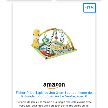
jouet arc-en-ciel double face à
jouets repositionnables pour le
froisser La loutre peut
jeu à plat ventre : anneau de
-17%
accompagner bébé partout pour
dentition sans BPA, jouet qui
15 minutes de musique et de
claque, rouleau, jouet qui
lumières agréables Bébé
bruisse et miroir Tapis lavable
observe son reflet dans le
en machine avec arche et piano
miroir et apprend à se
amovibles Contribue à
découvrir, tandis que les
développer la motricité globale
grands visages d’animaux
et stimule la vue, l’ouïe et le
l’aident à développer sa vue Ce
toucher des bébés dès la
grand tapis de 76 x 76 cm avec
naissance
des couleurs très contrastées
est lavable en machine pour un
nettoyage facile
Fisher-Price Tapis de Jeu 3-en-1 sur Le thème de
la Jungle, pour Jouer sur Le Ventre, avec 6
Jouets sensoriels Lumineux et sonores et Arche
Ce tapis de jeu sur le thème de la jungle tropicale évolue avec
Ajustable, Jouet Éveil, Dès 6 Mois, HJW08
votre tout-petit, des premiers jeux sur le dos au jeu sur le