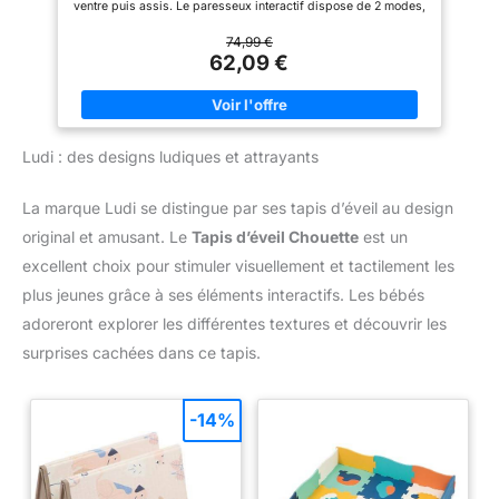
ventre puis assis. Le paresseux interactif dispose de 2 modes,
un court et un long, avec jusqu’à 20 minutes de musique et de
lumières. Mettez-le en marche en appuyant sur son visage ou
74,99 €
en utilisant le sélecteur de mouvement. Jeu à plat ventre :
62,09 €
l’arche ajustable et à motifs contrastés peut être repositionnée
pour que votre bébé puisse atteindre les jouets tandis que le
coussin en forme de girafe lui apportera un maximum de
confort. Fourni avec 6 jouets repositionnables, dont un tigre qui
bruisse, un hochet perroquet, un mobile papillon, un anneau de
Ludi : des designs ludiques et attrayants
dentition sans bisphénol A en forme de feuille, un miroir de
découverte et un paresseux musical et lumineux. Le tapis de
jeu et le coussin peuvent être lavés en machine (une fois
La marque Ludi se distingue par ses tapis d’éveil au design
l’arche et les jouets retirés).
original et amusant. Le
Tapis d’éveil Chouette
est un
excellent choix pour stimuler visuellement et tactilement les
plus jeunes grâce à ses éléments interactifs. Les bébés
adoreront explorer les différentes textures et découvrir les
surprises cachées dans ce tapis.
-14%