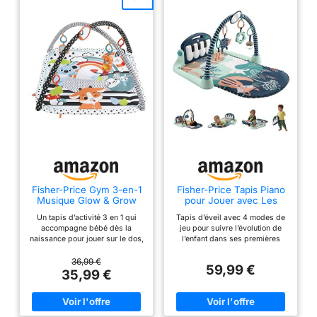
Fisher-Price Gym 3-en-1
Fisher-Price Tapis Piano
Musique Glow & Grow
pour Jouer avec Les
Jouet Nouveau-né
Pieds
Un tapis d’activité 3 en 1 qui
Tapis d’éveil avec 4 modes de
accompagne bébé dès la
jeu pour suivre l’évolution de
naissance pour jouer sur le dos,
l’enfant dans ses premières
sur le ventre ou en vadrouille
années, thème animaux de la
Inclut 5 jouets pour bébés :
forêt (exclusivité Amazon) Bébé
36,99 €
59,99 €
loutre musique et lumières avec
peut jouer de la musique avec
35,99 €
queue souple, miroir pour que
ses pieds grâce au piano
bébé se découvre, hochet-
amovible ! 2 modes musicaux
hérisson souple, anneau de
de durée variable (jusqu’à 15
dentition escargot sans BPA et
minutes) et réglage du volume 5