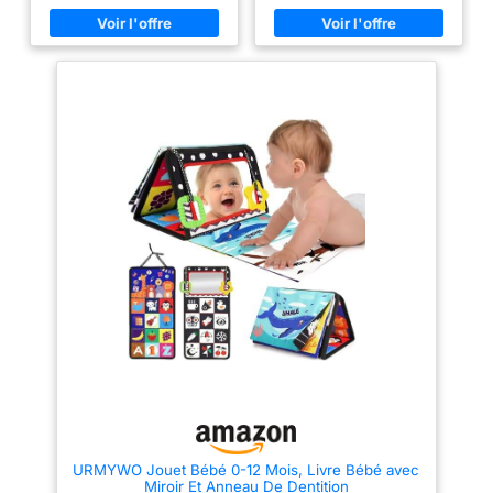
du nerf optique, à s'entraîner
phrases en français qui lui
pas à pas et à activer le
apprendront à compter, les
cerveau. Ce livre souple
premiers mots, les lettres, les
contient 11 motifs différents,
chiffres, les formes et plus Six
essentiellement en noir et blanc,
comptines différentes incluses
ainsi qu'un miroir sécurisé pour
Bébé pourra facilement
les bébés. Tous ces éléments
emporter son « livre » préféré
favorisent le développement de
partout grâce à la poignée de
la vue au cours des premières
transport Pour les enfants de 6
étapes. Capter l'attention de
mois à 3 ans Le livre interactif
votre enfant:Les bébés,garçons
comptines contient les rimes
ou filles, adorent ces jouets
préférées de bébé. Bébé écoute
d'éveil. Le papier froissé qui se
l’histoire en tournant les pages
cache dans la page encourage
ou bien il peut appuyer sur un
bébé à explorer et lui procure
des trois boutons allumés pour
des heures d'amusement.Les
apprendre les lettres, les
couleurs vives et le fond
nombres et ses premiers mots.
contrasté attirent l'attention du
La poignée est idéale pour
bébé.Les motifs en noir et blanc
transporter le jeu n’importe où.
aident également les bébés à
développer leur capacité
d'attention et de concentration.
Matériaux sûrs et sangles
Velcro pour l'attachement : Nos
livres pour bébés sont
fabriqués en polyester doux.
Non-toxique, avec des coutures
solides, lavable à la main, et
URMYWO Jouet Bébé 0-12 Mois, Livre Bébé avec
absolument sans danger pour
Miroir Et Anneau De Dentition
votre bébé. De plus, les