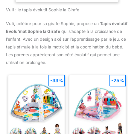
suspendus En grandissant, le tapis devient un espace de
motricité libre avec son coussin ventral et ses arches
Vulli : le tapis évolutif Sophie la Girafe
amovibles CARACTÉRISTIQUES : Arches amovibles 100% de
polyester Lavable en machine à froid 5 activités
amoviblesDiamètre 78 cm et H 50 cm LUDI, MARQUE DE
Vulli, célèbre pour sa girafe Sophie, propose un
Tapis évolutif
JOUETS ET PUÉRICULTURE : Depuis plus de 30 ans, LUDI,
marque française, conçoit des jouets originaux et créatifs pour
Evolu’mat Sophie la Girafe
qui s’adapte à la croissance de
accompagner les enfants dans leur développement, de la
naissance jusqu’aux premières découvertes
l’enfant. Avec un design axé sur l’apprentissage par le jeu, ce
tapis stimule à la fois la motricité et la coordination du bébé.
Les parents apprécieront son côté évolutif qui permet une
utilisation prolongée.
-33%
-25%