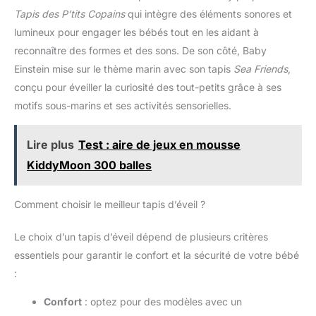
utilisation quotidienne à la maison, il se transporte aisément
Tapis des P’tits Copains
qui intègre des éléments sonores et
pour accompagner bébé partout. IDÉE CADEAU NAISSANCE :
issu de la collection Fresh Touch, ce tapis d’éveil sensoriel
lumineux pour engager les bébés tout en les aidant à
Sophie la Girafe offre une activité complète et relaxante pour
reconnaître des formes et des sons. De son côté, Baby
bébé, parfaite pour stimuler la motricité et l’éveil dès les
premiers mois.
Einstein mise sur le thème marin avec son tapis
Sea Friends
,
conçu pour éveiller la curiosité des tout-petits grâce à ses
motifs sous-marins et ses activités sensorielles.
Lire plus
Test : aire de jeux en mousse
KiddyMoon 300 balles
Comment choisir le meilleur tapis d’éveil ?
Le choix d’un tapis d’éveil dépend de plusieurs critères
essentiels pour garantir le confort et la sécurité de votre bébé
:
Confort
: optez pour des modèles avec un