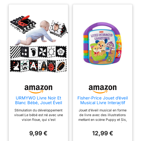
URMYWO Livre Noir Et
Fisher-Price Jouet d’éveil
Blanc Bébé, Jouet Éveil
Musical Livre Interactif
Bébé 0-12 Mois,Tummy
Comptines Rires et Éveil
Stimulation du développement
Jouet d’éveil musical en forme
Time Bébé
avec lumières et Musique
visuel:Le bébé est né avec une
de livre avec des illustrations
pour bébés et Tout-
vision floue, qui s'est
mettant en scène Puppy et Sis,
Petits, Version française,
progressivement accentuée à 3
les meilleurs amis Rires et Éveil
CDH39
mois.Ce livre pour bébé à fort
de bébé Bébé peut appuyer sur
9,99 €
12,99 €
contraste aide à stimuler le
les boutons lumineux pour
développement de la rétine et
écouter des chansons et des