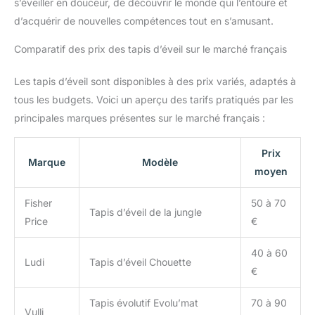
s’éveiller en douceur, de découvrir le monde qui l’entoure et
cadeau parfait pour le doucher,
les anniversaires et Noël.
d’acquérir de nouvelles compétences tout en s’amusant.
Comparatif des prix des tapis d’éveil sur le marché français
Les tapis d’éveil sont disponibles à des prix variés, adaptés à
tous les budgets. Voici un aperçu des tarifs pratiqués par les
principales marques présentes sur le marché français :
Prix
Marque
Modèle
moyen
Fisher
50 à 70
Tapis d’éveil de la jungle
Price
€
40 à 60
Ludi
Tapis d’éveil Chouette
€
Tapis évolutif Evolu’mat
70 à 90
Vulli