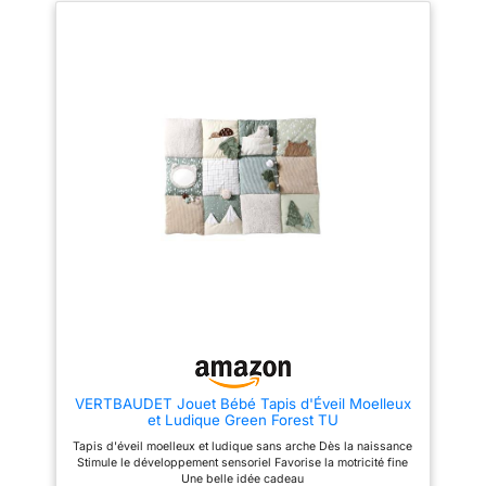
garçon ou fille ... Notre tapis
croissance par le jeu,
bébé s'adapte à vos besoins !
améliorant la coordination œil-
main, le toucher, l'ouïe et les
IMPERMEABLE DOUX
compétences cognitives
ÉPAIS & ANTIDÉRAPANT Notre
précoces Grand, doux et sûr:
grand tapis en mousse pour
Mesurant 97x97x55 cm, notre
bébé est geant puisqu'il mesure
tapis de jeu evolutif offre à
120x180cm pour 1cm
votre tout-petit un espace
d'épaisseur.
PLIABLE
douillet et confortable pour
LAVABLE & RÉVERSIBLE Tapis
s'amuser. Conçu avec des
sol bebe double face, facile à
matériaux sûrs et de qualité, ce
transporter en exterieur grace à
tapis d'eveil épais et moelleux
sa housse.
ÉDUCATIF &
offre une surface douce et
LUDIQUE Tapis d'eveil bébé
apaisante, douce pour la peau
Montessori qui stimule la
délicate de votre bébé
psycho motricite et le
Développement précoce: Ce
développement sensoriel de
tapis de jeu comprend 5 jouets
vos enfants grace à ses
détachables à thème animalier
différents designs.
pour stimuler les sens de bébé.
Les hochets girafe et arbre
développent l'ouïe, le hochet
éléphant enseigne la cause à
effet, et le livre à froisser avec
coin de dentition stimule le
VERTBAUDET Jouet Bébé Tapis d'Éveil Moelleux
toucher et l'exploration visuelle.
et Ludique Green Forest TU
Le miroir feuille encourage la
découverte de soi. Le coussin
Tapis d'éveil moelleux et ludique sans arche Dès la naissance
ergonomique soutient le temps
Stimule le développement sensoriel Favorise la motricité fine
sur le ventre, renforçant la
Une belle idée cadeau
motricité. Les jouets s'attachent