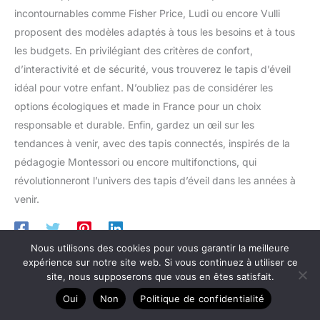
au meilleur rapport qualité/prix. Tinéo est une marque
incontournables comme Fisher Price, Ludi ou encore Vulli
française, basée à Angers
proposent des modèles adaptés à tous les besoins et à tous
les budgets. En privilégiant des critères de confort,
d’interactivité et de sécurité, vous trouverez le tapis d’éveil
idéal pour votre enfant. N’oubliez pas de considérer les
options écologiques et made in France pour un choix
responsable et durable. Enfin, gardez un œil sur les
tendances à venir, avec des tapis connectés, inspirés de la
pédagogie Montessori ou encore multifonctions, qui
révolutionneront l’univers des tapis d’éveil dans les années à
venir.
Nous utilisons des cookies pour vous garantir la meilleure
expérience sur notre site web. Si vous continuez à utiliser ce
site, nous supposerons que vous en êtes satisfait.
Oui
Non
Politique de confidentialité
Articles similaires