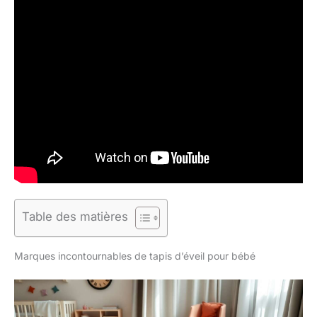
Table des matières
Marques incontournables de tapis d’éveil pour bébé