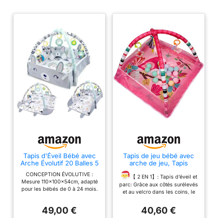
Tapis d'Éveil Bébé avec
Tapis de jeu bébé avec
Arche Évolutif 20 Balles 5
arche de jeu, Tapis
Jouets Multifonction
d'Eveil Evolutif et
CONCEPTION ÉVOLUTIVE :
Multifonction 2en1 Rose,
【 2 EN 1】: Tapis d’éveil et
Mesure 110x100x54cm, adapté
18 Balles Incluses, Arche
parc: Grâce aux côtés surélevés
pour les bébés de 0 à 24 mois.
de Jeu, 7 Jouets
et au velcro dans les coins, le
Tapis d'éveil bébé avec options
Détachables, Rose, Dès
tapis peut être transformé en un
modulables pour le
la Naissance
parc confortable en quelques
49,00 €
40,60 €
développement et la sécurité.
secondes, qui servira de centre