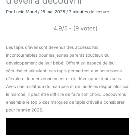
d’éveil à découvrir
Par
Lucie Morel
/
16 mai 2025
/
7 minutes de lecture
4.9/5 - (9 votes)
Les tapis d’éveil sont devenus des accessoires
incontournables pour les jeunes parents soucieux du
développement de leur bébé. Offrant un espace de jeu
sécurisé et stimulant, ces tapis permettent aux nourrissons
d’explorer leur environnement et de développer leurs sens.
Avec une multitude de marques et de modèles disponibles sur
le marché, il peut être difficile de faire son choix. Découvrons
ensemble le top 5 des marques de tapis d’éveil à considérer
pour l’année 2025.