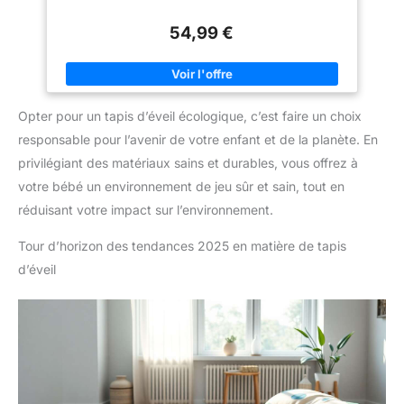
aux poussettes pour jouer en
déplacement Montage facile &
54,99 €
design portable: Ce tapis de jeu
pour bébé est facile à monter et
peut être plié et rangé
facilement, se montant et
démontant en une minute. Un
ajout parfait à toute chambre ou
Opter pour un tapis d’éveil écologique, c’est faire un choix
salle de jeux, et assez portable
pour être emporté partout pour
responsable pour l’avenir de votre enfant et de la planète. En
jouer Cadeau idéal pour une
privilégiant des matériaux sains et durables, vous offrez à
baby shower: Ce gym à thème
nature convient aux garçons et
votre bébé un environnement de jeu sûr et sain, tout en
aux filles de 0-3, 0-6, 6-12
mois, Dès la Naissance, parfait
réduisant votre impact sur l’environnement.
pour les baby showers,
anniversaires, Thanksgiving et
occasions spéciales
Tour d’horizon des tendances 2025 en matière de tapis
d’éveil