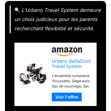
L’Urbano Travel System demeure
un choix judicieux pour les parents
recherchant flexibilité et sécurité.
Urbano GaGaDumi
Travel system
Poussette 3 en 1,
L'ensemble comprend
Trio, Siège-Auto
:Poussette, Siège auto,
avec tous les
Sac de couchage, Sac
accessoires, 20%
à couches et panier à
SALE (U3-Sandy)
provisions,
Jambière,Couverture
arrière et moustiquaire,