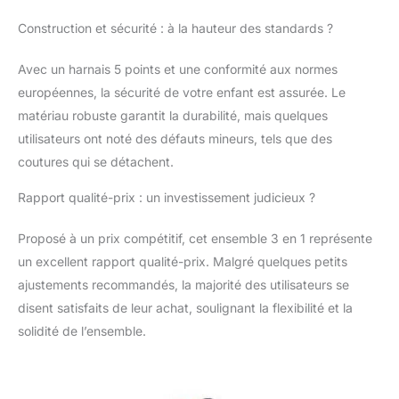
toute sécurité. Poignée
Construction et sécurité : à la hauteur des standards ?
réversible: Cette
solution unique rend la
Avec un harnais 5 points et une conformité aux normes
marche confortable
pour vous et votre
européennes, la sécurité de votre enfant est assurée. Le
enfant. Avec la poignée
matériau robuste garantit la durabilité, mais quelques
réversible, vous
utilisateurs ont noté des défauts mineurs, tels que des
pouvez regarder votre
coutures qui se détachent.
enfant (mode face à
face) ou le laisser
Rapport qualité-prix : un investissement judicieux ?
explorer son nouveau
monde (mode orienté
Proposé à un prix compétitif, cet ensemble 3 en 1 représente
vers l'avant).
Spécification: Poids: 14
un excellent rapport qualité-prix. Malgré quelques petits
kg, Largeur: 60 cm,
ajustements recommandés, la majorité des utilisateurs se
Hauteur: 114 cm,
disent satisfaits de leur achat, soulignant la flexibilité et la
Hauteur de la poignée:
solidité de l’ensemble.
83-120 cm, Poussette
(centre): 35x86x61 cm
(L x L x H), Dimensions
extérieures: 43x68x47