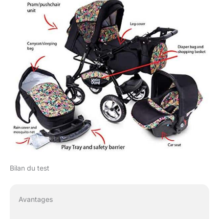
cm (L x L x H), Intérieur
Dimensions: 25x72
(lxl), siège auto 3,2 kg,
emballage: 97x42x62
cm
Bilan du test
Avantages