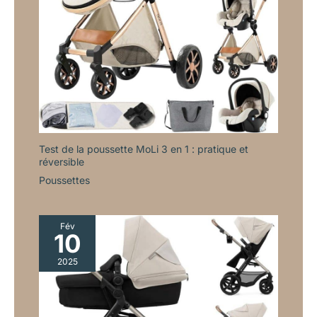
à quatre roues, offrant une conduite constamment lisse et
moustiquaire et un sac à
moustiquaire et un sac à
stable pour votre bébé, même lors de la traversée des terrains
couches spacieux dont la
couches spacieux dont la
divers tels que les rues de la ville ou des chemins inégaux. En
couleur est assortie à celle de la
couleur est assortie à celle de la
minimisant les secousses et les bosses, combiné landau
poussette. Ce sac peut être fixé
poussette. Ce sac peut être fixé
poussette offre à votre bébé un voyage serein et paisible,
au guidon et peut également
au guidon et peut également
améliorant leur confort et leur plaisir général.
être utilisé comme sac à dos.
être utilisé comme sac à dos.
Test de la poussette MoLi 3 en 1 : pratique et
réversible
Poussettes
Fév
10
2025