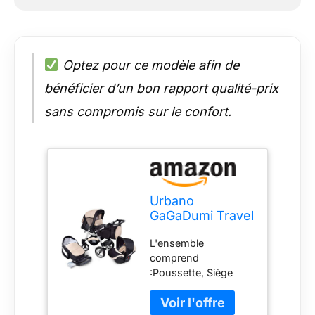
Optez pour ce modèle afin de
bénéficier d’un bon rapport qualité-prix
sans compromis sur le confort.
Urbano
GaGaDumi Travel
system
L'ensemble
Poussette 3 en 1,
comprend
Trio, Siège-Auto
:Poussette, Siège
avec tous les
auto, Sac de
accessoires,
couchage, Sac à
20% SALE (U3-