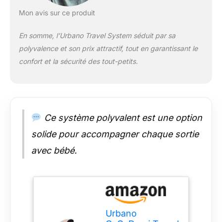
dizaines d'offres
Mon avis sur ce produit
différentes. Notre
forfait contient tout
En somme, l’Urbano Travel System séduit par sa
ce dont votre enfant
polyvalence et son prix attractif, tout en garantissant le
a besoin pour
voyager
confort et la sécurité des tout-petits.
confortablement et
en toute sécurité.
Poignée réversible:
Cette solution unique
rend la marche
Ce système polyvalent est une option
confortable pour
vous et votre enfant.
solide pour accompagner chaque sortie
Avec la poignée
avec bébé.
réversible, vous
pouvez regarder
votre enfant (mode
face à face) ou le
laisser explorer son
nouveau monde
Urbano
(mode orienté vers