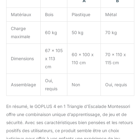
stabilité en ajoutant des
A
B
piquets de sol. Bientôt,
votre enfant sera prêt à
Matériaux
Bois
Plastique
Métal
commencer des jeux
amusants et stimulants à
Charge
60 kg
50 kg
70 kg
l'intérieur.
maximale
67 x 105
60 x 100 x
70 x 110 x
Dimensions
x 113
110 cm
115 cm
cm
Oui,
Assemblage
Non
Oui, requis
requis
En résumé, le GOPLUS 4 en 1 Triangle d’Escalade Montessori
offre une combinaison unique d’apprentissage, de jeu et de
sécurité. Avec ses caractéristiques bien pensées et les retours
positifs des utilisateurs, ce produit semble être un choix
judicieux pour offrir à vos enfants une expérience de jeu