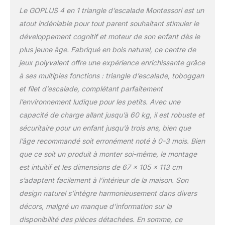
aux enfants de profiter
Le GOPLUS 4 en 1 triangle d’escalade Montessori est un
du plaisir de glisser sans
atout indéniable pour tout parent souhaitant stimuler le
soucis. De plus, la
développement cognitif et moteur de son enfant dès le
fonction de hauteur
plus jeune âge. Fabriqué en bois naturel, ce centre de
ajustable permet aux
enfants de passer des
jeux polyvalent offre une expérience enrichissante grâce
modes faciles à des
à ses multiples fonctions : triangle d’escalade, toboggan
modes plus stimulants
et filet d’escalade, complétant parfaitement
au fur et à mesure de
l’environnement ludique pour les petits. Avec une
leur croissance et du
développement de leurs
capacité de charge allant jusqu’à 60 kg, il est robuste et
compétences.
sécuritaire pour un enfant jusqu’à trois ans, bien que
Sécurité avant tout: Le
l’âge recommandé soit erronément noté à 0-3 mois. Bien
bois épais de haute
que ce soit un produit à monter soi-même, le montage
qualité et les joints
renforcés forment une
est intuitif et les dimensions de 67 x 105 x 113 cm
construction stable et
s’adaptent facilement à l’intérieur de la maison. Son
robuste, conférant à ce
design naturel s’intègre harmonieusement dans divers
jouet d'escalade une
décors, malgré un manque d’information sur la
excellente durabilité et
une capacité de charge
disponibilité des pièces détachées. En somme, ce