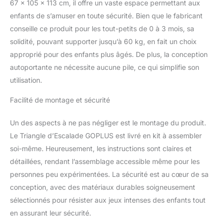
67 x 105 x 113 cm, il offre un vaste espace permettant aux
soucis. De plus, la
enfants de s’amuser en toute sécurité. Bien que le fabricant
fonction de hauteur
ajustable permet aux
conseille ce produit pour les tout-petits de 0 à 3 mois, sa
enfants de passer des
solidité, pouvant supporter jusqu’à 60 kg, en fait un choix
modes faciles à des
approprié pour des enfants plus âgés. De plus, la conception
modes plus stimulants
autoportante ne nécessite aucune pile, ce qui simplifie son
au fur et à mesure de
utilisation.
leur croissance et du
développement de leurs
Facilité de montage et sécurité
compétences.
Sécurité avant tout: Le
bois épais de haute
Un des aspects à ne pas négliger est le montage du produit.
qualité et les joints
Le Triangle d’Escalade GOPLUS est livré en kit à assembler
renforcés forment une
soi-même. Heureusement, les instructions sont claires et
construction stable et
détaillées, rendant l’assemblage accessible même pour les
robuste, conférant à ce
jouet d'escalade une
personnes peu expérimentées. La sécurité est au cœur de sa
excellente durabilité et
conception, avec des matériaux durables soigneusement
une capacité de charge
sélectionnés pour résister aux jeux intenses des enfants tout
élevée allant jusqu'à 50
en assurant leur sécurité.
kg. En outre, les bords