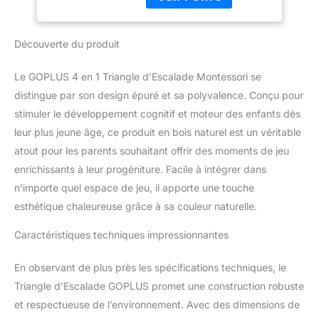
d'escalade et espace de
(Naturel)
repos pour permettre
aux enfants de s'amuser
Découverte du produit
de différentes manières.
Ce centre d'activités
tout-en-un permet aux
Le GOPLUS 4 en 1 Triangle d’Escalade Montessori se
enfants de s'amuser et
distingue par son design épuré et sa polyvalence. Conçu pour
de jouer avec leurs
stimuler le développement cognitif et moteur des enfants dès
amis.Fabriqué à partir de
leur plus jeune âge, ce produit en bois naturel est un véritable
hêtre de haute qualité, il
est solide et durable,
atout pour les parents souhaitant offrir des moments de jeu
avec une surface lisse et
enrichissants à leur progéniture. Facile à intégrer dans
sans échardes.
n’importe quel espace de jeu, il apporte une touche
Toboggan inclinable
esthétique chaleureuse grâce à sa couleur naturelle.
ajustable : Le toboggan
avec des rampes de
Caractéristiques techniques impressionnantes
sécurité comprend une
zone d'attente, une zone
En observant de plus près les spécifications techniques, le
d'accélération et une
zone d'arrêt, permettant
Triangle d’Escalade GOPLUS promet une construction robuste
aux enfants de profiter
et respectueuse de l’environnement. Avec des dimensions de
du plaisir de glisser sans