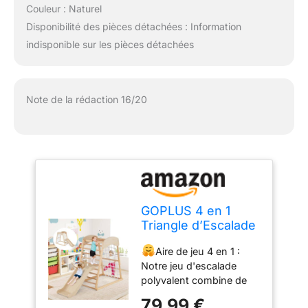
Couleur : Naturel
Disponibilité des pièces détachées : Information
indisponible sur les pièces détachées
Note de la rédaction 16/20
GOPLUS 4 en 1
Triangle d’Escalade
Montessori,
Aire de jeu 4 en 1 :
Triangle Escalade
Notre jeu d'escalade
avec Toboggan et
polyvalent combine de
Filet d’Escalade Aire
barres de singe,
de Jeux Montesorri,
79,99 €