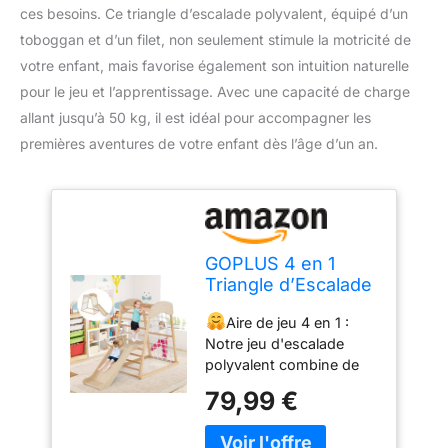
ces besoins. Ce triangle d’escalade polyvalent, équipé d’un
toboggan et d’un filet, non seulement stimule la motricité de
votre enfant, mais favorise également son intuition naturelle
pour le jeu et l’apprentissage. Avec une capacité de charge
allant jusqu’à 50 kg, il est idéal pour accompagner les
premières aventures de votre enfant dès l’âge d’un an.
GOPLUS 4 en 1
Triangle d’Escalade
Montessori,
Aire de jeu 4 en 1 :
Triangle Escalade
Notre jeu d'escalade
avec Toboggan et
polyvalent combine de
Filet d’Escalade Aire
barres de singe,
de Jeux Montesorri,
79,99 €
toboggan, filet
Charge 50KG pour
d'escalade, échelle
Enfants 1 an+