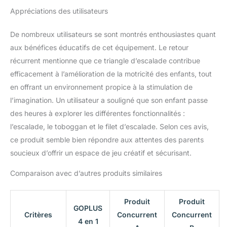
arrondis et les surfaces
Appréciations des utilisateurs
sans bavures protègent
les enfants contre les
De nombreux utilisateurs se sont montrés enthousiastes quant
blessures.
Cadeau
amusant et éducatif:
aux bénéfices éducatifs de cet équipement. Le retour
Notre jouet d'escalade
récurrent mentionne que ce triangle d’escalade contribue
amusant est un cadeau
efficacement à l’amélioration de la motricité des enfants, tout
idéal pour les enfants
en offrant un environnement propice à la stimulation de
âgés de 1 an et plus.
Tout en s'amusant, ils
l’imagination. Un utilisateur a souligné que son enfant passe
peuvent développer leur
des heures à explorer les différentes fonctionnalités :
motricité, améliorer leur
l’escalade, le toboggan et le filet d’escalade. Selon ces avis,
condition physique et
ce produit semble bien répondre aux attentes des parents
leur coordination des
soucieux d’offrir un espace de jeu créatif et sécurisant.
mains et des pieds
Assemblage facile: Des
Comparaison avec d’autres produits similaires
instructions détaillées
sont incluses pour vous
aider à assembler le jouet
Produit
Produit
facilement. De plus, vous
GOPLUS
Critères
Concurrent
Concurrent
pouvez augmenter la
4 en 1