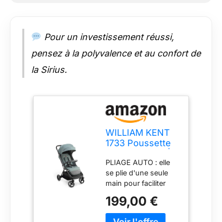
de protection.
GRAND PANIER DE
RANGEMENT :
emportez tout le
Pour un investissement réussi,
nécessaire pour bébé
pensez à la polyvalence et au confort de
en balade.
COMPATIBILITÉ :
la Sirius.
compatible avec le
siège auto Orion de
William Kent 1733 et
Cloud T de Cybex
(adaptateurs inclus).
WILLIAM KENT
1733 Poussette
citadine Sirius |
PLIAGE AUTO : elle
dès 6 mois et
se plie d'une seule
jusqu'à 22kg |
main pour faciliter
pliage auto |
son transport et son
fenêtre de
199,00 €
rangement. Avec ses
surveillance |
roues multi-
dossier