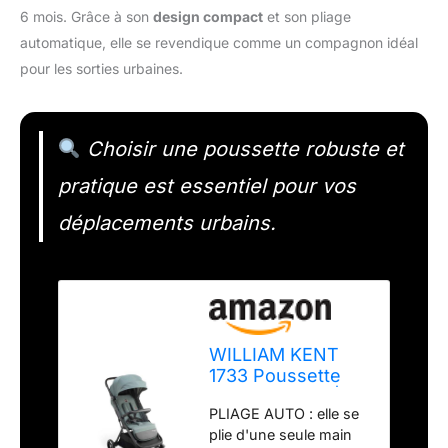
6 mois. Grâce à son
design compact
et son pliage
automatique, elle se revendique comme un compagnon idéal
pour les sorties urbaines.
Choisir une poussette robuste et
pratique est essentiel pour vos
déplacements urbains.
WILLIAM KENT
1733 Poussette
citadine Sirius |
PLIAGE AUTO : elle se
dès 6 mois et
plie d'une seule main
jusqu'à 22kg |