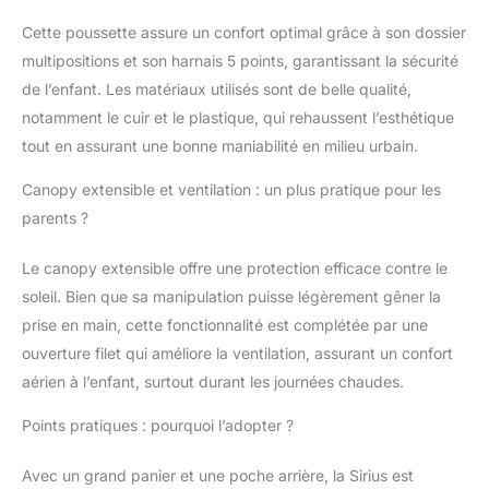
filet pour une aération
parfaite. CONFORT
Cette poussette assure un confort optimal grâce à son dossier
MODULABLE : assise
multipositions et son harnais 5 points, garantissant la sécurité
inclinable jusqu’à la
de l’enfant. Les matériaux utilisés sont de belle qualité,
position allongée,
repose-jambes
notamment le cuir et le plastique, qui rehaussent l’esthétique
ajustable et revêtement
tout en assurant une bonne maniabilité en milieu urbain.
en simili cuir facile à
nettoyer. Harnais 5
Canopy extensible et ventilation : un plus pratique pour les
point réglable sur 3
parents ?
hauteurs avec pads de
protection. GRAND
Le canopy extensible offre une protection efficace contre le
PANIER DE
soleil. Bien que sa manipulation puisse légèrement gêner la
RANGEMENT :
emportez tout le
prise en main, cette fonctionnalité est complétée par une
nécessaire pour bébé
ouverture filet qui améliore la ventilation, assurant un confort
en balade.
aérien à l’enfant, surtout durant les journées chaudes.
COMPATIBILITÉ :
compatible avec le
Points pratiques : pourquoi l’adopter ?
siège auto Orion de
William Kent 1733 et
Avec un grand panier et une poche arrière, la Sirius est
Cloud T de Cybex