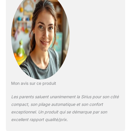
abimer les vos
chaussures !
CANOPY XL
EXTENSIBLE :
protection solaire
optimale avec fenêtre
de surveillance et
grande ouverture en
filet pour une
aération parfaite.
CONFORT
MODULABLE : assise
inclinable jusqu’à la
position allongée,
Mon avis sur ce produit
repose-jambes
ajustable et
Les parents saluent unanimement la Sirius pour son côté
revêtement en simili
compact, son pliage automatique et son confort
cuir facile à nettoyer.
exceptionnel. Un produit qui se démarque par son
Harnais 5 point
réglable sur 3
excellent rapport qualité/prix.
hauteurs avec pads