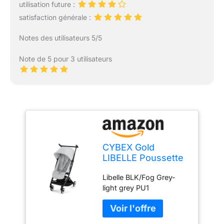
utilisation future :
satisfaction générale :
Notes des utilisateurs 5/5
Note de 5 pour 3 utilisateurs
CYBEX Gold
LIBELLE Poussette
avec système de
Libelle BLK/Fog Grey-
harnais à une main,
light grey PU1
De 6 mois à 4 ans
environ (max. 22
kg), Ultralégère
(seulement 6 kg),