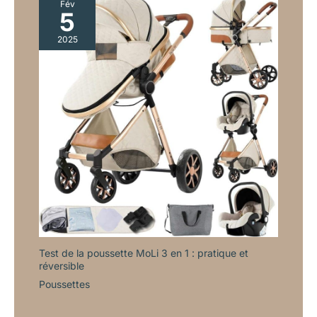
Fév
5
2025
Test de la poussette MoLi 3 en 1 : pratique et
réversible
Poussettes