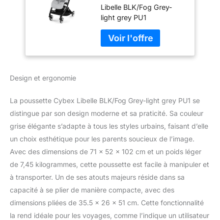
Libelle BLK/Fog Grey-
harnais à une main,
light grey PU1
De 6 mois à 4 ans
environ (max. 22
kg), Ultralégère
(seulement 6 kg),
Fog Grey
Design et ergonomie
La poussette Cybex Libelle BLK/Fog Grey-light grey PU1 se
distingue par son design moderne et sa praticité. Sa couleur
grise élégante s’adapte à tous les styles urbains, faisant d’elle
un choix esthétique pour les parents soucieux de l’image.
Avec des dimensions de 71 x 52 x 102 cm et un poids léger
de 7,45 kilogrammes, cette poussette est facile à manipuler et
à transporter. Un de ses atouts majeurs réside dans sa
capacité à se plier de manière compacte, avec des
dimensions pliées de 35.5 x 26 x 51 cm. Cette fonctionnalité
la rend idéale pour les voyages, comme l’indique un utilisateur