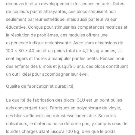
découverte et au développement des jeunes enfants. Dotés
respectent les normes de
de couleurs pastel attrayantes, ces blocs séduisent non
qualité les plus élevées.
Chaque étape, de la
seulement par leur esthétique, mais aussi par leur valeur
production de la mousse
éducative. Conçus pour stimuler les compétences motrices et
à la couture, est
la résolution de problèmes, ces modules offrent une
soigneusement vérifiée
expérience ludique enrichissante. Avec leurs dimensions de
afin d'assurer un savoir-
faire plus élevé. Nous
100 x 80 x 40 cm et un poids total de 4,2 kilogrammes, ils
utilisons les meilleurs
sont légers et faciles à manipuler par les petits. Pensés pour
matériaux, garantissant
des enfants dès 6 mois et jusqu’à 5 ans, ces blocs constituent
ainsi durabilité et
un outil idéal pour accompagner leur éveil.
longévité. CERTIFIÉ :
Notre produit est certifié
Qualité de fabrication et durabilité
conforme aux normes de
sécurité américaines et
La qualité de fabrication des blocs IGLU est un point où les
européennes,
garantissant qu'il est
avis convergent tous. Fabriqués en polychlorure de vinyle,
exempt de substances
ces blocs affichent une robustesse indéniable. Selon les
nocives, le rendant ainsi
utilisateurs, le matériau ne se déforme pas, y compris sous de
sûr pour les enfants.
lourdes charges allant jusqu’à 100 kg, bien que le poids
FABRICATION :