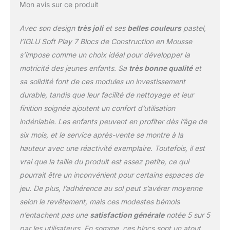
ainsi durabilité et
Mon avis sur ce produit
longévité. CERTIFIÉ :
Notre produit est certifié
Avec son design
très joli
et ses
belles couleurs
pastel,
conforme aux normes de
l’IGLU Soft Play 7 Blocs de Construction en Mousse
sécurité américaines et
s’impose comme un choix idéal pour développer la
européennes,
motricité des jeunes enfants. Sa
très bonne qualité
et
garantissant qu'il est
exempt de substances
sa solidité font de ces modules un investissement
nocives, le rendant ainsi
durable, tandis que leur facilité de nettoyage et leur
sûr pour les enfants.
finition soignée ajoutent un confort d’utilisation
FABRICATION :
indéniable. Les enfants peuvent en profiter dès l’âge de
Fièrement fabriqué en
Lettonie, un pays de
six mois, et le service après-vente se montre à la
l'Union européenne,
hauteur avec une réactivité exemplaire. Toutefois, il est
notre équipement de jeu
vrai que la taille du produit est assez petite, ce qui
souple est fabriqué avec
pourrait être un inconvénient pour certains espaces de
précision - composé de
mousse PE et recouvert
jeu. De plus, l’adhérence au sol peut s’avérer moyenne
de cuir végétalien (PVC).
selon le revêtement, mais ces modestes bémols
n’entachent pas une
satisfaction générale
notée 5 sur 5
par les utilisateurs. En somme, ces blocs sont un atout