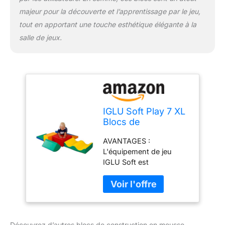
majeur pour la découverte et l’apprentissage par le jeu,
tout en apportant une touche esthétique élégante à la
salle de jeux.
IGLU Soft Play 7 XL
Blocs de
Construction en
AVANTAGES :
Mousse Jouets
L'équipement de jeu
éducatifs Modules
IGLU Soft est
de Motricité (XL)
spécialement conçu pour
développer les
compétences motrices
des enfants, améliorer
leur équilibre et favoriser
Découvrez d’autres blocs de construction en mousse