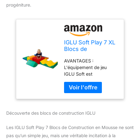
progéniture.
IGLU Soft Play 7 XL
Blocs de
Construction en
AVANTAGES :
Mousse Jouets
L'équipement de jeu
éducatifs Modules
IGLU Soft est
de Motricité (XL)
spécialement conçu pour
développer les
compétences motrices
des enfants, améliorer
leur équilibre et favoriser
Découverte des blocs de construction IGLU
la conscience spatiale, le
tout en offrant une
expérience de jeu
Les IGLU Soft Play 7 Blocs de Construction en Mousse ne sont
amusante et captivante.
pas qu’un simple jeu, mais une véritable incitation à la
QUALITÉ : nos produits