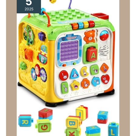
5
d'anniversaire idéal pour les
mousse sont un cadeau
bébés, les tout-petits et les
d'anniversaire idéal pour les
2025
enfants d'âge préscolaire
bébés, les petits enfants et les
enfants d'âge préscolaire