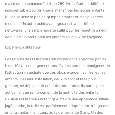
Fièrement fabriqué en
maximum recommandé soit de 250 livres. Cette solidité est
Lettonie, un pays de
indispensable pour un usage intensif par les jeunes enfants
l'Union européenne,
qui ne se lassent pas de grimper, empiler et manipuler ces
notre équipement de jeu
modules. Un autre point avantageux est la facilité de
souple est fabriqué avec
nettoyage, une simple lingette suffit pour les remettre à neuf,
précision - composé de
mousse PE et recouvert
ce qui est un atout pour les parents soucieux de l’hygiène.
de cuir végétalien (PVC).
Expérience utilisateur
Les retours des utilisateurs sur l’expérience apportée par les
blocs IGLU sont largement positifs. Les parents témoignent de
l’attraction immédiate que ces blocs exercent sur les jeunes
enfants. Dès leur installation, ceux-ci sont utilisés pour
grimper, se déplacer et créer des structures. Ils participent
activement au renforcement de la motricité des enfants.
Plusieurs utilisateurs notent que malgré une apparence initiale
jugée petite, la taille est parfaitement adaptée aux très jeunes
enfants, notamment ceux âgés de moins de 3 ans. Un des