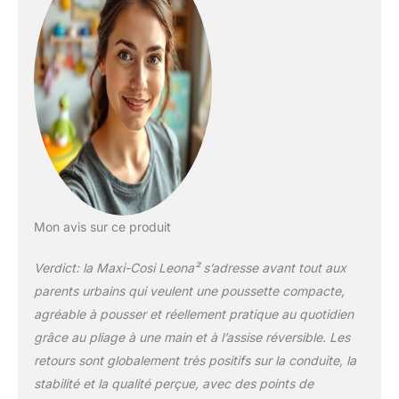
inclinable et
réversible avec des
boutons à fonction
mémoire, ainsi qu'un
dossier réglable en
hauteur pour
l'adapter à votre
enfant et pouvoir
explorer
confortablement la
ville à deux.
GRANDES ROUES
Mon avis sur ce produit
ANTI-CREVAISON:
Avec ses grandes
Verdict: la Maxi-Cosi Leona² s’adresse avant tout aux
roues anti-crevaison
parents urbains qui veulent une poussette compacte,
et sa suspension très
absorbante aux 4
agréable à pousser et réellement pratique au quotidien
roues, la poussette
grâce au pliage à une main et à l’assise réversible. Les
Leona² peut relever
retours sont globalement très positifs sur la conduite, la
tous les défis des
stabilité et la qualité perçue, avec des points de
rues de la ville.