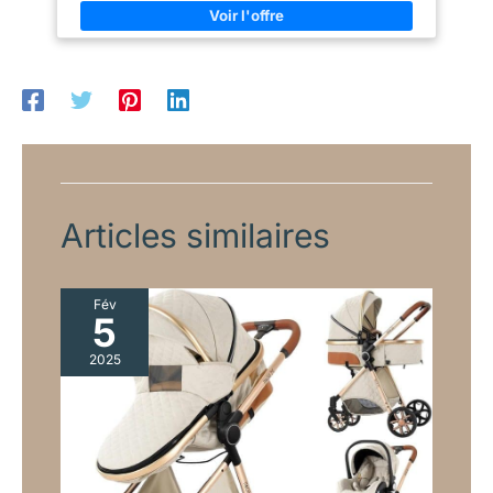
toujours confortablement installé dans sa poussette canne
compacte grâce au dossier de siège et au repose-pieds
réglables en position allongée Rangement XL : Le grand panier
de la poussette bébé supporte jusqu'à 3 kg et permet de
ranger les affaires de votre bébé ou vos courses, le siège
convient jusqu'à 15 kg (env. 3 ans) En toute sécurité : La
poussette pliable est équipée d'un harnais à 5 points avec
rembourrage d'épaule et d'une barre de protection, testée
selon la norme de sécurité européenne EN 1888
Articles similaires
Fév
5
2025