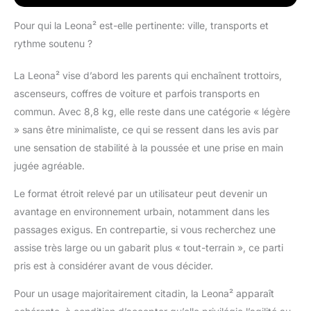
de taxis et les
appartements. ÉVOLUE
Pour qui la Leona² est-elle pertinente: ville, transports et
AVEC VOTRE ENFANT:
rythme soutenu ?
Leona² possède un
siège entièrement
La Leona² vise d’abord les parents qui enchaînent trottoirs,
inclinable et réversible
avec des boutons à
ascenseurs, coffres de voiture et parfois transports en
fonction mémoire, ainsi
commun. Avec 8,8 kg, elle reste dans une catégorie « légère
qu'un dossier réglable
» sans être minimaliste, ce qui se ressent dans les avis par
en hauteur pour
une sensation de stabilité à la poussée et une prise en main
l'adapter à votre enfant
et pouvoir explorer
jugée agréable.
confortablement la ville
à deux. GRANDES
Le format étroit relevé par un utilisateur peut devenir un
ROUES ANTI-
avantage en environnement urbain, notamment dans les
CREVAISON: Avec ses
passages exigus. En contrepartie, si vous recherchez une
grandes roues anti-
assise très large ou un gabarit plus « tout-terrain », ce parti
crevaison et sa
pris est à considérer avant de vous décider.
suspension très
absorbante aux 4
Pour un usage majoritairement citadin, la Leona² apparaît
roues, la poussette
Leona² peut relever