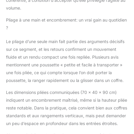
cohérente, à condition d’accepter qu’elle privilégie l’agilité au
tous les défis des rues
volume.
de la ville. SOLUTION
DE MOBILITÉ 3-EN-1:
Pliage à une main et encombrement: un vrai gain au quotidien
Leona² peut être utilisé
?
dès la naissance, pour
que vous puissiez
Le pliage d’une seule main fait partie des arguments décisifs
commencer à explorer
sur ce segment, et les retours confirment un mouvement
le monde ensemble
immédiatement. Son
fluide et un rendu compact une fois repliée. Plusieurs avis
design primé* peut être
mentionnent une poussette « petite et facile à transporter »
utilisé avec une nacelle
une fois pliée, ce qui compte lorsque l’on doit porter la
et un siège auto
poussette, la ranger rapidement ou la glisser dans un coffre.
compatible. * iF Design
Awards 2022, RedDot
Les dimensions pliées communiquées (70 x 40 x 90 cm)
Design Award 2023
CANOPY UPF 50+
indiquent un encombrement maîtrisé, même si la hauteur pliée
EXTENSIBLE: Sous la
reste notable. Dans la pratique, cela convient bien aux coffres
pluie ou le soleil, le
standards et aux rangements verticaux, mais peut demander
canopy extensible avec
un peu d’espace en profondeur dans les entrées étroites.
fenêtre de ventilation
transparente et pare-