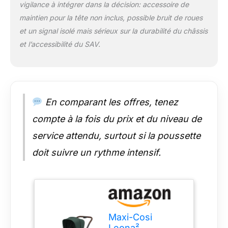
SOLUTION DE
vigilance à intégrer dans la décision: accessoire de
MOBILITÉ 3-EN-1:
maintien pour la tête non inclus, possible bruit de roues
Leona² peut être
et un signal isolé mais sérieux sur la durabilité du châssis
utilisé dès la
et l’accessibilité du SAV.
naissance, pour que
vous puissiez
commencer à
explorer le monde
ensemble
immédiatement. Son
En comparant les offres, tenez
design primé* peut
compte à la fois du prix et du niveau de
être utilisé avec une
nacelle et un siège
service attendu, surtout si la poussette
auto compatible. * iF
doit suivre un rythme intensif.
Design Awards 2022,
RedDot Design Award
2023 CANOPY UPF
50+ EXTENSIBLE:
Sous la pluie ou le
soleil, le canopy
Maxi-Cosi
extensible avec
Leona²