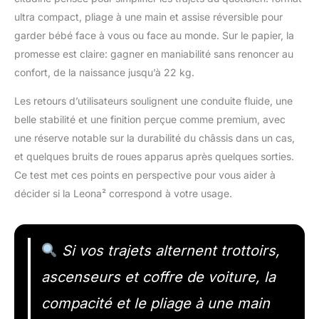
ultra compact, pliage à une main et assise réversible pour
garder bébé face à vous ou face au monde. Sur le papier, la
promesse est claire: gagner en maniabilité sans renoncer au
confort, de la naissance jusqu’à 22 kg.
Les retours d’utilisateurs soulignent une conduite fluide, une
belle stabilité et une finition perçue comme premium, avec
une réserve notable sur la durabilité du châssis dans un cas,
et quelques bruits de roues apparus après quelques sorties.
Ce test met ces points en perspective pour vous aider à
décider si la Leona² correspond à votre usage.
Si vos trajets alternent trottoirs,
ascenseurs et coffre de voiture, la
compacité et le pliage à une main