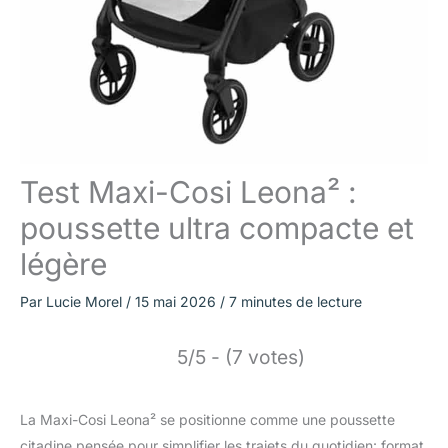
Test Maxi-Cosi Leona² :
poussette ultra compacte et
légère
Par
Lucie Morel
/
15 mai 2026
/
7 minutes de lecture
5/5 - (7 votes)
La Maxi-Cosi Leona² se positionne comme une poussette
citadine pensée pour simplifier les trajets du quotidien: format