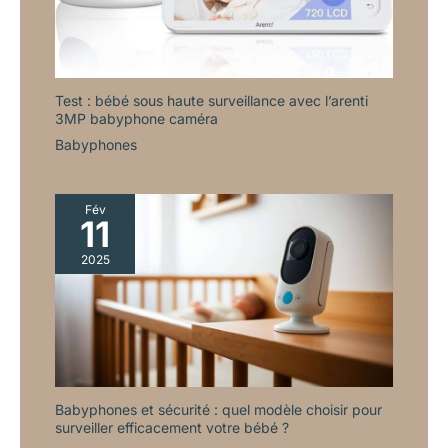
alimentation stable. Par ailleurs, en faible luminosité, la caméra
passe automatiquement en mode vision nocturne infrarouge,
affichant une image en noir et blanc, ce qui est un
fonctionnement normal de l’appareil.
Test : bébé sous haute surveillance avec l’arenti
3MP babyphone caméra
Babyphones
Fév
11
2025
Babyphones et sécurité : quel modèle choisir pour
surveiller efficacement votre bébé ?