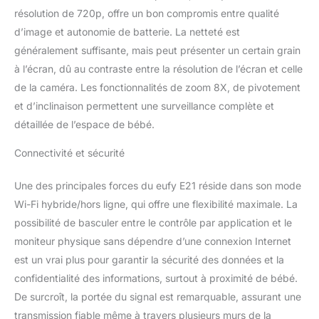
caméra prête à l'emploi
résolution de 720p, offre un bon compromis entre qualité
n'importe où, que ce soit
d’image et autonomie de batterie. La netteté est
à la maison, en vacances
généralement suffisante, mais peut présenter un certain grain
ou en cas de coupure de
à l’écran, dû au contraste entre la résolution de l’écran et celle
courant. Sommeil
paisible grâce à la
de la caméra. Les fonctionnalités de zoom 8X, de pivotement
surveillance intelligente :
et d’inclinaison permettent une surveillance complète et
la suppression active du
détaillée de l’espace de bébé.
bruit réduit le bruit de
fond de 20 dB, tandis
Connectivité et sécurité
que la caméra vous
avertit en cas de pleurs,
Une des principales forces du eufy E21 réside dans son mode
de changements de
température et de bruit.
Wi-Fi hybride/hors ligne, qui offre une flexibilité maximale. La
Avec l'enregistrement
possibilité de basculer entre le contrôle par application et le
24h/24, 7j/7, vous
moniteur physique sans dépendre d’une connexion Internet
pouvez analyser les
est un vrai plus pour garantir la sécurité des données et la
habitudes de sommeil.
confidentialité des informations, surtout à proximité de bébé.
Sûr et privé - à tout
moment : avec un
De surcroît, la portée du signal est remarquable, assurant une
interrupteur, vous
transmission fiable même à travers plusieurs murs de la