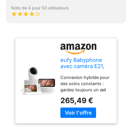
Note de 4 pour 53 utilisateurs
eufy Babyphone
avec caméra E21,
4K UHD, écran 5"
Connexion hybride pour
(720p), Mode WiFi
des soins constants :
Hybride/Hors Ligne,
gardez toujours un œil
contrôle par
sur votre bébé, avec ou
Application et
265,49 €
sans Wi-Fi. Grâce à
Moniteur, Fonction
l'application, vous restez
panoramique et
connecté en
inclinable, Zoom 8X,
déplacement ou au
caméra Portable
travail et partagez l'accès
avec Batterie