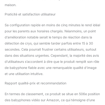
passez du Wi-Fi à une
maison.
connexion locale. Le
cryptage de pointe (RSA-
Praticité et satisfaction utilisateur
1024 et AES-128)
protège vos données, les
Sa configuration rapide en moins de cinq minutes le rend idéal
enregistrements sont
stockés en toute sécurité
pour les parents aux horaires chargés. Néanmoins, un point
sur une carte SD (non
d’amélioration notable serait le temps de réaction dans la
incluse). Pour améliorer
détection de crys, qui semble tarder parfois entre 15 à 30
votre expérience produit,
secondes. Cela pourrait frustrer certains utilisateurs, surtout
nous vous
dans des situations urgentes. Cependant, la majorité des avis
recommandons de le
mettre à jour
d’utilisateurs s’accordent à dire que le produit remplit son rôle
régulièrement avec le
de babyphone fiable avec une remarquable qualité d’image
dernier micrologiciel via
et une utilisation intuitive.
une connexion Wi-Fi.
Rapport qualité-prix et recommandation
En termes de classement, ce produit se situe en 506e position
des babyphones vidéo sur Amazon, ce qui témoigne d’une