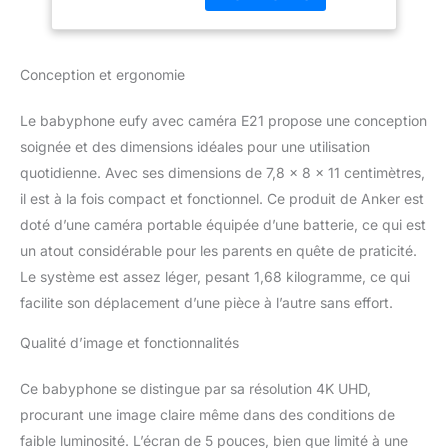
inclinable, Zoom 8X,
déplacement ou au
caméra Portable
travail et partagez l'accès
avec Batterie
avec jusqu'à 5 membres
Conception et ergonomie
de la famille. 4K UHD
pour tous les détails :
Le babyphone eufy avec caméra E21 propose une conception
avec une rotation à 330°,
une inclinaison à 60° et
soignée et des dimensions idéales pour une utilisation
un zoom 8×, rien ne
quotidienne. Avec ses dimensions de 7,8 x 8 x 11 centimètres,
vous échappe. La vision
il est à la fois compact et fonctionnel. Ce produit de Anker est
nocturne montre les
doté d’une caméra portable équipée d’une batterie, ce qui est
moindres mouvements,
un atout considérable pour les parents en quête de praticité.
même dans l'obscurité,
tels que soulever et
Le système est assez léger, pesant 1,68 kilogramme, ce qui
abaisser la poitrine. Des
facilite son déplacement d’une pièce à l’autre sans effort.
jumeaux ? Avec l'écran
partagé, vous avez les
Qualité d’image et fonctionnalités
deux flux sur un seul
écran. Flexible et mobile
Ce babyphone se distingue par sa résolution 4K UHD,
- Batterie ou alimentation
procurant une image claire même dans des conditions de
secteur : la batterie de
5000 mAh rend la
faible luminosité. L’écran de 5 pouces, bien que limité à une