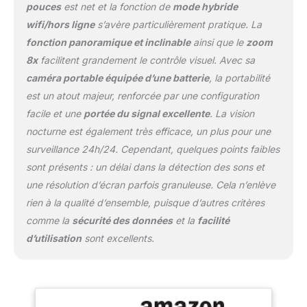
pouces
est net et la fonction de
mode hybride
ou en cas de coupure de
wifi/hors ligne
s’avère particulièrement pratique. La
courant. Sommeil
paisible grâce à la
fonction panoramique et inclinable
ainsi que le
zoom
surveillance intelligente :
8x
facilitent grandement le contrôle visuel. Avec sa
la suppression active du
caméra portable équipée d’une batterie
, la portabilité
bruit réduit le bruit de
est un atout majeur, renforcée par une configuration
fond de 20 dB, tandis
que la caméra vous
facile et une
portée du signal excellente
. La vision
avertit en cas de pleurs,
nocturne est également très efficace, un plus pour une
de changements de
surveillance 24h/24. Cependant, quelques points faibles
température et de bruit.
sont présents : un délai dans la détection des sons et
Avec l'enregistrement
24h/24, 7j/7, vous
une résolution d’écran parfois granuleuse. Cela n’enlève
pouvez analyser les
rien à la qualité d’ensemble, puisque d’autres critères
habitudes de sommeil.
comme la
sécurité des données
et la
facilité
Sûr et privé - à tout
d’utilisation
sont excellents.
moment : avec un
interrupteur, vous
passez du Wi-Fi à une
connexion locale. Le
cryptage de pointe (RSA-