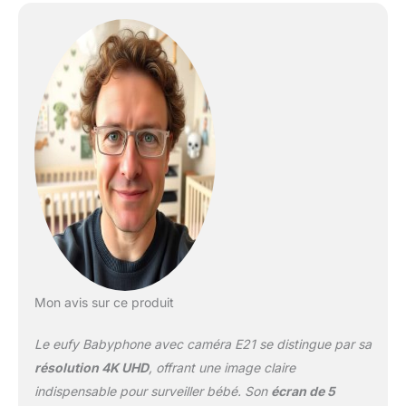
avec jusqu'à 5 membres
de la famille. 4K UHD
pour tous les détails :
avec une rotation à 330°,
une inclinaison à 60° et
un zoom 8×, rien ne
vous échappe. La vision
nocturne montre les
moindres mouvements,
même dans l'obscurité,
tels que soulever et
abaisser la poitrine. Des
jumeaux ? Avec l'écran
partagé, vous avez les
deux flux sur un seul
écran. Flexible et mobile
Mon avis sur ce produit
- Batterie ou alimentation
secteur : la batterie de
Le eufy Babyphone avec caméra E21 se distingue par sa
5000 mAh rend la
caméra prête à l'emploi
résolution 4K UHD
, offrant une image claire
n'importe où, que ce soit
indispensable pour surveiller bébé. Son
écran de 5
à la maison, en vacances