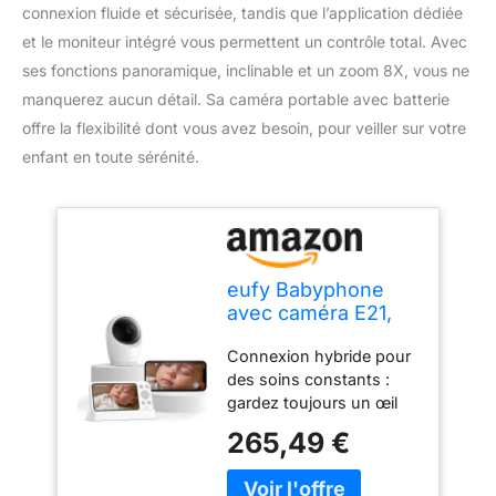
connexion fluide et sécurisée, tandis que l’application dédiée
et le moniteur intégré vous permettent un contrôle total. Avec
ses fonctions panoramique, inclinable et un zoom 8X, vous ne
manquerez aucun détail. Sa caméra portable avec batterie
offre la flexibilité dont vous avez besoin, pour veiller sur votre
enfant en toute sérénité.
eufy Babyphone
avec caméra E21,
4K UHD, écran 5"
Connexion hybride pour
(720p), Mode WiFi
des soins constants :
Hybride/Hors Ligne,
gardez toujours un œil
contrôle par
sur votre bébé, avec ou
Application et
265,49 €
sans Wi-Fi. Grâce à
Moniteur, Fonction
l'application, vous restez
panoramique et
connecté en