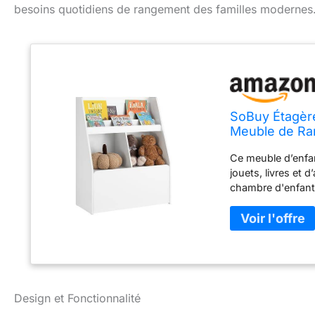
besoins quotidiens de rangement des familles modernes
SoBuy Étagère
Meuble de Ra
avec 2 Compar
Ce meuble d’enfan
cm, KMB83-
jouets, livres et 
chambre d'enfant,
pour ranger des li
pour le rangement
tiroir dans la part
vêtements ou autr
Matériaux : MDF (
charge : 59 kg. Poi
sécurité du produ
Design et Fonctionnalité
renforcer la sécur