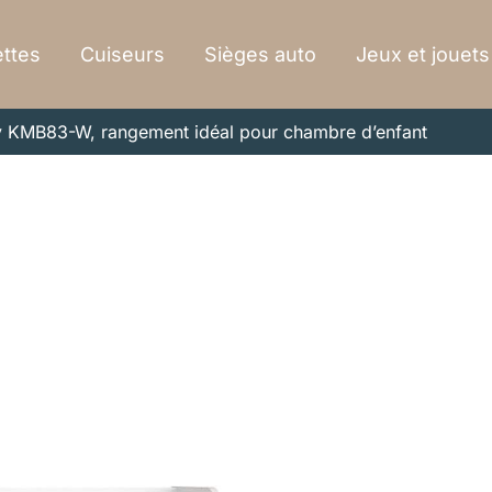
ttes
Cuiseurs
Sièges auto
Jeux et jouets
uy KMB83-W, rangement idéal pour chambre d’enfant