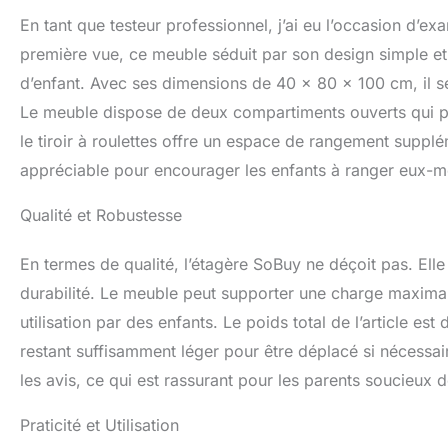
surveillance d'un
En tant que testeur professionnel, j’ai eu l’occasion d
enfant similair
W.
première vue, ce meuble séduit par son design simple et
d’enfant. Avec ses dimensions de 40 x 80 x 100 cm, il se 
Le meuble dispose de deux compartiments ouverts qui per
le tiroir à roulettes offre un espace de rangement supplé
appréciable pour encourager les enfants à ranger eux-mê
Qualité et Robustesse
En termes de qualité, l’étagère SoBuy ne déçoit pas. Ell
durabilité. Le meuble peut supporter une charge maxima
utilisation par des enfants. Le poids total de l’article es
restant suffisamment léger pour être déplacé si nécessaire
les avis, ce qui est rassurant pour les parents soucieux d
Praticité et Utilisation