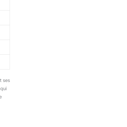
t ses
 qui
e