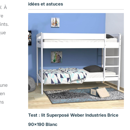
idées et astuces
W. À
re
ints.
que
 une
 en
ns
Test : lit Superposé Weber Industries Brice
90×190 Blanc