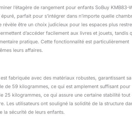
 adulte. Très facile à assembler ! Meubles de rangement pour
’examiner l’étagère de rangement pour enfants SoBuy KMB83-
es : KMB71-W, KMB01-W, KMB56-W, KMB57-W, KMB17-HG, KMB65-
 épuré, parfait pour s’intégrer dans n’importe quelle chamb
révèle être un choix judicieux pour les espaces plus restre
mettent d’accéder facilement aux livres et jouets, tandis 
mentaire pratique. Cette fonctionnalité est particulièrement
mes leurs affaires.
e est fabriquée avec des matériaux robustes, garantissant sa
le de 59 kilogrammes, ce qui est amplement suffisant pour
t de 25 kilogrammes, ce qui assure une certaine stabilité tout
. Les utilisateurs ont souligné la solidité de la structure da
e la sécurité de leurs enfants.