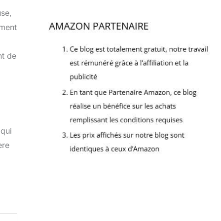
use,
ement
nt de
 qui
ère