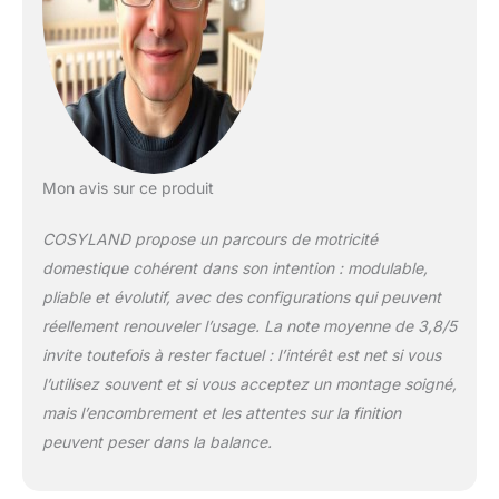
inclus, livré dans une
boîte cadeau colorée
exclusive, pour un
apprentissage
ludique
supplémentaire
Structure pliable en
10 secondes : Se
Mon avis sur ce produit
range facilement
contre un mur, idéal
COSYLAND propose un parcours de motricité
pour les petits
domestique cohérent dans son intention : modulable,
espaces sans
pliable et évolutif, avec des configurations qui peuvent
compromettre
l’expérience de jeu
réellement renouveler l’usage. La note moyenne de 3,8/5
Bois de hêtre massif :
invite toutefois à rester factuel : l’intérêt est net si vous
Finition lisse et sans
l’utilisez souvent et si vous acceptez un montage soigné,
odeur, durable et
mais l’encombrement et les attentes sur la finition
sans risque
peuvent peser dans la balance.
d’échardes. Supporte
jusqu’à 80 kg sans
vaciller Sécurité