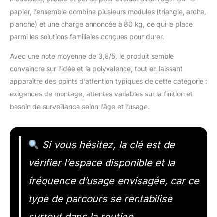
papier, l’ensemble combine plusieurs modules (triangle, arche,
planche) et une charge annoncée à 80 kg, ce qui le place
parmi les solutions familiales conçues pour durer.
Avec une note moyenne de 3,8/5, le produit semble
convaincre sur l’idée et la polyvalence, tout en laissant
apparaître des points d’attention typiques de cette catégorie :
exigences de montage, attentes variables sur la finition et
besoin de surveillance selon l’âge et l’usage.
Si vous hésitez, la clé est de
vérifier l’espace disponible et la
fréquence d’usage envisagée, car ce
type de parcours se rentabilise
surtout dans la routine.