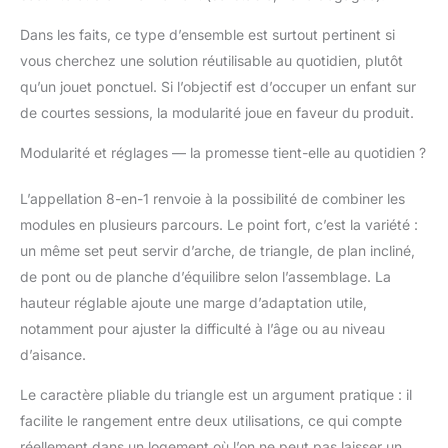
odeur, durable et sans
risque d’échardes.
Dans les faits, ce type d’ensemble est surtout pertinent si
Supporte jusqu’à 80 kg
vous cherchez une solution réutilisable au quotidien, plutôt
sans vaciller Sécurité
qu’un jouet ponctuel. Si l’objectif est d’occuper un enfant sur
optimale : Conception
de courtes sessions, la modularité joue en faveur du produit.
anti-basculement
brevetée, barres
Modularité et réglages — la promesse tient-elle au quotidien ?
certifiées ASTM, sans
pièges ni
retournements, pour
L’appellation 8-en-1 renvoie à la possibilité de combiner les
un jeu serein
modules en plusieurs parcours. Le point fort, c’est la variété :
Développement global :
un même set peut servir d’arche, de triangle, de plan incliné,
Favorise coordination,
de pont ou de planche d’équilibre selon l’assemblage. La
équilibre, mobilité et
confiance en soi –
hauteur réglable ajoute une marge d’adaptation utile,
inspiré par la
notamment pour ajuster la difficulté à l’âge ou au niveau
pédagogie Montessori
d’aisance.
Service client dédié
24/7 : Assistance
Le caractère pliable du triangle est un argument pratique : il
rapide et en français,
facilite le rangement entre deux utilisations, ce qui compte
avec une garantie de 5
réellement dans un logement où l’on ne peut pas laisser un