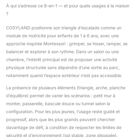
toboggan, tente,
À qui s’adresse ce 8-en-1 — et pour quels usages à la maison
rampe, arche
?
basculante, et espace
de rangement – pour
COSYLAND positionne son triangle d’escalade comme un
une motricité globale et
module de motricité pour enfants de 1 à 6 ans, avec une
un jeu créatif Jouet
éducatif bonus : Train
approche inspirée Montessori : grimper, se hisser, ramper, se
puzzle inclus, livré
balancer et explorer à son rythme. Dans un salon ou une
dans une boîte cadeau
chambre, l’intérêt principal est de proposer une activité
colorée exclusive, pour
physique structurée sans dépendre d’une sortie au parc,
un apprentissage
ludique supplémentaire
notamment quand l’espace extérieur n’est pas accessible.
Structure pliable en 10
La présence de plusieurs éléments (triangle, arche, planche
secondes : Se range
facilement contre un
d’équilibre) permet de varier les scénarios : petit mur à
mur, idéal pour les
monter, passerelle, bascule douce ou tunnel selon la
petits espaces sans
configuration. Pour les plus jeunes, l’usage reste guidé et
compromettre
progressif, alors que les plus grands peuvent chercher
l’expérience de jeu Bois
de hêtre massif :
davantage de défi, à condition de respecter les limites de
Finition lisse et sans
sécurité et d’environnement (sol stable, zone dégagée).