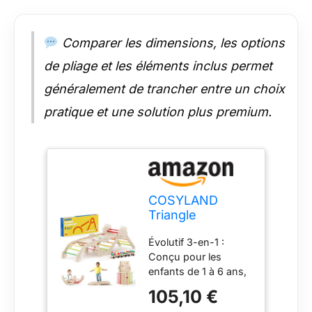
optimale :
Conception anti-
basculement
Comparer les dimensions, les options
brevetée, barres
de pliage et les éléments inclus permet
certifiées ASTM, sans
pièges ni
généralement de trancher entre un choix
retournements, pour
pratique et une solution plus premium.
un jeu serein
Développement
global : Favorise
coordination,
équilibre, mobilité et
confiance en soi –
inspiré par la
COSYLAND
pédagogie
Triangle
Montessori Service
d’Escalade
Évolutif 3-en-1 :
client dédié 24/7 :
Montessori 8-
Conçu pour les
Assistance rapide et
en-1 - Arche
enfants de 1 à 6 ans,
en français, avec une
Pliable en Bois
avec trois hauteurs
garantie de 5 ans
pour Enfants de
105,10 €
réglables pour
pour une tranquillité
1 à 6 Ans,