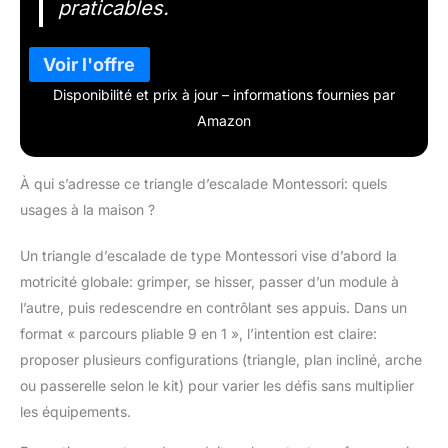
praticables.
Disponibilité et prix à jour – informations fournies par
Amazon
À qui s’adresse ce triangle d’escalade Montessori: quels
usages à la maison ?
Un triangle d’escalade de type Montessori vise d’abord la
motricité globale: grimper, se hisser, passer d’un module à
l’autre, puis redescendre en contrôlant ses appuis. Dans un
format « parcours pliable 9 en 1 », l’intention est claire:
proposer plusieurs configurations (triangle, plan incliné, arche
ou passerelle selon le kit) pour varier les défis sans multiplier
les équipements.