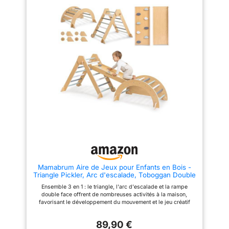
inclus, livré dans une boîte
inclus, livré dans une boîte
cadeau colorée exclusive, pour
cadeau colorée exclusive, pour
un apprentissage ludique
un apprentissage ludique
supplémentaire Structure
supplémentaire Structure
pliable en 10 secondes : Se
pliable en 10 secondes : Se
range facilement contre un mur,
range facilement contre un mur,
idéal pour les petits espaces
idéal pour les petits espaces
sans compromettre l’expérience
sans compromettre l’expérience
de jeu Bois de hêtre massif :
de jeu Bois de hêtre massif :
Finition lisse et sans odeur,
Finition lisse et sans odeur,
durable et sans risque
durable et sans risque
d’échardes. Supporte jusqu’à
d’échardes. Supporte jusqu’à
80 kg sans vaciller
80 kg sans vaciller
Mamabrum Aire de Jeux pour Enfants en Bois -
Triangle Pickler, Arc d'escalade, Toboggan Double
Face - Kit de Sport Montessori pour la Maison,
Ensemble 3 en 1 : le triangle, l'arc d'escalade et la rampe
Pliable, sûr
double face offrent de nombreuses activités à la maison,
favorisant le développement du mouvement et le jeu créatif
Rampe double face : permet de grimper avec des poignées ou
des descentes passionnantes – grandit avec l'enfant et peut
89,90 €
être utilisé comme pont reliant les éléments Triangle