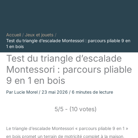
Accueil
Jeux et jouets
Test du triangle d’escalade Montessori : parcours pliable 9 en
1 en bois
Test du triangle d’escalade
Montessori : parcours pliable
9 en 1 en bois
Par
Lucie Morel
/
23 mai 2026
/
6 minutes de lecture
5/5 - (10 votes)
Le triangle d’escalade Montessori « parcours pliable 9 en 1 »
en bois promet un terrain de motricité complet à la maison,