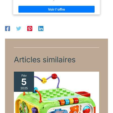
d'escalade : c'est un élément Montessori classique – aide à
développer l'autonomie, la force et la coordination dans des
conditions domestiques sûres L'arc a de nombreuses fonctions
: échelle, rocker ou table tournée pour dessiner et jouer – idéal
pour les petits explorateurs La conception pliable et les
verrous de position garantissent un rangement facile et une
sécurité totale même en cas de jeu intense
Articles similaires
Fév
5
2025