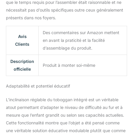
matériel dont vous avez
que le temps requis pour l’assembler était raisonnable et ne
besoin, afin que vous
nécessitait pas d’outils spécifiques outre ceux généralement
puissiez facilement
présents dans nos foyers.
terminer l'assemblage.
Des commentaires sur Amazon mettent
Avis
en avant la praticité et la facilité
Clients
d’assemblage du produit.
Description
Produit à monter soi-même
officielle
Adaptabilité et potentiel éducatif
L’inclinaison réglable du toboggan intégré est un véritable
atout permettant d’adapter le niveau de difficulté au fur et à
mesure que l’enfant grandit ou selon ses capacités actuelles.
Cette fonctionnalité montre que l’objet a été pensé comme
une véritable solution éducative modulable plutôt que comme