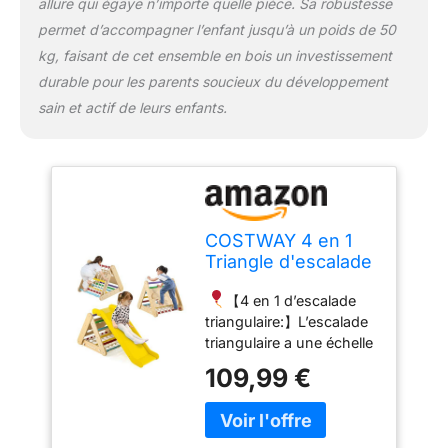
escalade triangulaire est
allure qui égaye n’importe quelle pièce. Sa robustesse
livré avec un manuel
permet d’accompagner l’enfant jusqu’à un poids de 50
d'utilisation facile à
kg, faisant de cet ensemble en bois un investissement
comprendre et tout le
durable pour les parents soucieux du développement
matériel dont vous avez
besoin, afin que vous
sain et actif de leurs enfants.
puissiez facilement
terminer l'assemblage.
COSTWAY 4 en 1
Triangle d'escalade
Montessori Enfant
【4 en 1 d’escalade
avec Toboggan,
triangulaire:】L’escalade
Echelle d'escalade
triangulaire a une échelle
en Bois avec Filet,
d'escalade, une planche
Inclinaison
109,99 €
d'escalade et un filet
Réglable, Intérieur,
d'escalade solide, avec le
Charge 50kg pour
toboggan, il apporte un
Enfants de 1 an+
plaisir continu à vos