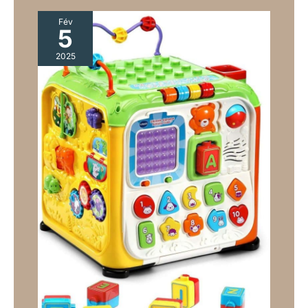
les anniversaires et les
vacances, spécialement conçu
pour les besoins des plus
Fév
5
jeunes explorateurs. Avec ce
nouvel ensemble, vous
bénéficiez d'une infinité
2025
d'avantages amusants et
éducatifs, ce qui en fait un
cadeau précieux qui séduit à la
fois les enfants et les parents.