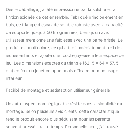
vaciller. De plus, les vis
cachées et la surface
Dès le déballage, j’ai été impressionné par la solidité et la
lisse protègent les
finition soignée de cet ensemble. Fabriqué principalement en
enfants des blessures et
bois, ce triangle d’escalade semble robuste avec la capacité
sont faciles à nettoyer.
de supporter jusqu’à 50 kilogrammes, bien qu’un avis
【Matériel de gym
pour enfants:】Ce jouet
utilisateur mentionne une faiblesse avec une barre brisée. Le
d'escalade combine la
produit est multicolore, ce qui attire immédiatement l’œil des
planche coulissante et
jeunes enfants et ajoute une touche joyeuse à leur espace de
l'escalade triangulaire,
jeu. Les dimensions exactes du triangle (62, 5 x 64 x 57, 5
qui répondent aux
cm) en font un jouet compact mais efficace pour un usage
différents besoins
d'activité de l'enfant. Il
intérieur.
aide à se concentrer,
améliorer l'équilibre et
Facilité de montage et satisfaction utilisateur générale
renforcer le corps.
【Installation facile】Ce
Un autre aspect non négligeable réside dans la simplicité du
escalade triangulaire est
montage. Selon plusieurs avis clients, cette caractéristique
livré avec un manuel
rend le produit encore plus séduisant pour les parents
d'utilisation facile à
comprendre et tout le
souvent pressés par le temps. Personnellement, j’ai trouvé