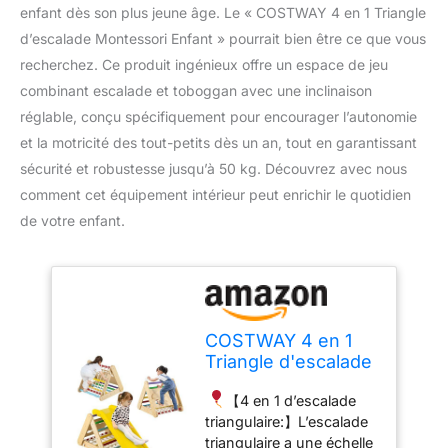
enfant dès son plus jeune âge. Le « COSTWAY 4 en 1 Triangle
d’escalade Montessori Enfant » pourrait bien être ce que vous
recherchez. Ce produit ingénieux offre un espace de jeu
combinant escalade et toboggan avec une inclinaison
réglable, conçu spécifiquement pour encourager l’autonomie
et la motricité des tout-petits dès un an, tout en garantissant
sécurité et robustesse jusqu’à 50 kg. Découvrez avec nous
comment cet équipement intérieur peut enrichir le quotidien
de votre enfant.
COSTWAY 4 en 1
Triangle d'escalade
Montessori Enfant
【4 en 1 d’escalade
avec Toboggan,
triangulaire:】L’escalade
Echelle d'escalade
triangulaire a une échelle
en Bois avec Filet,