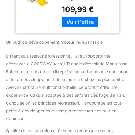
d'escalade, une planche
Inclinaison
109,99 €
d'escalade et un filet
Réglable, Intérieur,
d'escalade solide, avec le
Charge 50kg pour
toboggan, il apporte un
Enfants de 1 an+
plaisir continu à vos
enfants.
Un outil de développement moteur indispensable
【Construction en
bois:】Les panneaux de
ce jouet d'escalade sont
En tant que testeur professionnel, j’ai eu l’opportunité
en bois de bouleau
d’essayer le COSTWAY 4 en 1 Triangle d’escalade Montessori
naturel et en bois de
Enfant, et je dois dire qu’il représente un formidable outil pour
hêtre. Ils n'ont pas
aider au développement de la motricité chez les plus petits.
d'odeur et sont sans
danger pour les
Avec sa structure multifonctionnelle, ce produit offre une
enfants.Charge 50kg
expérience ludique adaptée à des enfants dès l’âge de 1 an.
pour une utilisation en
Conçu selon les principes Montessori, il encourage les tout-
intérieur.
【Sécurité
petits à développer leurs compétences motrices tout en
avant tout:】Doté d'une
s’amusant.
structure triangulaire
stable, le grimpeur à 3
Qualité de construction et éléments techniques solides
côtés n'est pas facile à