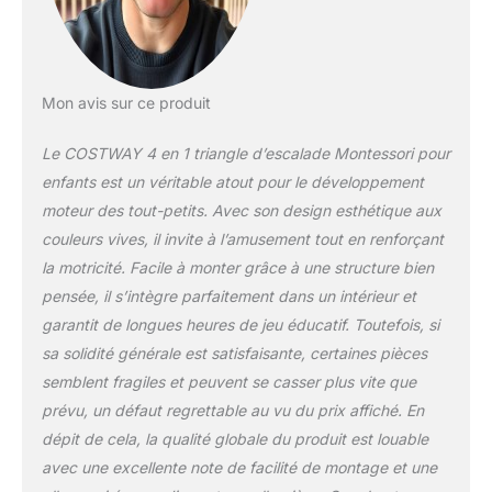
avant tout:】Doté d'une
structure triangulaire
stable, le grimpeur à 3
côtés n'est pas facile à
vaciller. De plus, les vis
Mon avis sur ce produit
cachées et la surface
lisse protègent les
Le COSTWAY 4 en 1 triangle d’escalade Montessori pour
enfants des blessures et
enfants est un véritable atout pour le développement
sont faciles à nettoyer.
moteur des tout-petits. Avec son design esthétique aux
【Matériel de gym
couleurs vives, il invite à l’amusement tout en renforçant
pour enfants:】Ce jouet
d'escalade combine la
la motricité. Facile à monter grâce à une structure bien
planche coulissante et
pensée, il s’intègre parfaitement dans un intérieur et
l'escalade triangulaire,
garantit de longues heures de jeu éducatif. Toutefois, si
qui répondent aux
sa solidité générale est satisfaisante, certaines pièces
différents besoins
d'activité de l'enfant. Il
semblent fragiles et peuvent se casser plus vite que
aide à se concentrer,
prévu, un défaut regrettable au vu du prix affiché. En
améliorer l'équilibre et
dépit de cela, la qualité globale du produit est louable
renforcer le corps.
avec une excellente note de facilité de montage et une
【Installation facile】Ce