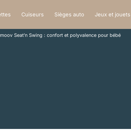
ttes
Cuiseurs
Sièges auto
Jeux et jouets
ymoov Seat’n Swing : confort et polyvalence pour bébé