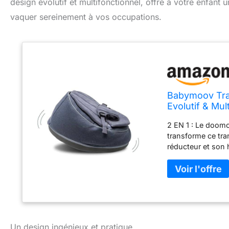
design évolutif et multifonctionnel, offre à votre enfant
vaquer sereinement à vos occupations.
Babymoov Tran
Evolutif & Mul
2 EN 1 : Le doom
transforme ce tra
réducteur et son 
bascule, support
en coton organiq
à votre enfant SE
Le harnais de sécu
sécurité. GARANTI
(Enregistrement so
Un design ingénieux et pratique