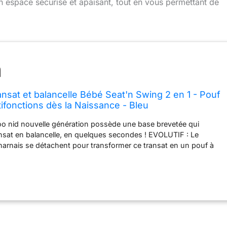
 un espace sécurisé et apaisant, tout en vous permettant de
sat et balancelle Bébé Seat'n Swing 2 en 1 - Pouf
tifonctions dès la Naissance - Bleu
oo nid nouvelle génération possède une base brevetée qui
nsat en balancelle, en quelques secondes ! EVOLUTIF : Le
harnais se détachent pour transformer ce transat en un pouf à
ant un enfant jusqu'à 25kg. CONFORT : Le réducteur nourrisson
ue doux et molletonné pour assurer un excellent maintien du dos
CURITE : Le réducteur permet d'empêcher votre bébé de glisser.
rité ajustable et la base rigide assurent sa stabilité et sa
E A VIE : Ce transat est garantie à vie par Babymoov
us 2 mois). Il est réparable pour allonger sa durée de vie.