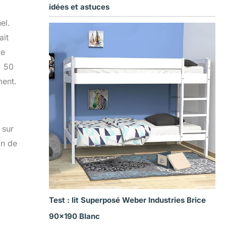
idées et astuces
el.
ait
le
x 50
ment.
 sur
on de
Test : lit Superposé Weber Industries Brice
90×190 Blanc