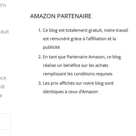
t’n
duit
nce
ût
a