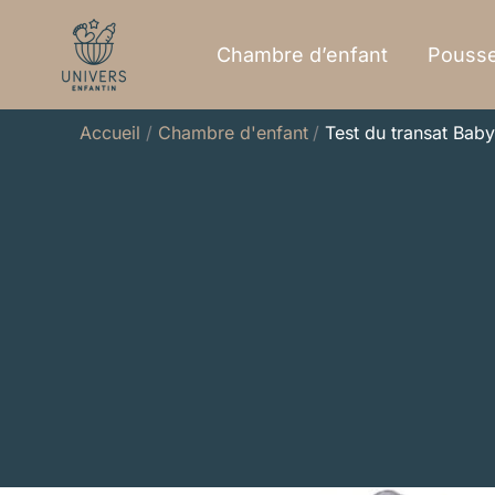
Aller
au
Chambre d’enfant
Pousse
contenu
Accueil
Chambre d'enfant
Test du transat Bab