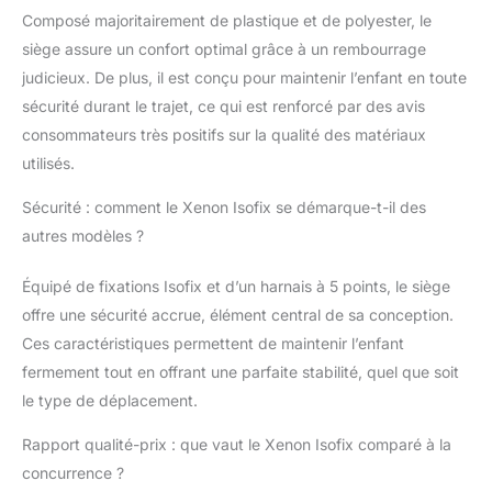
ISOFIX: Le AXIO
Composé majoritairement de plastique et de polyester, le
s’installe grâce aux
fixations isofix + top
siège assure un confort optimal grâce à un rembourrage
tether afin de limiter les
judicieux. De plus, il est conçu pour maintenir l’enfant en toute
erreurs d’installation.
sécurité durant le trajet, ce qui est renforcé par des avis
TETIERE : Le siège est
consommateurs très positifs sur la qualité des matériaux
équipé d’une têtière
réglable en hauteur afin
utilisés.
de s’adapter à la
Sécurité : comment le Xenon Isofix se démarque-t-il des
croissance de votre
enfant. CONFORT : La
autres modèles ?
AXIO dispose de
coussins amovibles
Équipé de fixations Isofix et d’un harnais à 5 points, le siège
ainsi que de plusieurs
offre une sécurité accrue, élément central de sa conception.
inclinaisons, pour un
Ces caractéristiques permettent de maintenir l’enfant
maximum de confort
lors des siestes et des
fermement tout en offrant une parfaite stabilité, quel que soit
longs trajets.
le type de déplacement.
Rapport qualité-prix : que vaut le Xenon Isofix comparé à la
concurrence ?