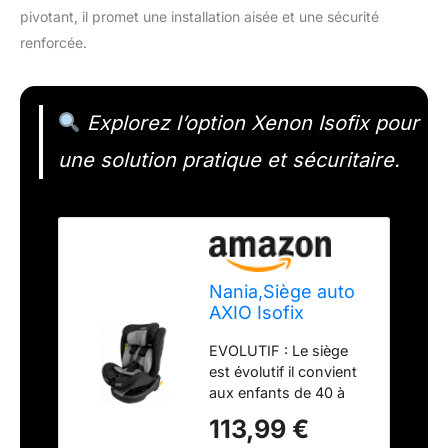
pivotant, il promet une installation aisée et une sécurité
renforcée.
Explorez l’option Xenon Isofix pour
une solution pratique et sécuritaire.
Nania,Siège auto
AXIO Isofix
Pivotant 360° I-
EVOLUTIF : Le siège
Size 40-150 cm -
est évolutif il convient
Evolutif dès la
aux enfants de 40 à
naissance jusqu'à
150 cm soit dès la
12 ans environ -
113,99 €
naissance jusqu’à 12
Groupe 0-1-2-3 -