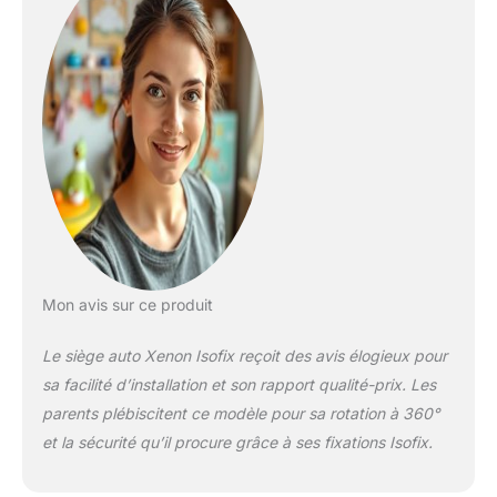
face à vous !
SECURITE : Le siège
auto est homologué
selon la nouvelle
norme européenne i-
Size R129, obligatoire
depuis le 01/09/2023.
Il est équipé de
protections latérales
et d’un harnais 5
points. ISOFIX: Le
AXIO s’installe grâce
aux fixations isofix +
Mon avis sur ce produit
top tether afin de
limiter les erreurs
Le siège auto Xenon Isofix reçoit des avis élogieux pour
d’installation.
sa facilité d’installation et son rapport qualité-prix. Les
TETIERE : Le siège
parents plébiscitent ce modèle pour sa rotation à 360°
est équipé d’une
têtière réglable en
et la sécurité qu’il procure grâce à ses fixations Isofix.
hauteur afin de
s’adapter à la