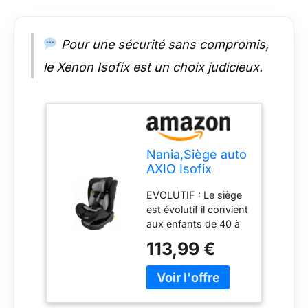
croissance de votre
enfant. CONFORT :
La AXIO dispose de
Pour une sécurité sans compromis,
coussins amovibles
le Xenon Isofix est un choix judicieux.
ainsi que de plusieurs
inclinaisons, pour un
maximum de confort
lors des siestes et
des longs trajets.
Nania,Siège auto
AXIO Isofix
Pivotant 360° I-
EVOLUTIF : Le siège
Size 40-150 cm -
est évolutif il convient
Evolutif dès la
aux enfants de 40 à
naissance
150 cm soit dès la
jusqu'à 12 ans
113,99 €
naissance jusqu’à 12
environ - Groupe
ans environ. Plus
0-1-2-3 -
besoin de changer de
Fixations isofix -
siège auto !
Protections