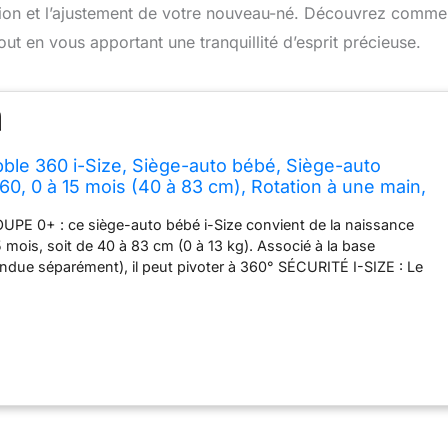
llation et l’ajustement de votre nouveau-né. Découvrez comme
out en vous apportant une tranquillité d’esprit précieuse.
ble 360 i-Size, Siège-auto bébé, Siège-auto
0, 0 à 15 mois (40 à 83 cm), Rotation à une main,
CELL contre les chocs latéraux, Essential Green
E 0+ : ce siège-auto bébé i-Size convient de la naissance
 mois, soit de 40 à 83 cm (0 à 13 kg). Associé à la base
ndue séparément), il peut pivoter à 360° SÉCURITÉ I-SIZE : Le
a été conçu dans le respect des normes de sécurité européennes
(ECE R129). Il peut être installé sur une base ISOFIX ou à l’aide
sécurité. Il s’utilise en position dos à la route jusqu’à 15 mois au
 À UNE MAIN FLEXISPIN : le système de rotation intelligent
 FamilyFix 360 (vendue séparément) permet de faire pivoter
ège-auto Pebble 360 d’une seule main RÉGULATION DE
MAFLOW : afin de maintenir en permanence une température
e enfant, les panneaux ClimaFlow, la mousse et les tissus