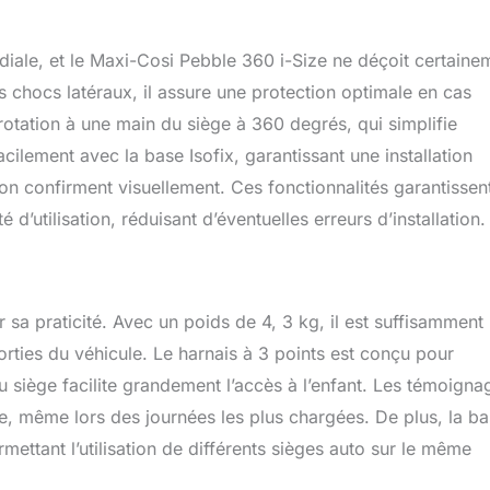
sent la circulation de l’air HARNAIS FACILE À INSTALLER : grâce
nt de harnais, vous pouvez facilement installer votre bébé dans
 sortir très rapidement et sans effort. Un souci de moins pour vous
rdiale, et le Maxi-Cosi Pebble 360 i-Size ne déçoit certaine
CELL CONTRE LES CHOCS LATÉRAUX : pour assurer la sécurité
 chocs latéraux, il assure une protection optimale en cas
 siège-auto Pebble 360 est doté de la technologie de protection
 rotation à une main du siège à 360 degrés, qui simplifie
 chocs latéraux, une innovation qui assure une protection
 côtés CONFORT : grâce au réglage facile du harnais de sécurité
facilement avec la base Isofix, garantissant une installation
e l'appui-tête, à l'insert baby-hugg confortable et à la capote
ion confirment visuellement. Ces fonctionnalités garantissen
le 360 offre un confort supplémentaire à votre bébé en pleine
0 FAMILY : comprenant une base rotative FamilyFix 360, un
d’utilisation, réduisant d’éventuelles erreurs d’installation.
ebble 360 et un siège-auto pour tout-petit Pearl 360, cette
a votre bébé de la naissance jusqu’à ses 4 ans ! (Tous ces
endus séparément) ACCESSOIRES COMPATIBLES : pour rendre
mille aussi agréables que possible, vous pouvez compléter
 sa praticité. Avec un poids de 4, 3 kg, il est suffisamment
avec des accessoires pour siège arrière : un rétroviseur de
orties du véhicule. Le harnais à 3 points est conçu pour
iture et un protecteur de siège
du siège facilite grandement l’accès à l’enfant. Les témoigna
me, même lors des journées les plus chargées. De plus, la b
ettant l’utilisation de différents sièges auto sur le même