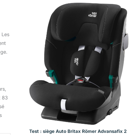
. Les
ent
age.
rs,
t 83
sé
s
Test : siège Auto Britax Römer Advansafix 2