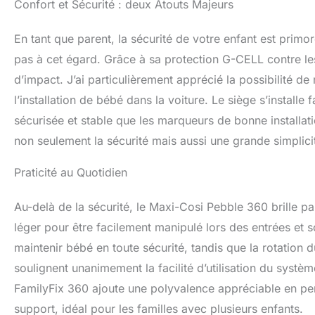
Confort et Sécurité : deux Atouts Majeurs
respirants favori
au système innova
la voiture et l’en
En tant que parent, la sécurité de votre enfant est primo
! PROTECTION G-
pas à cet égard. Grâce à sa protection G-CELL contre les
de votre bébé, le
d’impact. J’ai particulièrement apprécié la possibilité de
G-CELL contre les
renforcée sur les
l’installation de bébé dans la voiture. Le siège s’installe 
et de la hauteur d
sécurisée et stable que les marqueurs de bonne installat
extra-large, Pebb
croissance LA 36
non seulement la sécurité mais aussi une grande simplicité 
siège-auto bébé P
gamme transporter
Praticité au Quotidien
produits sont v
vos voyages en fa
Au-delà de la sécurité, le Maxi-Cosi Pebble 360 brille par
notre Pebble 360 
léger pour être facilement manipulé lors des entrées et s
surveillance de vo
maintenir bébé en toute sécurité, tandis que la rotation 
soulignent unanimement la facilité d’utilisation du systè
FamilyFix 360 ajoute une polyvalence appréciable en perm
support, idéal pour les familles avec plusieurs enfants.