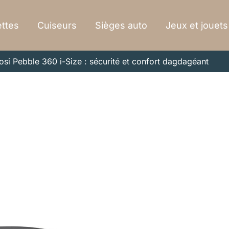
ttes
Cuiseurs
Sièges auto
Jeux et jouets
si Pebble 360 i-Size : sécurité et confort dagdagéant