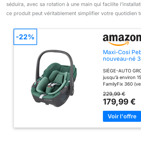
séduira, avec sa rotation à une main qui facilite l’insta
ce produit peut véritablement simplifier votre quotidien t
-22%
Maxi-Cosi Peb
nouveau-né 36
Protection G-
SIÈGE-AUTO GROUP
jusqu’à environ 15
FamilyFix 360 (ve
Cosi Pebble 360 
229,99 €
les plus strictes 
179,99 €
d’une ceinture de 
minimum ROTATION
intégré à la base
facilement le si
TEMPÉRATURE CLI
adaptée pour votr