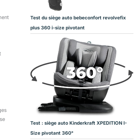
ment
Test du siège auto bebeconfort revolvefix
plus 360 i-size pivotant
t
ges
ase
Test : siège auto Kinderkraft XPEDITION I-
Size pivotant 360°