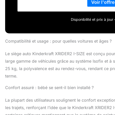
enfant dans le 
à dos à la route
positions d'inc
rapidement et f
Disponibilité et prix à jou
dans les deux s
PROTECTION CO
tête du siège s
Compatibilité et usage : pour quelles voitures et âges ?
celle utilisée d
situations.
Le siège auto Kinderkraft XRIDER2 I-SIZE est conçu pour 
large gamme de véhicules grâce au système Isofix et à s
25 kg, la polyvalence est au rendez-vous, rendant ce prod
terme.
Confort assuré : bébé se sent-il bien installé ?
La plupart des utilisateurs soulignent le confort except
les trajets, renforçant l’idée que le Kinderkraft XRIDER2
certaines critiques mentionnent que le système de ceintur