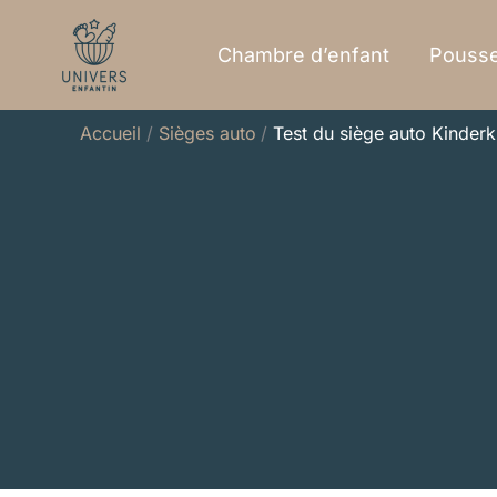
Aller
au
Chambre d’enfant
Pousse
contenu
Accueil
Sièges auto
Test du siège auto Kinderk