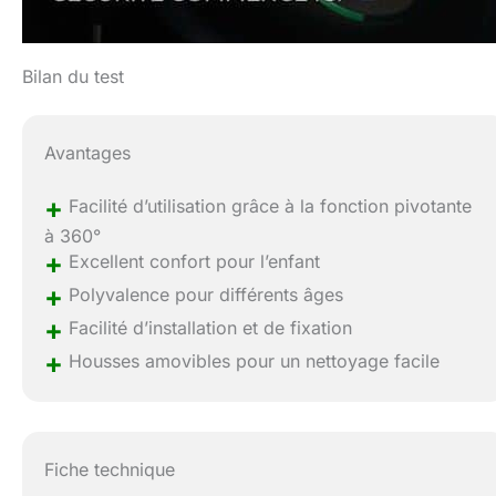
Bilan du test
Avantages
+
Facilité d’utilisation grâce à la fonction pivotante
à 360°
+
Excellent confort pour l’enfant
+
Polyvalence pour différents âges
+
Facilité d’installation et de fixation
+
Housses amovibles pour un nettoyage facile
Fiche technique