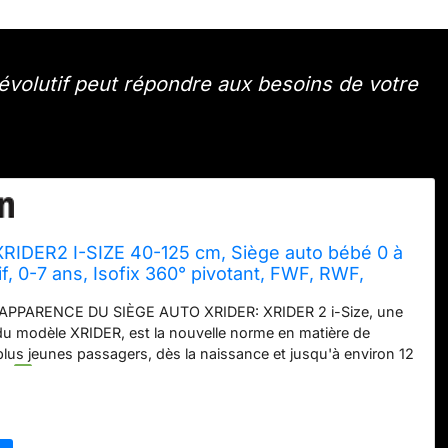
olutif peut répondre aux besoins de votre
XRIDER2 I-SIZE 40-125 cm, Siège auto bébé 0 à
if, 0-7 ans, Isofix 360° pivotant, FWF, RWF,
latérales, Harnais Internes à 5 Points, Noir
PPARENCE DU SIÈGE AUTO XRIDER: XRIDER 2 i-Size, une
u modèle XRIDER, est la nouvelle norme en matière de
plus jeunes passagers, dès la naissance et jusqu'à environ 12
).
5 FOIS PLUS SÛR : Un enfant voyageant dos à la route
s mieux protégé grâce à des systèmes de sécurité avancés
(et jusqu'à 21 kg).
ROTATION EN UN SEUL MOUVEMENT
 rotation à 360° vous permet d'installer facilement votre