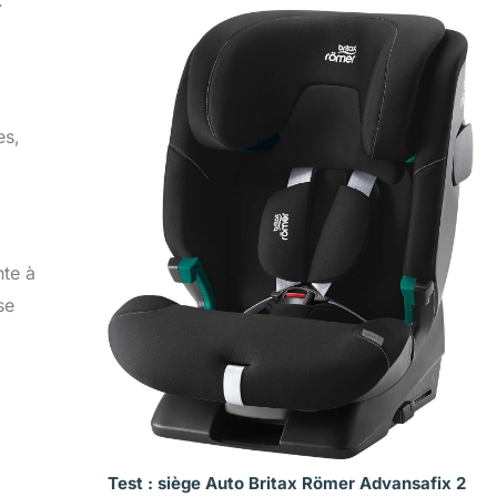
es,
nte à
se
Test : siège Auto Britax Römer Advansafix 2