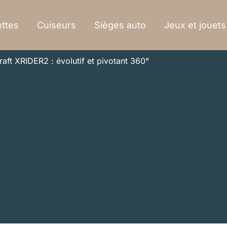
ttes
Cuiseurs
Sièges auto
Jeux et jouets
raft XRIDER2 : évolutif et pivotant 360°