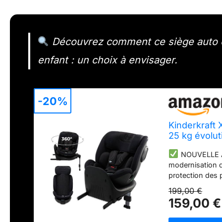
Découvrez comment ce siège auto év
enfant : un choix à envisager.
-20%
Kinderkraft 
25 kg évolut
Protections 
NOUVELLE A
modernisation d
protection des 
ans (40-150 cm
199,00 €
(RWF) est 5 foi
159,00 €
jusqu'à 105 cm 
: Le système de