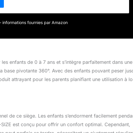
siège et de changer de position pour passer de face à la route
.
8 POSITIONS D'INCLINAISON POUR LE CONFORT : 8
linaison (4 RWF et 4 FWF) vous permettent de régler
acilement le siège en fonction des besoins de votre enfant -
r – informations fournies par Amazon
ens : dos à la route (RWF) et face à la route (FWF).
MME DANS UN COCKPIT D'AVION : La coque et l'appui-
ont fabriqués en mousse EPP extra résistante, la même que
ans l'aviation. Votre enfant est ainsi en sécurité dans toutes les
les enfants de 0 à 7 ans et s’intègre parfaitement dans une
a base pivotante 360°. Avec des enfants pouvant peser jus
uit attrayant pour les parents planifiant une utilisation à l
ionnel de ce siège. Les enfants s’endorment facilement penda
 I-SIZE est conçu pour offrir un confort optimal. Cependant,
e peut parfois se tordre, nécessitant un ajustement régulier