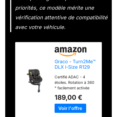
priorités, ce modèle mérite une
vérification attentive de compatibilité
avec votre véhicule.
Graco - Turn2Me™
DLX i-Size R129
Siège auto évolutif
Certifié ADAC - 4
2 en 1 ISOFIX avec
étoiles. Rotation à 360
rotation à 360°, 40
° facilement activée
à 105 cm (de la
d'une seule main pour
naissance jusqu'à
189,00 €
faire monter et
4 ans environ),
descendre bébé plus
couleur Iron
rapidement
Certification i-Size et