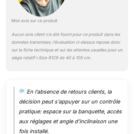
sens contraire à la
route, 5 en sens de la
route) ; appuie-tête 6
positions ; ventilation
Mon avis sur ce produit
latérale pour garder
bébé au frais Rabat
Aucun avis client n’a été fourni pour ce produit dans les
interchangeable de
données transmises; l’évaluation ci-dessus repose donc
protection contre les
sur la fiche technique et sur les attentes usuelles pour un
chocs latéraux
TrueShield ;
siège rotatif i-Size R129 de 40 à 105 cm.
protection contre les
impacts latéraux
Safety Surround ;
indicateurs intégrés
avec code couleur
En l’absence de retours clients, la
confirment la bonne
décision peut s’appuyer sur un contrôle
installation ISOFIX et
le positionnement de
pratique: espace sur la banquette, accès
la jambe de support
aux réglages et angle d’inclinaison une
fois installé.