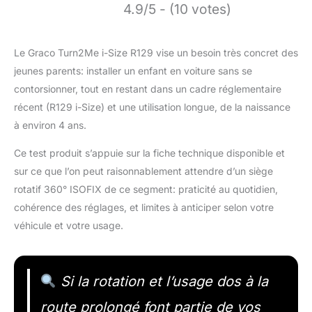
4.9/5 - (10 votes)
Le Graco Turn2Me i-Size R129 vise un besoin très concret des
jeunes parents: installer un enfant en voiture sans se
contorsionner, tout en restant dans un cadre réglementaire
récent (R129 i-Size) et une utilisation longue, de la naissance
à environ 4 ans.
Ce test produit s’appuie sur la fiche technique disponible et
sur ce que l’on peut raisonnablement attendre d’un siège
rotatif 360° ISOFIX de ce segment: praticité au quotidien,
cohérence des réglages, et limites à anticiper selon votre
véhicule et votre usage.
Si la rotation et l’usage dos à la
route prolongé font partie de vos