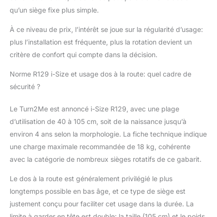
bébé au frais Rabat
qu’un siège fixe plus simple.
interchangeable de
protection contre les
À ce niveau de prix, l’intérêt se joue sur la régularité d’usage:
chocs latéraux
plus l’installation est fréquente, plus la rotation devient un
TrueShield ; protection
contre les impacts
critère de confort qui compte dans la décision.
latéraux Safety
Norme R129 i-Size et usage dos à la route: quel cadre de
Surround ; indicateurs
intégrés avec code
sécurité ?
couleur confirment la
bonne installation
Le Turn2Me est annoncé i-Size R129, avec une plage
ISOFIX et le
d’utilisation de 40 à 105 cm, soit de la naissance jusqu’à
positionnement de la
environ 4 ans selon la morphologie. La fiche technique indique
jambe de support
une charge maximale recommandée de 18 kg, cohérente
avec la catégorie de nombreux sièges rotatifs de ce gabarit.
Le dos à la route est généralement privilégié le plus
longtemps possible en bas âge, et ce type de siège est
justement conçu pour faciliter cet usage dans la durée. La
limite à garder en tête est double: la taille (105 cm) et le poids