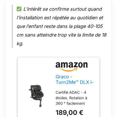
L’intérêt se confirme surtout quand
l’installation est répétée au quotidien et
que l’enfant reste dans la plage 40-105
cm sans atteindre trop vite la limite de 18
kg.
Graco -
Turn2Me™ DLX i-
Size R129 Siège
Certifié ADAC - 4
auto évolutif 2
étoiles. Rotation à
en 1 ISOFIX avec
360 ° facilement
rotation à 360°,
activée d'une seule
40 à 105 cm (de
189,00 €
main pour faire
la naissance