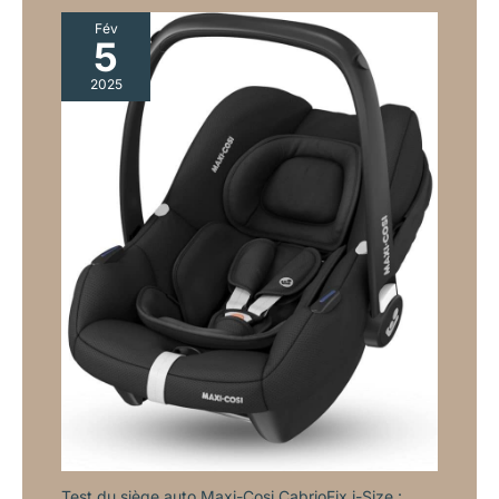
Fév
5
2025
Test du siège auto Maxi-Cosi CabrioFix i-Size :