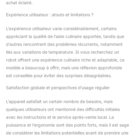
vitesses, température
achat éclairé.
réglable de 30 °C à 120
°C, temps de cuisson
Expérience utilisateur : atouts et limitations ?
jusqu'à 90 minutes et
avec avertissement de
L’expérience utilisateur varie considérablement, certains
fin de fonction. Très
appréciant la qualité de l’aide culinaire apportée, tandis que
facile à utiliser et intuitif
d’autres rencontrent des problèmes récurrents, notamment
KIT D'ACCESSOIRES.
liés aux variations de température. Si vous recherchez un
Carafe en acier
inoxydable de 3,5 litres
robot offrant une expérience culinaire riche et adaptable, ce
de capacité (2 l de
modèle a beaucoup à offrir, mais une réflexion approfondie
cuisson), cuiseur
est conseillée pour éviter des surprises désagréables.
vapeur à 2 niveaux de
3 l, balance intégrée de
Satisfaction globale et perspectives d’usage régulier
5 g de précision,
panier-passoire,
L’appareil satisfait un certain nombre de besoins, mais
palette-mélangeur,
couvre-lames, verre
quelques utilisateurs ont mentionné des difficultés initiales
doseur et spatule. Tout
avec les instructions et le service après-vente local. La
est sans BPA et passe
puissance et l’ergonomie sont des points forts, mais il est sage
au lave-vaisselle
de considérer les limitations potentielles avant de prendre une
Système de sécurité.