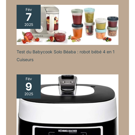
bien placés, assurant
au maximum leur
Fév
7
utilisation
2025
Test du Babycook Solo Béaba : robot bébé 4 en 1
Cuiseurs
Fév
9
2025