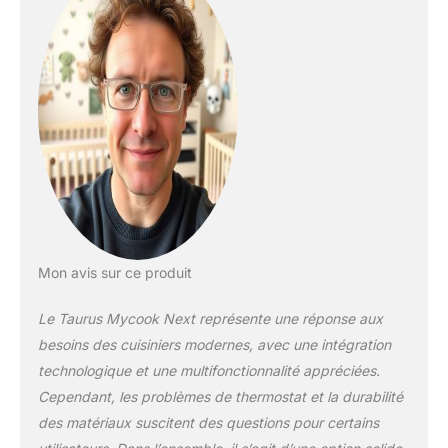
fonctions spécifiques
telles que : fonction
Yaourtière, fonction
Pulse, Auto-
nettoyage, fonction
papillon, fonction
Garder au chaud et la
fonction DIY, un
bouton
supplémentaire pour
régler votre propre
fonction et y accéder
en un seul clic
Mon avis sur ce produit
Comprend un
récepteur. Robot de
Le Taurus Mycook Next représente une réponse aux
cuisine avec livre de
besoins des cuisiniers modernes, avec une intégration
recettes de 200
recettes avec
technologique et une multifonctionnalité appréciées.
entrées, premières,
Cependant, les problèmes de thermostat et la durabilité
secondes et
des matériaux suscitent des questions pour certains
desserts. Réalisez