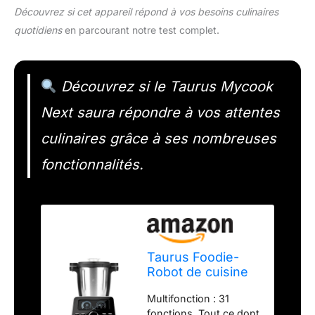
Découvrez si cet appareil répond à vos besoins culinaires
quotidiens
en parcourant notre test complet.
Découvrez si le Taurus Mycook
Next saura répondre à vos attentes
culinaires grâce à ses nombreuses
fonctionnalités.
Taurus Foodie-
Robot de cuisine
multifonction
Multifonction : 31
Recettes incluses,
fonctions. Tout ce dont