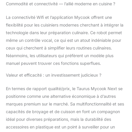
accéder en un seul clic
Commodité et connectivité — l’allié moderne en cuisine ?
Comprend un
récepteur. Robot de
La connectivité Wifi et l’application Mycook offrent une
cuisine avec livre de
flexibilité pour les cuisiniers modernes cherchant à intégrer la
recettes de 200
technologie dans leur préparation culinaire. Ce robot permet
recettes avec entrées,
même un contrôle vocal, ce qui est un atout indéniable pour
premières, secondes et
desserts. Réalisez vos
ceux qui cherchent à simplifier leurs routines culinaires.
propres recettes,
Néanmoins, les utilisateurs qui préfèrent un modèle plus
laissez-vous inspirer
manuel peuvent trouver ces fonctions superflues.
par les recettes de
Foodie ou tout
Valeur et efficacité : un investissement judicieux ?
simplement, copiez-
les. Vous surprendrez
En termes de rapport qualité/prix, le Taurus Mycook Next se
votre palais Numérique
positionne comme une alternative économique à d’autres
et polyvalent. Cuisine
et élabore une
marques premium sur le marché. Sa multifonctionnalité et ses
multitude de processus
capacités de broyage et de cuisson en font un compagnon
culinaires grâce à son
idéal pour diverses préparations, mais la durabilité des
écran LCD numérique.
accessoires en plastique est un point à surveiller pour un
Il dispose de 12