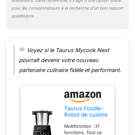
utilisateurs. Dans l’ensemble, il s’agit d’une option solide
vos propres recettes,
laissez-vous inspirer
pour les consommateurs à la recherche d’un bon rapport
par les recettes de
qualité/prix.
Foodie ou tout
simplement, copiez-
les. Vous
surprendrez votre
palais Numérique et
Voyez si le Taurus Mycook Next
polyvalent. Cuisine et
élabore une multitude
pourrait devenir votre nouveau
de processus
partenaire culinaire fidèle et performant.
culinaires grâce à son
écran LCD
numérique. Il dispose
de 12 vitesses,
température réglable
de 30 °C à 120 °C,
Taurus Foodie-
temps de cuisson
Robot de cuisine
jusqu'à 90 minutes et
multifonction
avec avertissement
Multifonction : 31
Recettes
de fin de fonction.
fonctions. Tout ce
incluses, 31
Très facile à utiliser et