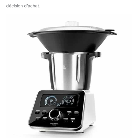
décision d’achat.
Comprend des
ventouses sur la base
pour une stabilité
supplémentaire, un
arrêt automatique de
sécurité et un système
de protection. Le robot
de cuisine ne s'active
que lorsque le bol et les
accessoires sont bien
placés, assurant au
maximum leur
utilisation