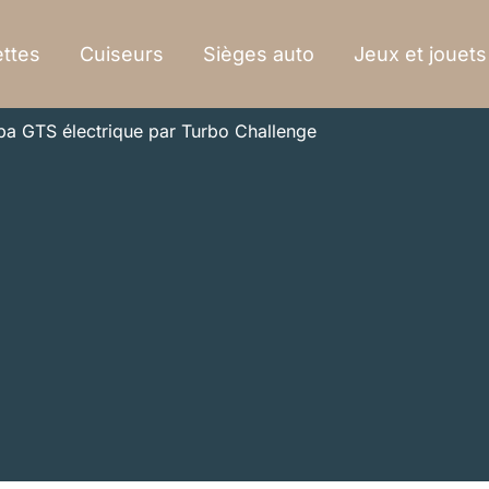
ttes
Cuiseurs
Sièges auto
Jeux et jouets
pa GTS électrique par Turbo Challenge