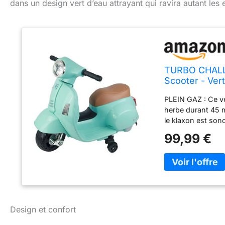
dans un design vert d’eau attrayant qui ravira autant les 
TURBO CHALLEN
Scooter - Ver
PLEIN GAZ : Ce vé
herbe durant 45 mi
le klaxon est son
d'une batterie de
99,99 €
restant stable et 
DEDANS COMME DEH
assurer une durab
autonomie de 45 m
CADEAU : Ce joue
conduite, c'est a
développer leur de
Design et confort
CHAPEAUX DE ROUE