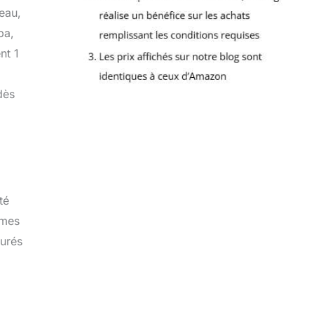
eau,
pa,
nt 1
dès
té
rmes
surés