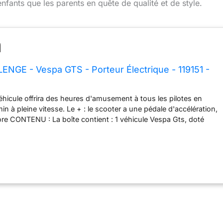
enfants que les parents en quête de qualité et de style.
GE - Vespa GTS - Porteur Électrique - 119151 -
t
hicule offrira des heures d'amusement à tous les pilotes en
n à pleine vitesse. Le + : le scooter a une pédale d'accélération,
ore CONTENU : La boîte contient : 1 véhicule Vespa Gts, doté
 30W qui lui permet de rouler à une vitesse de 2 km/h, tout en
contrôlable. Il est equipé d'1 batterie 6V et chargeur USB inclus.
ORS : Notre véhicule est fabriqué avec du Plastique pour
ilité maximale. Le temps de charge est de 8h pour une
in. Il est utilisable en intérieur ou en exterieur UN SUPERBE
t amusant est idéal pour les jeunes amateurs ou amatrices de
ussi un outil d'apprentissage pour les enfants qui pourront
xtérité et leur coordination sans utilisation d'écran. SUR LES
S : Vitesse, aventures et sensations fortes, c'est ce que les