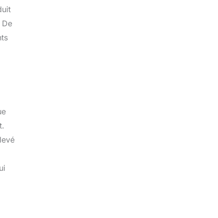
uit
. De
nts
ue
t.
levé
ui