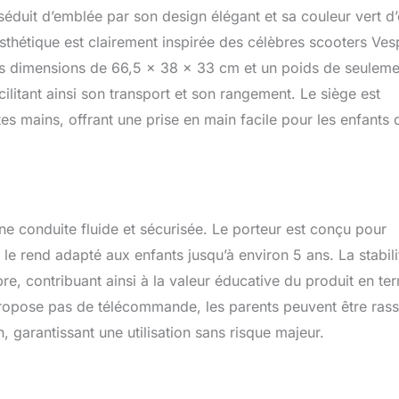
es radiocommandés développés par Turbo Challenge offrent
uit d’emblée par son design élégant et sa couleur vert d’
’esthétique est clairement inspirée des célèbres scooters Ves
des dimensions de 66,5 x 38 x 33 cm et un poids de seuleme
ilitant ainsi son transport et son rangement. Le siège est
es mains, offrant une prise en main facile pour les enfants 
ne conduite fluide et sécurisée. Le porteur est conçu pour
 rend adapté aux enfants jusqu’à environ 5 ans. La stabili
ibre, contribuant ainsi à la valeur éducative du produit en te
propose pas de télécommande, les parents peuvent être ras
gin, garantissant une utilisation sans risque majeur.