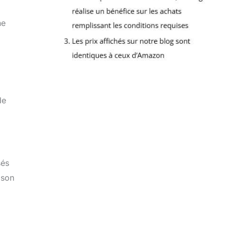
ne
de
sés
 son