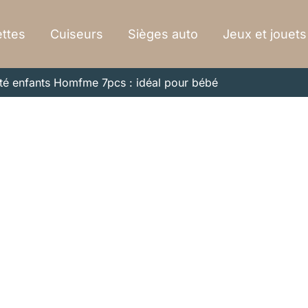
ttes
Cuiseurs
Sièges auto
Jeux et jouets
ité enfants Homfme 7pcs : idéal pour bébé