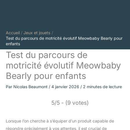
Accueil
Jeux et jouets
Test du parcours de motricité évolutif Meowbaby Bearly pour
enfants
Test du parcours de
motricité évolutif Meowbaby
Bearly pour enfants
Par
Nicolas Beaumont
/
4 janvier 2026
/
2 minutes de lecture
5/5 - (9 votes)
Lorsque l’on cherche à s’équiper d’un produit capable de
répondre précisément à vos attentes, il est crucial de