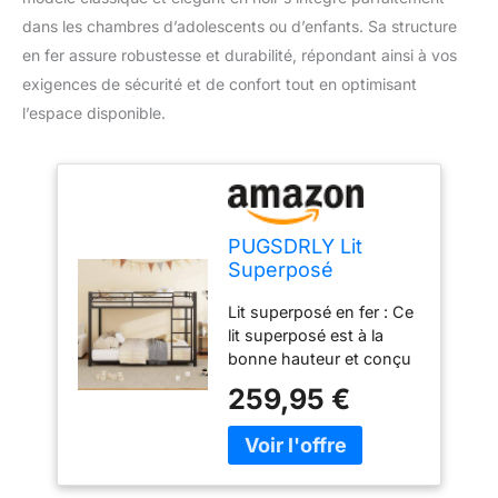
dans les chambres d’adolescents ou d’enfants. Sa structure
en fer assure robustesse et durabilité, répondant ainsi à vos
exigences de sécurité et de confort tout en optimisant
l’espace disponible.
PUGSDRLY Lit
Superposé
140x200cm 2
Lit superposé en fer : Ce
Places,Lit
lit superposé est à la
Superposé Enfant
bonne hauteur et conçu
pour les enfants. Avec
259,95 €
des dimensions totales
de 144,5x203x140cm, le
lit inférieur est à une
certaine hauteur du sol,