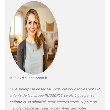
inférieur. Construction
robuste : ce lit superposé
est fabriqué à partir d'un
cadre en fer solide pour
garantir la stabilité et la
durabilité, et les lits
supérieur et inférieur
peuvent chacun
supporter jusqu'à 120
kg. Sécurité : Le lit
superposé supérieur est
équipé de barrières de
sécurité d'une hauteur
de 26 cm et d'un
sommier à lattes
Mon avis sur ce produit
composé de 23 lattes en
fer, ce qui garantit la
Le lit superposé en fer 140×200 cm pour adolescents et
sécurité des enfants
lorsqu'ils dorment sur le
enfants de la marque PUGSDRLY se distingue par sa
lit supérieur. Gain de
solidité
et sa
sécurité
, deux critères cruciaux pour un
place : en tant que lit
meuble destiné aux plus jeunes. Avec des notes
superposé, ce lit en