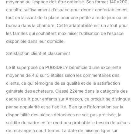
moyenne où l’espace doit être optimisé. Son format 140×200
aspects modernes, noir
et blanc, qui sont à la
cm offre suffisamment d’espace pour dormir confortablement
fois simples et
tout en laissant de la place pour une petite aire de jeux ou un
sophistiqués, et peuvent
bureau dans la chambre. Cette adaptabilité est un atout pour
être facilement intégrés
les familles qui souhaitent maximiser l’utilisation de l’espace
dans différents styles de
décoration intérieure
disponible dans leur domicile.
pour améliorer
l'esthétique générale de
Satisfaction client et classement
la pièce.
Le lit superposé de PUGSDRLY bénéficie d’une excellente
moyenne de 4,6 sur 5 étoiles selon les commentaires des
clients, ce qui témoigne de sa qualité et de la satisfaction
générale des acheteurs. Classé 22ème dans la catégorie des
cadres de lit pour enfants sur Amazon, ce produit se distingue
par sa popularité et sa fiabilité. Bien que l’information sur la
disponibilité des pièces détachées ne soit pas précisée, la
solidité du cadre en fer rend peu probable le besoin de pièces
de rechange à court terme. La date de mise en ligne sur