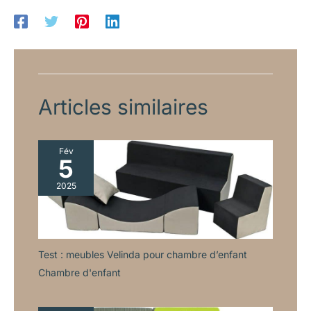
lit mezzanine possède des garde-corps extra hauts,
dépassant les normes, pour prévenir les chutes. Bords
arrondis sans bavure, pour un sommeil sûr et paisible, pour
enfants comme adultes. 【Éclairage LED intégré】Ce lit
mezzanine est équipé d’une bande LED réglable, lumière
douce et couleur variable. Idéal pour lire ou travailler. Créez
l’ambiance parfaite en un clic, même la nuit.
Articles similaires
Fév
5
2025
Test : meubles Velinda pour chambre d’enfant
Chambre d'enfant