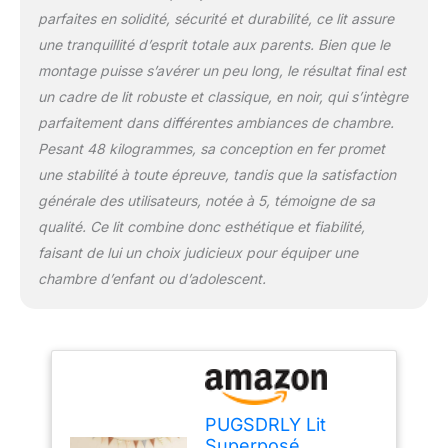
parfaites en solidité, sécurité et durabilité, ce lit assure
métal a une forme carrée
et une construction
une tranquillité d’esprit totale aux parents. Bien que le
robuste. Il peut accueillir
montage puisse s’avérer un peu long, le résultat final est
2 à 4 utilisateurs en
un cadre de lit robuste et classique, en noir, qui s’intègre
même temps, de sorte
parfaitement dans différentes ambiances de chambre.
que les frères et sœurs
et les amis en visite
Pesant 48 kilogrammes, sa conception en fer promet
disposent de beaucoup
une stabilité à toute épreuve, tandis que la satisfaction
d'espace de couchage,
générale des utilisateurs, notée à 5, témoigne de sa
ce qui le rend
qualité. Ce lit combine donc esthétique et fiabilité,
particulièrement adapté
aux familles nombreuses
faisant de lui un choix judicieux pour équiper une
qui ont besoin
chambre d’enfant ou d’adolescent.
d'économiser de
l'espace ou aux familles
avec des visiteurs
fréquents. Aspect
élégant : Le cadre de lit
est disponible en deux
aspects modernes, noir
PUGSDRLY Lit
et blanc, qui sont à la
Superposé