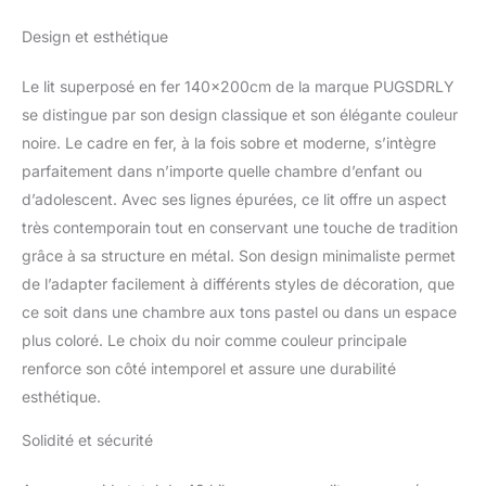
ce qui améliore la
respirabilité du lit
Design et esthétique
inférieur. Construction
robuste : ce lit superposé
Le lit superposé en fer 140x200cm de la marque PUGSDRLY
est fabriqué à partir d'un
cadre en fer solide pour
se distingue par son design classique et son élégante couleur
garantir la stabilité et la
noire. Le cadre en fer, à la fois sobre et moderne, s’intègre
durabilité, et les lits
parfaitement dans n’importe quelle chambre d’enfant ou
supérieur et inférieur
d’adolescent. Avec ses lignes épurées, ce lit offre un aspect
peuvent chacun
très contemporain tout en conservant une touche de tradition
supporter jusqu'à 120
kg. Sécurité : Le lit
grâce à sa structure en métal. Son design minimaliste permet
superposé supérieur est
de l’adapter facilement à différents styles de décoration, que
équipé de barrières de
ce soit dans une chambre aux tons pastel ou dans un espace
sécurité d'une hauteur
plus coloré. Le choix du noir comme couleur principale
de 26 cm et d'un
sommier à lattes
renforce son côté intemporel et assure une durabilité
composé de 23 lattes en
esthétique.
fer, ce qui garantit la
sécurité des enfants
Solidité et sécurité
lorsqu'ils dorment sur le
lit supérieur. Gain de