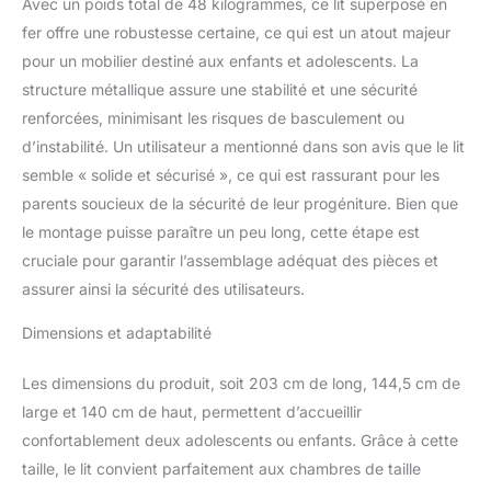
Avec un poids total de 48 kilogrammes, ce lit superposé en
place : en tant que lit
fer offre une robustesse certaine, ce qui est un atout majeur
superposé, ce lit en
pour un mobilier destiné aux enfants et adolescents. La
métal a une forme carrée
et une construction
structure métallique assure une stabilité et une sécurité
robuste. Il peut accueillir
renforcées, minimisant les risques de basculement ou
2 à 4 utilisateurs en
d’instabilité. Un utilisateur a mentionné dans son avis que le lit
même temps, de sorte
semble « solide et sécurisé », ce qui est rassurant pour les
que les frères et sœurs
et les amis en visite
parents soucieux de la sécurité de leur progéniture. Bien que
disposent de beaucoup
le montage puisse paraître un peu long, cette étape est
d'espace de couchage,
cruciale pour garantir l’assemblage adéquat des pièces et
ce qui le rend
assurer ainsi la sécurité des utilisateurs.
particulièrement adapté
aux familles nombreuses
Dimensions et adaptabilité
qui ont besoin
d'économiser de
Les dimensions du produit, soit 203 cm de long, 144,5 cm de
l'espace ou aux familles
avec des visiteurs
large et 140 cm de haut, permettent d’accueillir
fréquents. Aspect
confortablement deux adolescents ou enfants. Grâce à cette
élégant : Le cadre de lit
taille, le lit convient parfaitement aux chambres de taille
est disponible en deux