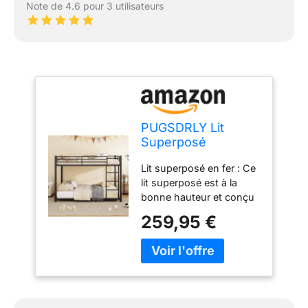
Note de 4.6 pour 3 utilisateurs
PUGSDRLY Lit
Superposé
140x200cm 2
Lit superposé en fer : Ce
Places,Lit
lit superposé est à la
Superposé Enfant
bonne hauteur et conçu
pour les enfants. Avec
259,95 €
des dimensions totales
de 144,5x203x140cm, le
lit inférieur est à une
certaine hauteur du sol,
ce qui améliore la
respirabilité du lit