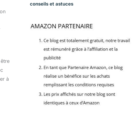
conseils et astuces
son
r
 être
ec
er à