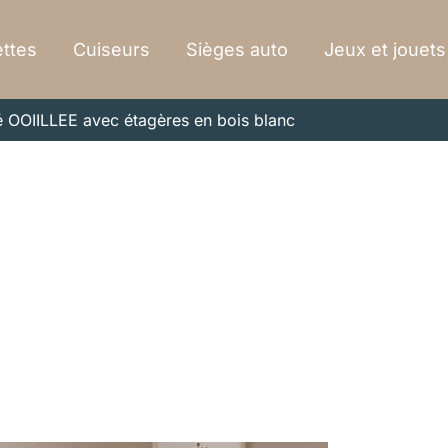
ttes
Cuiseurs
Sièges auto
Jeux et jouets
sé OOIILLEE avec étagères en bois blanc