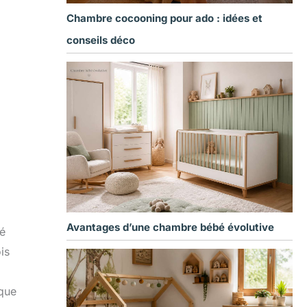
Chambre cocooning pour ado : idées et
conseils déco
Avantages d’une chambre bébé évolutive
té
is
ique