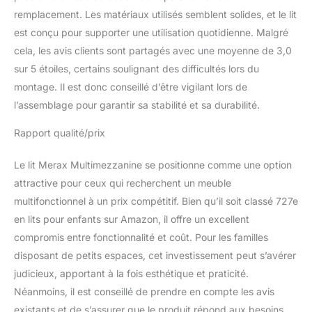
et la sortie des enfants.
remplacement. Les matériaux utilisés semblent solides, et le lit
Ce produit comprend
est conçu pour supporter une utilisation quotidienne. Malgré
des escaliers de
rangement, des bureaux
cela, les avis clients sont partagés avec une moyenne de 3,0
et des armoires qui
sur 5 étoiles, certains soulignant des difficultés lors du
peuvent non seulement
montage. Il est donc conseillé d’être vigilant lors de
être utilisés pour dormir,
l’assemblage pour garantir sa stabilité et sa durabilité.
mais également avoir des
fonctions de
Rapport qualité/prix
divertissement et de
stockage REMARQUE :
Le lit Merax Multimezzanine se positionne comme une option
Ce produit contient 5
paquets. Il se peut que 5
attractive pour ceux qui recherchent un meuble
colis n'arrivent pas en
multifonctionnel à un prix compétitif. Bien qu’il soit classé 727e
même temps. Veuillez
en lits pour enfants sur Amazon, il offre un excellent
attendre que tous les
compromis entre fonctionnalité et coût. Pour les familles
colis soient arrivés avant
de commencer
disposant de petits espaces, cet investissement peut s’avérer
l'assemblage
judicieux, apportant à la fois esthétique et praticité.
Néanmoins, il est conseillé de prendre en compte les avis
existants et de s’assurer que le produit répond aux besoins