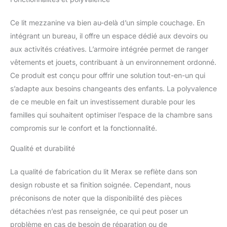
mieux se concentrer sur
ses études Bois massif :
Ce lit mezzanine va bien au-delà d’un simple couchage. En
fabriqué en bois massif, il
intégrant un bureau, il offre un espace dédié aux devoirs ou
est robuste et durable,
aux activités créatives. L’armoire intégrée permet de ranger
avec une forte capacité
de charge et une stabilité
vêtements et jouets, contribuant à un environnement ordonné.
fortes, et la conception
Ce produit est conçu pour offrir une solution tout-en-un qui
de la clôture garantit la
s’adapte aux besoins changeants des enfants. La polyvalence
sécurité de votre enfant
de ce meuble en fait un investissement durable pour les
et peut être utilisé
pendant une longue
familles qui souhaitent optimiser l’espace de la chambre sans
période, un choix
compromis sur le confort et la fonctionnalité.
respectueux de
l'environnement et sain
Qualité et durabilité
CONCEPTION
MULTIFONCTIONNELLE:
La qualité de fabrication du lit Merax se reflète dans son
La position des escaliers
design robuste et sa finition soignée. Cependant, nous
peut être inversée à
préconisons de noter que la disponibilité des pièces
gauche et à droite, et la
structure d'ouverture de
détachées n’est pas renseignée, ce qui peut poser un
la clôture facilite l'entrée
problème en cas de besoin de réparation ou de