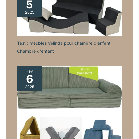
5
et autres articles d'apprentissage ; une vaste zone de bureau
permet à l'enfant d'étudier confortablement et avec plaisir.
2025
Test : meubles Velinda pour chambre d’enfant
Chambre d'enfant
Fév
6
2025