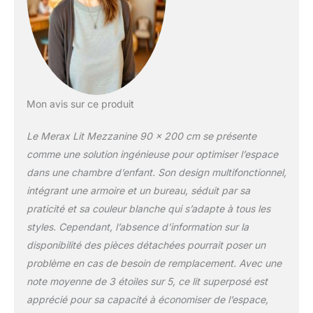
offre à votre enfant son
propre espace
d'apprentissage. Cela
favorise les habitudes
d'apprentissage et
l'autodiscipline de votre
enfant et lui permet de
Mon avis sur ce produit
mieux se concentrer sur
ses études Bois massif :
Le Merax Lit Mezzanine 90 x 200 cm se présente
fabriqué en bois massif, il
comme une solution ingénieuse pour optimiser l’espace
est robuste et durable,
dans une chambre d’enfant. Son design multifonctionnel,
avec une forte capacité
intégrant une armoire et un bureau, séduit par sa
de charge et une stabilité
fortes, et la conception
praticité et sa couleur blanche qui s’adapte à tous les
de la clôture garantit la
styles. Cependant, l’absence d’information sur la
sécurité de votre enfant
disponibilité des pièces détachées pourrait poser un
et peut être utilisé
problème en cas de besoin de remplacement. Avec une
pendant une longue
période, un choix
note moyenne de 3 étoiles sur 5, ce lit superposé est
respectueux de
apprécié pour sa capacité à économiser de l’espace,
l'environnement et sain