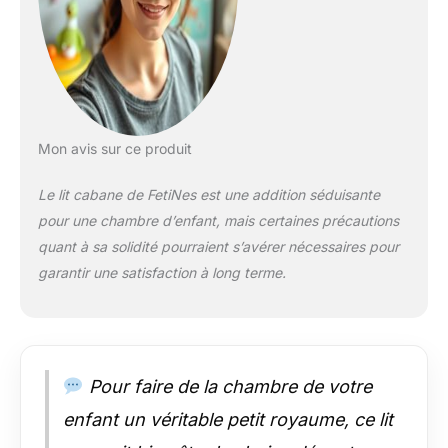
d'espace pour
dormir, jouer et lire
des histoires. Assez
grand pour qu'un
adulte accompagne
l'enfant à
l'endormissement,
Mon avis sur ce produit
idéal pour les
moments de câlins
Le lit cabane de FetiNes est une addition séduisante
partagés. Dimensions
pour une chambre d’enfant, mais certaines précautions
(extérieures, environ)
L x P x H : 97 x 197 x
quant à sa solidité pourraient s’avérer nécessaires pour
147 cm [Durable et
garantir une satisfaction à long terme.
polyvalent] La
généreuse surface de
couchage rend le lit
particulièrement
durable, offrant
Pour faire de la chambre de votre
suffisamment
d'espace même à
enfant un véritable petit royaume, ce lit
l'adolescence. La