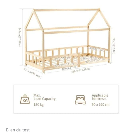
à lattes inclus assure
un confort optimal et
une installation facile
[Intemporellement
beau] Le design
minimaliste et classique
s'intègre
harmonieusement
dans chaque chambre
d'enfant, devenant
ainsi un point de mire
élégant. La simplicité
élégante convient à
toute décoration
intérieure
Bilan du test