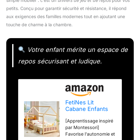
simple mobilier : c’est un
univers de jeu et de repos
pour vos
petits. Conçu pour garantir sécurité et résistance, il répond
aux exigences des familles modernes tout en ajoutant une
touche de charme à la chambre.
Votre enfant mérite un espace de
repos sécurisant et ludique.
FetiNes Lit
Cabane Enfants
90x190 cm Avec
[Apprentissage inspiré
Protection Contre
par Montessori]
Les Chutes &
Favorise l'autonomie et
Sommier