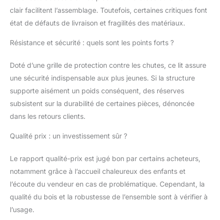
câlins partagés.
clair facilitent l’assemblage. Toutefois, certaines critiques font
Dimensions
état de défauts de livraison et fragilités des matériaux.
(extérieures, environ) L
x P x H : 97 x 197 x 147
Résistance et sécurité : quels sont les points forts ?
cm [Durable et
polyvalent] La
Doté d’une grille de protection contre les chutes, ce lit assure
généreuse surface de
une sécurité indispensable aux plus jeunes. Si la structure
couchage rend le lit
particulièrement
supporte aisément un poids conséquent, des réserves
durable, offrant
subsistent sur la durabilité de certaines pièces, dénoncée
suffisamment d'espace
dans les retours clients.
même à l'adolescence.
La fabrication de haute
Qualité prix : un investissement sûr ?
qualité garantit une
longue durée de vie [La
Le rapport qualité-prix est jugé bon par certains acheteurs,
sécurité avant tout] Le
notamment grâce à l’accueil chaleureux des enfants et
bois de pin robuste et
la protection anti-chute
l’écoute du vendeur en cas de problématique. Cependant, la
complète offrent une
qualité du bois et la robustesse de l’ensemble sont à vérifier à
sécurité et une stabilité
l’usage.
maximales. Le sommier