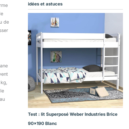
idées et astuces
orme
de
eu de
sser
bane
vent
 kg,
le
 au
Test : lit Superposé Weber Industries Brice
90×190 Blanc