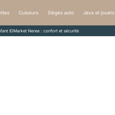
ttes
Cuiseurs
Sièges auto
Jeux et jouets
nfant IDMarket Neree : confort et sécurité