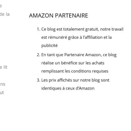
e
de la
 lit
ons
ut