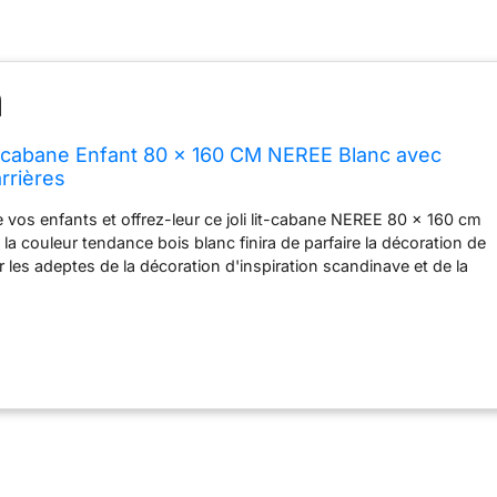
t cabane Enfant 80 x 160 CM NEREE Blanc avec
rrières
e vos enfants et offrez-leur ce joli lit-cabane NEREE 80 x 160 cm
à la couleur tendance bois blanc finira de parfaire la décoration de
 les adeptes de la décoration d'inspiration scandinave et de la
ri' ! Sécurisant, c'est un espace de détente et de jeux idéal
rêver Robuste avec son cadre en pin et ses lattes en contreplaqué
mier