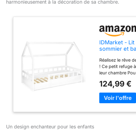
harmonieusement à la décoration de sa chambre.
IDMarket - Li
sommier et ba
Réalisez le rêve d
! Ce petit refuge 
leur chambre Pour
méthode 'Montesso
124,99 €
pour jouer, lire, 
- Livré avec som
Un design enchanteur pour les enfants