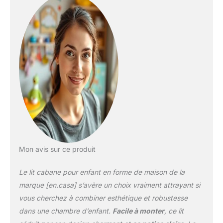
efficacement contre les
chutes nocturnes. Un
design polyvalent et
tendance : avec ses
lignes épurées et son
style intemporel, ce lit
s’intègre
harmonieusement dans
toutes les chambres
d’enfants, qu’elles soient
douces, modernes ou
ludiques. Montage
simple : la structure bien
pensée et les
Mon avis sur ce produit
instructions claires
permettent une
Le lit cabane pour enfant en forme de maison de la
installation rapide, sans
difficulté particulière.
marque [en.casa] s’avère un choix vraiment attrayant si
Matériaux durables et
vous cherchez à combiner esthétique et robustesse
entretien facile : fabriqué
dans une chambre d’enfant.
Facile à monter
, ce lit
en bois de pin robuste