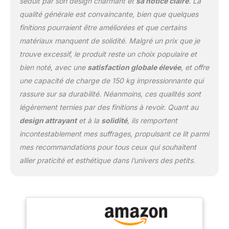
séduit par son design charmant et
sa notice claire
. La
avec un sommier en
contreplaqué, ce lit
qualité générale est convaincante, bien que quelques
assure stabilité et
finitions pourraient être améliorées et que certains
longévité.
matériaux manquent de solidité. Malgré un prix que je
trouve excessif, le produit reste un choix populaire et
bien noté, avec une
satisfaction globale élevée
, et offre
une capacité de charge de 150 kg impressionnante qui
rassure sur sa durabilité. Néanmoins, ces qualités sont
légèrement ternies par des finitions à revoir. Quant au
design attrayant
et à la
solidité
, ils remportent
incontestablement mes suffrages, propulsant ce lit parmi
mes recommandations pour tous ceux qui souhaitent
allier praticité et esthétique dans l’univers des petits.