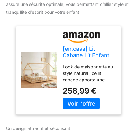
assure une sécurité optimale, vous permettant d’allier style et
tranquillité d’esprit pour votre enfant.
[en.casa] Lit
Cabane Lit Enfant
en Forme de
Look de maisonnette au
Maison avec
style naturel : ce lit
Sommier à Lattes
cabane apporte une
avec Grille de
touche chaleureuse et
Protection
258,99 €
magique à la chambre,
Confortable
favorisant l’imagination
Capacité de Charge
des plus petits. Bordure
150 kg Bois de Pin
fonctionnelle et
Contreplaqué 140 x
sécurisante : en plus de
200 cm Naturel
son aspect décoratif, la
Un design attractif et sécurisant
clôture protège