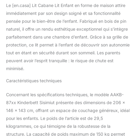
efficacement contre les
Le [en.casa] Lit Cabane Lit Enfant en forme de maison attire
chutes nocturnes. Un
design polyvalent et
immédiatement par son design soigné et sa fonctionnalité
tendance : avec ses
pensée pour le bien-être de l’enfant. Fabriqué en bois de pin
lignes épurées et son
naturel, il offre un rendu esthétique exceptionnel qui s’intègre
style intemporel, ce lit
parfaitement dans une chambre d’enfant. Grâce à sa grille de
s’intègre
protection, ce lit permet à l’enfant de découvrir son autonomie
harmonieusement dans
toutes les chambres
tout en étant en sécurité durant son sommeil. Les parents
d’enfants, qu’elles soient
peuvent avoir l’esprit tranquille : le risque de chute est
douces, modernes ou
minimisé.
ludiques. Montage
simple : la structure bien
Caractéristiques techniques
pensée et les
instructions claires
Concernant les spécifications techniques, le modèle AAKB-
permettent une
installation rapide, sans
87xx Kinderbett Sisimiut présente des dimensions de 206 x
difficulté particulière.
146 x 143 cm, offrant un espace de couchage généreux, idéal
Matériaux durables et
pour les enfants. Le poids de l’article est de 29,5
entretien facile : fabriqué
kilogrammes, ce qui témoigne de la robustesse de la
en bois de pin robuste
structure. La capacité de poids maximum de 150 kg permet
avec un sommier en