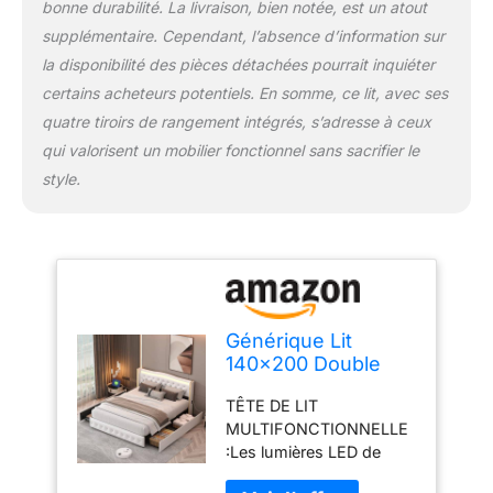
bonne durabilité. La livraison, bien notée, est un atout
astucieusement un
design élégant avec un
supplémentaire. Cependant, l’absence d’information sur
maximum de confort.
la disponibilité des pièces détachées pourrait inquiéter
Les boutons décoratifs
certains acheteurs potentiels. En somme, ce lit, avec ses
rembourrés donnent à la
quatre tiroirs de rangement intégrés, s’adresse à ceux
tête de lit un look
moderne. Fabriqué
qui valorisent un mobilier fonctionnel sans sacrifier le
principalement en fer, le
style.
cadre de lit est robuste et
durable, avec une
capacité de charge allant
jusqu'à 600 livres, et des
pieds de support
supplémentaires sur la
colonne centrale
Générique Lit
assurent une stabilité
140x200 Double
fiable du lit TISSU DE
avec Sommier, 4
HAUTE QUALITÉ ET
TÊTE DE LIT
Tiroirs de
AGRÉABLE AU
MULTIFONCTIONNELLE
Rangement,
TOUCHER:La tête et le
:Les lumières LED de
Recharge USB,
pied de lit sont ornés de
chevet ajoutent un style
Lattes en Bois, Tête