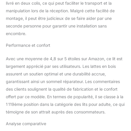
livré en deux colis, ce qui peut faciliter le transport et la
cadre de lit est robuste et
durable, avec une
manipulation lors de la réception. Malgré cette facilité de
capacité de charge allant
montage, il peut être judicieux de se faire aider par une
jusqu'à 600 livres, et des
seconde personne pour garantir une installation sans
pieds de support
encombre.
supplémentaires sur la
colonne centrale
Performance et confort
assurent une stabilité
fiable du lit TISSU DE
Avec une moyenne de 4,8 sur 5 étoiles sur Amazon, ce lit est
HAUTE QUALITÉ ET
AGRÉABLE AU
largement apprécié par ses utilisateurs. Les lattes en bois
TOUCHER:La tête et le
assurent un soutien optimal et une durabilité accrue,
pied de lit sont ornés de
garantissant ainsi un sommeil réparateur. Les commentaires
strass brillants et de
des clients soulignent la qualité de fabrication et le confort
lignes dorées plaquées,
alliant style
offert par ce modèle. En termes de popularité, il se classe à la
contemporain et
1 119ème position dans la catégorie des lits pour adulte, ce qui
élégance. Ce design
témoigne de son attrait auprès des consommateurs.
raffiné rehausse
instantanément le
Analyse comparative
charme de votre