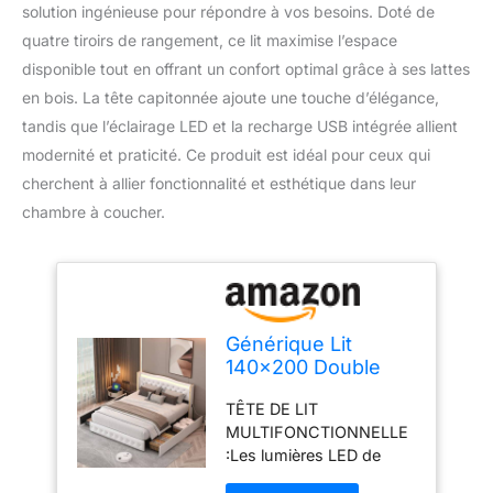
solution ingénieuse pour répondre à vos besoins. Doté de
quatre tiroirs de rangement, ce lit maximise l’espace
disponible tout en offrant un confort optimal grâce à ses lattes
en bois. La tête capitonnée ajoute une touche d’élégance,
tandis que l’éclairage LED et la recharge USB intégrée allient
modernité et praticité. Ce produit est idéal pour ceux qui
cherchent à allier fonctionnalité et esthétique dans leur
chambre à coucher.
Générique Lit
140x200 Double
avec Sommier, 4
TÊTE DE LIT
Tiroirs de
MULTIFONCTIONNELLE
Rangement,
:Les lumières LED de
Recharge USB,
chevet ajoutent un style
Lattes en Bois, Tête