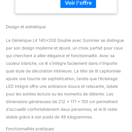
moderne à votre
Capitonnée,
chambre, et avec la
Éclairage LED -
télécommande, vous
Blanc (Blanc,
pouvez changer
140x200 cm)
Design et esthétique
différentes couleurs et
luminosité pour une
heure de coucher
Le Générique Lit 140×200 Double avec Sommier se distingue
confortable. L'une des
par son design moderne et épuré, un choix parfait pour ceux
caractéristiques les plus
qui cherchent à allier élégance et fonctionnalité. Avec sa
utiles sont les prises USB
couleur blanche, ce lit s’intègre facilement dans n’importe
et Type-C des deux
côtés de la tête de lit,
quel style de décoration intérieure. La tête de lit capitonnée
vous permettant de
ajoute une touche de sophistication, tandis que l’éclairage
recharger votre
LED intégré offre une ambiance douce et relaxante, idéale
téléphone et votre
pour les soirées lecture ou les moments de détente. Les
tablette tout en étant
allongé dans votre lit
dimensions généreuses de 212 x 171 x 105 cm permettent
RANGEMENT FLEXIBLE
d’accueillir confortablement deux personnes, et le lit reste
ET SPACIEUX : Le lit led
stable grâce à son poids de 49 kilogrammes.
est équipé de 4 tiroirs de
grande capacité. Les
Fonctionnalités pratiques