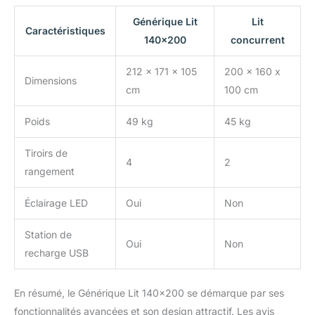
chambre
INFORMATIONS SUR
Générique Lit
Lit
Caractéristiques
L'EMBALLAGE : Pour
140×200
concurrent
réduire le risque de
dommages, ce cadre de
212 x 171 x 105
200 x 160 x
lit sera expédié en 2
Dimensions
cm
100 cm
boîtes et peut arriver à
des dates différentes. Si
Poids
49 kg
45 kg
les deux colis arrivent
mais qu'il manque des
Tiroirs de
pièces, veuillez contacter
4
2
le service client. Lorsque
rangement
vous déplacez le lit,
soulevez-le au lieu de le
Éclairage LED
Oui
Non
traîner sur le sol
Station de
Oui
Non
recharge USB
En résumé, le Générique Lit 140×200 se démarque par ses
fonctionnalités avancées et son design attractif. Les avis