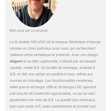
téléphone et votre
tablette tout en étant
allongé dans votre lit
RANGEMENT FLEXIBLE
ET SPACIEUX : Le lit led
est équipé de 4 tiroirs de
Mon avis sur ce produit
grande capacité. Les
deux côtés du lit sont
Le lit double 140×200 de la marque Générique s’impose
équipés de boucles de
comme un choix judicieux pour ceux qui recherchent
tiroir qui permettent de
l’alliance entre esthétique et praticité. Avec son design
fixer fermement le tiroir
élégant
et sa tête capitonnée, il séduit par sa beauté
au lit lorsque le tiroir n’est
pas utilisé, afin que votre
visuelle, notée 5/5. Sa facilité de montage, évaluée à
chambre soit bien
4/5, en fait une option accessible à tous, même aux
rangée. Les boîtes de
novices en bricolage. Les fonctionnalités modernes,
rangement sont faciles à
telles que la recharge USB et l’éclairage LED, ajoutent
dérouler et à rentrer
grâce aux roues sur le
une touche de modernité appréciable, ce qui lui vaut
fond LA PRATICITÉ
également une note de 5/5. La qualité des matériaux,
RENCONTRE LE DESIGN
bien que notée 4/5, reste satisfaisante et promet une
: ce lit allie