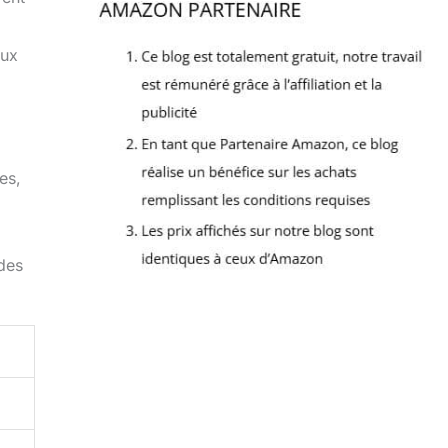
eux
es,
des