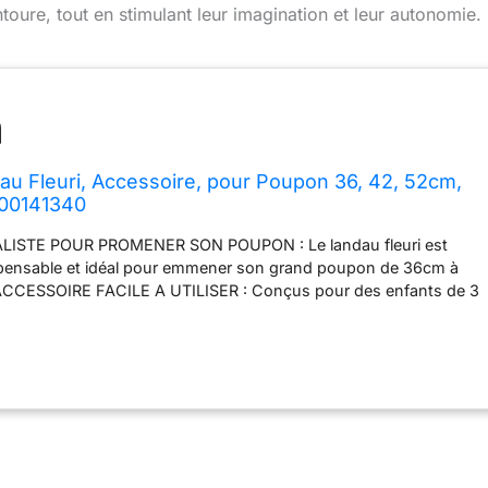
oure, tout en stimulant leur imagination et leur autonomie.
dau Fleuri, Accessoire, pour Poupon 36, 42, 52cm,
000141340
ISTE POUR PROMENER SON POUPON : Le landau fleuri est
ispensable et idéal pour emmener son grand poupon de 36cm à
ACCESSOIRE FACILE A UTILISER : Conçus pour des enfants de 3
 facilement et rapidement pliable. La capote peut être rabattue et
 grâce aux pressions, pour éviter à son grand poupon d'attraper
 ACCESSOIRE TRES COMPLET : le landau fleuri est également
 bandoulière afin de transporter tout le nécessaire de son grand
anier de rangement amovible pour emporter toujours plus
ARACTERISTIQUES : Convient aux poupons et poupées de 36 à
 guidon réglable : il passe d'une hauteur de 36cm à 75 cm
 de 2 boutons poussoirs. Dimensions : L70 x H70 x P40cm. Dès 3