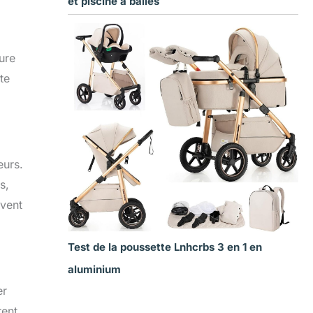
et piscine à balles
sure
te
eurs.
s,
uvent
Test de la poussette Lnhcrbs 3 en 1 en
aluminium
er
rent