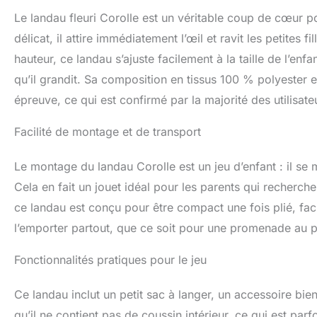
ans CREATION FRA
Le landau fleuri Corolle est un véritable coup de cœur po
Langeais, au cœur
délicat, il attire immédiatement l’œil et ravit les petites 
hauteur, ce landau s’ajuste facilement à la taille de l’enf
qu’il grandit. Sa composition en tissus 100 % polyester 
épreuve, ce qui est confirmé par la majorité des utilisateu
Facilité de montage et de transport
Le montage du landau Corolle est un jeu d’enfant : il se 
Cela en fait un jouet idéal pour les parents qui recherch
ce landau est conçu pour être compact une fois plié, faci
l’emporter partout, que ce soit pour une promenade au par
Fonctionnalités pratiques pour le jeu
Ce landau inclut un petit sac à langer, un accessoire bien
qu’il ne contient pas de coussin intérieur, ce qui est parf