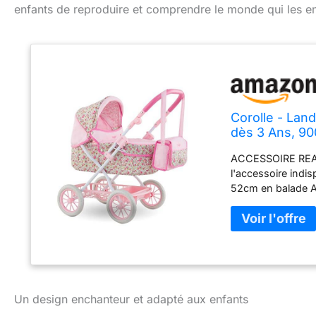
enfants de reproduire et comprendre le monde qui les ent
Corolle - Lan
dès 3 Ans, 9
ACCESSOIRE REAL
l'accessoire ind
52cm en balade 
ans, le landau est
la canopy retirée
un coup de chaud
équipé d'un sac à
poupon et d’un p
d'accessoires C
52 cm. Hauteur du
Un design enchanteur et adapté aux enfants
environ, à l'aide