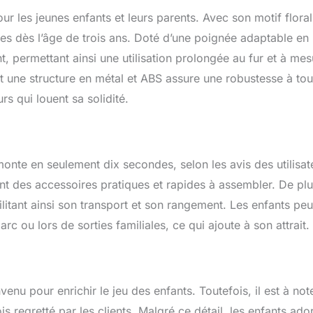
NCAISE : Un style à la française imaginé depuis 1979 à
ur les jeunes enfants et leurs parents. Avec son motif floral
 de la Touraine
filles dès l’âge de trois ans. Doté d’une poignée adaptable en
ant, permettant ainsi une utilisation prolongée au fur et à me
et une structure en métal et ABS assure une robustesse à tou
rs qui louent sa solidité.
monte en seulement dix secondes, selon les avis des utilisat
ent des accessoires pratiques et rapides à assembler. De plu
litant ainsi son transport et son rangement. Les enfants pe
c ou lors de sorties familiales, ce qui ajoute à son attrait.
venu pour enrichir le jeu des enfants. Toutefois, il est à not
ois regretté par les clients. Malgré ce détail, les enfants ado