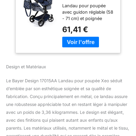
pour poupée Xeo
Landau pour poupée
avec Sac
avec guidon réglable (58
- 71 cm) et poignée
réversible Poussette
61,41 €
pour poupée convient
aux poupons jusqu'à 46
cm Facilement
transformable en
poussette canne Avec
un sac à bandoulière et
Design et Matériaux
un panier intégré Avec
des roues avant
Le Bayer Design 17015AA Landau pour poupée Xeo séduit
orientables pour
conduire facilement
d’emblée par son esthétique soignée et sa qualité de
fabrication. Conçu principalement en métal, ce landau assure
une robustesse appréciable tout en restant léger à manipuler
avec un poids de 3,36 kilogrammes. Le design est élégant,
avec des finitions qui plaisent autant aux enfants qu’aux
parents. Les matériaux utilisés, notamment le métal et le tissu,
garantissent une durabilité qui se ressent dès la première