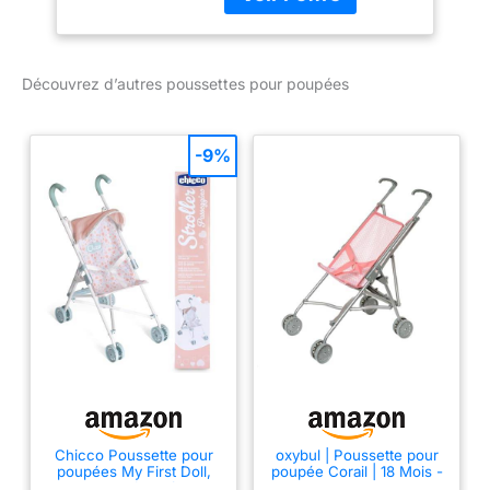
cm Facilement
transformable en
poussette canne Avec
un sac à bandoulière et
Découvrez d’autres poussettes pour poupées
un panier intégré Avec
des roues avant
orientables pour
-9%
conduire facilement
Chicco Poussette pour
oxybul | Poussette pour
poupées My First Doll,
poupée Corail | 18 Mois -
pour Les Enfants à partir
6 Ans