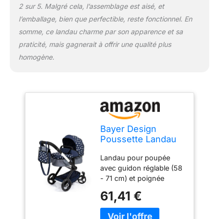
2 sur 5. Malgré cela, l’assemblage est aisé, et
l’emballage, bien que perfectible, reste fonctionnel. En
somme, ce landau charme par son apparence et sa
praticité, mais gagnerait à offrir une qualité plus
homogène.
Bayer Design
Poussette Landau
pour poupée Xeo
Landau pour poupée
avec Sac
avec guidon réglable (58
- 71 cm) et poignée
réversible Poussette
61,41 €
pour poupée convient
aux poupons jusqu'à 46