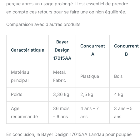
perçue après un usage prolongé. Il est essentiel de prendre
en compte ces retours pour se faire une opinion équilibrée.
Comparaison avec d’autres produits
Bayer
Concurrent
Concurrent
Caractéristique
Design
A
B
17015AA
Matériau
Metal,
Plastique
Bois
principal
Fabric
Poids
3,36 kg
2,5 kg
4 kg
Âge
36 mois
4 ans – 7
3 ans – 5
recommandé
– 6 ans
ans
ans
En conclusion, le Bayer Design 17015AA Landau pour poupée