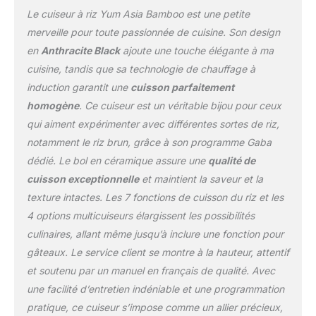
de cuisson en plusieurs
Le cuiseur à riz Yum Asia Bamboo est une petite
phases pour obtenir
merveille pour toute passionnée de cuisine. Son design
automatiquement le
en
Anthracite Black
ajoute une touche élégante à ma
meilleur goût, texture,
cuisine, tandis que sa technologie de chauffage à
nutrition et arôme.
COMPREND NOTRE BOL
induction garantit une
cuisson parfaitement
INTÉRIEUR REVÊTU EN
homogène
. Ce cuiseur est un véritable bijou pour ceux
CÉRAMIQUE JOUBU À 5
qui aiment expérimenter avec différentes sortes de riz,
COUCHES DE 3 MM
notamment le riz brun, grâce à son programme Gaba
D'ÉPAISSEUR - avec des
lignes de mesure de riz
dédié. Le bol en céramique assure une
qualité de
imprimées en soie
cuisson exceptionnelle
et maintient la saveur et la
transparente et des
texture intactes. Les 7 fonctions de cuisson du riz et les
poignées de levage
4 options multicuiseurs élargissent les possibilités
faciles pour une cuisson
plus saine. Enduit pour
culinaires, allant même jusqu’à inclure une fonction pour
une finition durable et
gâteaux. Le service client se montre à la hauteur, attentif
durable. Comprend un
et soutenu par un manuel en français de qualité. Avec
manuel d'instructions,
une facilité d’entretien indéniable et une programmation
un panier vapeur, une
tasse à mesurer, une
pratique, ce cuiseur s’impose comme un allier précieux,