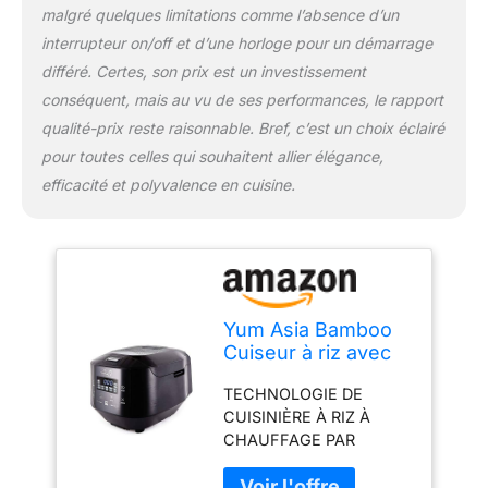
spatule à riz et une
malgré quelques limitations comme l’absence d’un
louche à soupe. OÙ LE
interrupteur on/off et d’une horloge pour un démarrage
STYLE ET LA FONCTION
différé. Certes, son prix est un investissement
SE RENCONTRENT
POUR LA PERFECTION -
conséquent, mais au vu de ses performances, le rapport
Écran LED blanc glacé
qualité-prix reste raisonnable. Bref, c’est un choix éclairé
moderne avec panneau
pour toutes celles qui souhaitent allier élégance,
de commande 'Motouch'
efficacité et polyvalence en cuisine.
de conception coréenne
dans un élégant corps
argenté métallique avec
couvercle noir et accents
de motif de diamant. UN
1ER POUR LE ROYAUME-
Yum Asia Bamboo
UNI ET L'EUROPE PAR
Cuiseur à riz avec
'YUM ASIA' LES
chauffage à
EXPERTS DU CUISEUR À
TECHNOLOGIE DE
induction (IH) et bol
RIZ - Capacité de 8
CUISINIÈRE À RIZ À
en céramique, 7
tasses de riz non cuit (1-
CHAUFFAGE PAR
fonctions de
8 personnes), 1,5 litre,
INDUCTION UMAI (IH) -
cuisson au riz, 4
220-240V, 50Hz avec
'Umai IH' (ou cerveau
fiche et câble