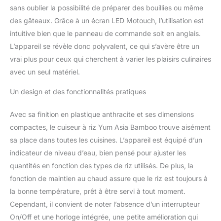
COMPREND NOTRE BOL
sans oublier la possibilité de préparer des bouillies ou même
INTÉRIEUR REVÊTU EN
des gâteaux. Grâce à un écran LED Motouch, l’utilisation est
CÉRAMIQUE JOUBU À 5
intuitive bien que le panneau de commande soit en anglais.
COUCHES DE 3 MM
D'ÉPAISSEUR - avec des
L’appareil se révèle donc polyvalent, ce qui s’avère être un
lignes de mesure de riz
vrai plus pour ceux qui cherchent à varier les plaisirs culinaires
imprimées en soie
avec un seul matériel.
transparente et des
poignées de levage
Un design et des fonctionnalités pratiques
faciles pour une cuisson
plus saine. Enduit pour
Avec sa finition en plastique anthracite et ses dimensions
une finition durable et
compactes, le cuiseur à riz Yum Asia Bamboo trouve aisément
durable. Comprend un
manuel d'instructions,
sa place dans toutes les cuisines. L’appareil est équipé d’un
un panier vapeur, une
indicateur de niveau d’eau, bien pensé pour ajuster les
tasse à mesurer, une
quantités en fonction des types de riz utilisés. De plus, la
spatule à riz et une
fonction de maintien au chaud assure que le riz est toujours à
louche à soupe. OÙ LE
STYLE ET LA FONCTION
la bonne température, prêt à être servi à tout moment.
SE RENCONTRENT
Cependant, il convient de noter l’absence d’un interrupteur
POUR LA PERFECTION -
On/Off et une horloge intégrée, une petite amélioration qui