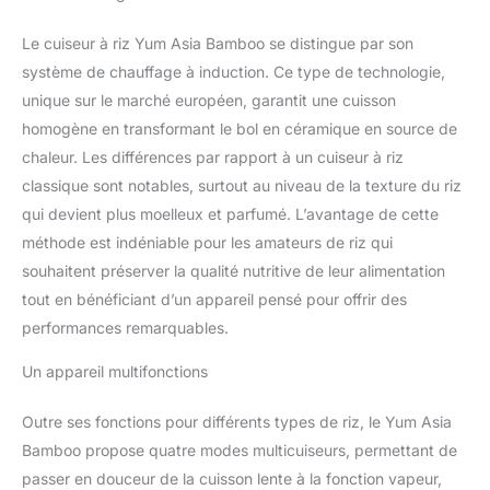
parfaits avec des
fonctions multifonctions
Le cuiseur à riz Yum Asia Bamboo se distingue par son
utiles sur mesure,
système de chauffage à induction. Ce type de technologie,
notamment la vapeur, la
unique sur le marché européen, garantit une cuisson
bouillie, la cuisson lente,
homogène en transformant le bol en céramique en source de
la cuisson des gâteaux
et la croûte ( tahdig).
chaleur. Les différences par rapport à un cuiseur à riz
Minuterie préréglée 24
classique sont notables, surtout au niveau de la texture du riz
heures et fonctions de
qui devient plus moelleux et parfumé. L’avantage de cette
maintien au chaud. UN
méthode est indéniable pour les amateurs de riz qui
MAÎTRE DE LA CUISSON
DU RIZ - Réglages riz
souhaitent préserver la qualité nutritive de leur alimentation
blanc/grain long, grain
tout en bénéficiant d’un appareil pensé pour offrir des
court/sushi, riz brun,
performances remarquables.
GABA et Yumami (goût
supplémentaire). Cycles
Un appareil multifonctions
de cuisson en plusieurs
phases pour obtenir
Outre ses fonctions pour différents types de riz, le Yum Asia
automatiquement le
Bamboo propose quatre modes multicuiseurs, permettant de
meilleur goût, texture,
nutrition et arôme.
passer en douceur de la cuisson lente à la fonction vapeur,