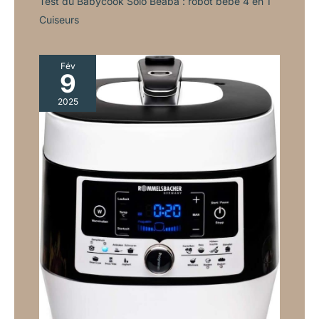
Test du Babycook Solo Béaba : robot bébé 4 en 1
Cuiseurs
Fév
9
2025