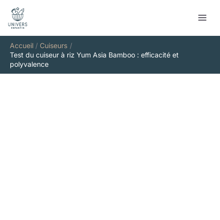
Aller
Rechercher
au
contenu
Accueil
Cuiseurs
Test du cuiseur à riz Yum Asia Bamboo : efficacité et
polyvalence