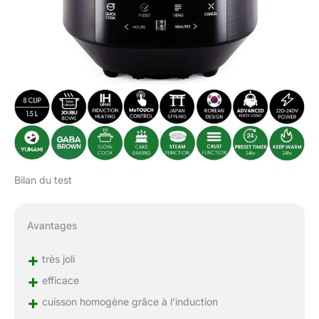
Bilan du test
Avantages
+
très joli
+
efficace
+
cuisson homogène grâce à l’induction