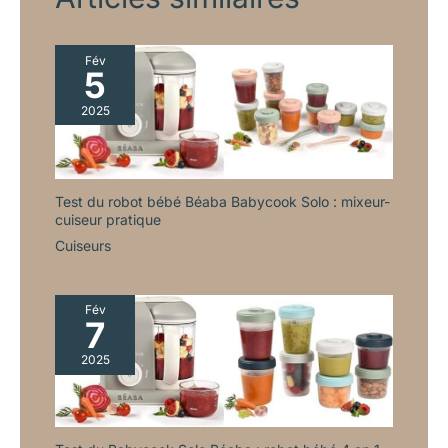
COMPREND notre
garantie Yum Asia
exceptionnelle de 2 ans.
Fév
5
2025
Test du robot bébé Béaba Babycook Solo : mixeur-
cuiseur pratique
Cuiseurs
Fév
7
2025