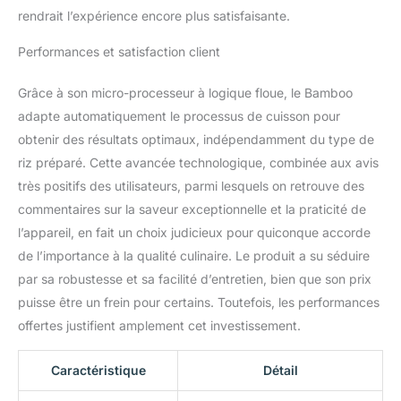
Écran LED blanc glacé
rendrait l’expérience encore plus satisfaisante.
moderne avec panneau
de commande 'Motouch'
Performances et satisfaction client
de conception coréenne
dans un élégant corps
Grâce à son micro-processeur à logique floue, le Bamboo
argenté métallique avec
couvercle noir et accents
adapte automatiquement le processus de cuisson pour
de motif de diamant. UN
obtenir des résultats optimaux, indépendamment du type de
1ER POUR LE ROYAUME-
riz préparé. Cette avancée technologique, combinée aux avis
UNI ET L'EUROPE PAR
très positifs des utilisateurs, parmi lesquels on retrouve des
'YUM ASIA' LES
EXPERTS DU CUISEUR À
commentaires sur la saveur exceptionnelle et la praticité de
RIZ - Capacité de 8
l’appareil, en fait un choix judicieux pour quiconque accorde
tasses de riz non cuit (1-
de l’importance à la qualité culinaire. Le produit a su séduire
8 personnes), 1,5 litre,
par sa robustesse et sa facilité d’entretien, bien que son prix
220-240V, 50Hz avec
puisse être un frein pour certains. Toutefois, les performances
fiche et câble
détachables EU Schuko.
offertes justifient amplement cet investissement.
COMPREND notre
garantie Yum Asia
Caractéristique
Détail
exceptionnelle de 2 ans.