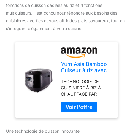
fonctions de cuisson dédiées au riz et 4 fonctions
multicuiseurs, il est conçu pour répondre aux besoins des
cuisinières averties et vous offrir des plats savoureux, tout en
s’intégrant élégamment à votre cuisine.
Yum Asia Bamboo
Cuiseur à riz avec
chauffage à
TECHNOLOGIE DE
induction (IH) et bol
CUISINIÈRE À RIZ À
en céramique, 7
CHAUFFAGE PAR
fonctions de
INDUCTION UMAI (IH) -
cuisson au riz, 4
'Umai IH' (ou cerveau
fonctions
intelligent) est un
multicuiseurs,
système de cuisson de
écran LED Motouch
riz phasé IH très avancé
– 220-240V EU
Une technologie de cuisson innovante
qui garantit des résultats
(Anthracite Black)