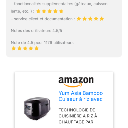
– fonctionnalités supplémentaires (gâteaux, cuisson
lente, etc. ) :
– service client et documentation :
Notes des utilisateurs 4.5/5
Note de 4.5 pour 1176 utilisateurs
Yum Asia Bamboo
Cuiseur à riz avec
chauffage à
TECHNOLOGIE DE
induction (IH) et bol
CUISINIÈRE À RIZ À
en céramique, 7
CHAUFFAGE PAR
fonctions de
INDUCTION UMAI (IH) -