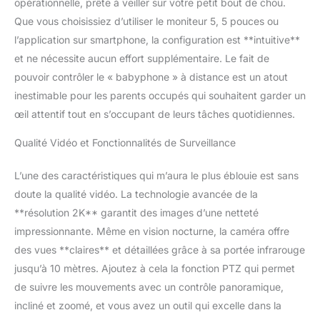
opérationnelle, prête à veiller sur votre petit bout de chou.
instantanément.FHSS technologie permet la
Que vous choisissiez d’utiliser le moniteur 5, 5 pouces ou
transmission sécurisée de l'audio et la vidéo,
l’application sur smartphone, la configuration est **intuitive**
en assurant la vie privée à 100% et la
sécurité.
Vision Nocturne Claire：Gardez
et ne nécessite aucun effort supplémentaire. Le fait de
un œil sur votre enfant pendant qu'il dort,
pouvoir contrôler le « babyphone » à distance est un atout
avec une vision nocturne claire qui offre un
inestimable pour les parents occupés qui souhaitent garder un
sentiment de sécurité et de tranquillité
œil attentif tout en s’occupant de leurs tâches quotidiennes.
d'esprit.Avec notre camera pour bebe LED
infrarouge invisible, vous pouvez avoir une
Qualité Vidéo et Fonctionnalités de Surveillance
transmission vidéo claire la nuit sans
déranger votre enfant.
Contrôle PTZ
L’une des caractéristiques qui m’aura le plus éblouie est sans
Avancé, Voyez Chaque Coin：Avec la
fonction PTZ à distance et le zoom
doute la qualité vidéo. La technologie avancée de la
numérique 4X en fonction, Codnida baby
**résolution 2K** garantit des images d’une netteté
monitor peut capturer chaque coin de la
impressionnante. Même en vision nocturne, la caméra offre
chambre de bébé. Vous pouvez surveiller
des vues **claires** et détaillées grâce à sa portée infrarouge
votre bébé sous tous les angles et ne pas
manquer les moments importants grâce à
jusqu’à 10 mètres. Ajoutez à cela la fonction PTZ qui permet
votre application et à l'écran LCD.
de suivre les mouvements avec un contrôle panoramique,
Fonctions des Moniteurs Vidéo pour Bébé：
incliné et zoomé, et vous avez un outil qui excelle dans la
Avec un microphone intégré, vous pouvez