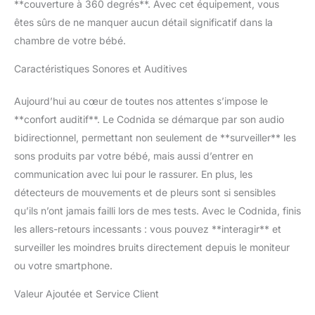
**couverture à 360 degrés**. Avec cet équipement, vous
communiquer avec votre bébé et le
réconforter chaque fois que nécessaire. en
êtes sûrs de ne manquer aucun détail significatif dans la
plus, surveiller et alerter la température /
chambre de votre bébé.
l'humidité de la pièce, zone d'alarme de
danger, berceuses apaisantes, rappel
Caractéristiques Sonores et Auditives
d'alimentation, audio seulement mode
d'économie d'énergie, protection des
Aujourd’hui au cœur de toutes nos attentes s’impose le
données, cadeau idéal pour les nouveaux
**confort auditif**. Le Codnida se démarque par son audio
parents.
Jusqu'à 250 mètres de
bidirectionnel, permettant non seulement de **surveiller** les
Transmission & Stockage Sur Carte SD：Le
visiophone bébé a une longue portée de
sons produits par votre bébé, mais aussi d’entrer en
transmission jusqu'à 250 mètres avec un
communication avec lui pour le rassurer. En plus, les
affichage vidéo lisse, une faible latence et
détecteurs de mouvements et de pleurs sont si sensibles
une grande stabilité.Codnida camera
qu’ils n’ont jamais failli lors de mes tests. Avec le Codnida, finis
surveillance bebe prend en charge le
stockage de cartes FAT32 Micro SD avec
les allers-retours incessants : vous pouvez **interagir** et
une capacité maximale de 256G. Vous
surveiller les moindres bruits directement depuis le moniteur
pourriez capturer la vidéo à travers votre
ou votre smartphone.
écran LCD et l'application.
Service Client
et Retour Hassle：Codnida soutien 1 an de
Valeur Ajoutée et Service Client
garantie et 30 jours de retour. Si vous avez