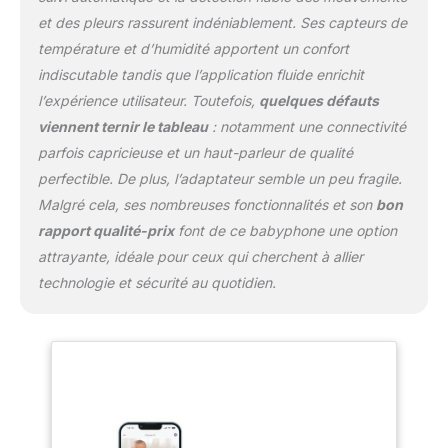
votre application et à l'écran LCD.
et des pleurs rassurent indéniablement. Ses capteurs de
Fonctions des Moniteurs Vidéo pour Bébé：
température et d’humidité apportent un confort
Avec un microphone intégré, vous pouvez
indiscutable tandis que l’application fluide enrichit
communiquer avec votre bébé et le
l’expérience utilisateur. Toutefois,
quelques défauts
réconforter chaque fois que nécessaire. en
plus, surveiller et alerter la température /
viennent ternir le tableau
: notamment une connectivité
l'humidité de la pièce, zone d'alarme de
parfois capricieuse et un haut-parleur de qualité
danger, berceuses apaisantes, rappel
perfectible. De plus, l’adaptateur semble un peu fragile.
d'alimentation, audio seulement mode
Malgré cela, ses nombreuses fonctionnalités et son
bon
d'économie d'énergie, protection des
données, cadeau idéal pour les nouveaux
rapport qualité-prix
font de ce babyphone une option
parents.
Jusqu'à 250 mètres de
attrayante, idéale pour ceux qui cherchent à allier
Transmission & Stockage Sur Carte SD：Le
technologie et sécurité au quotidien.
visiophone bébé a une longue portée de
transmission jusqu'à 250 mètres avec un
affichage vidéo lisse, une faible latence et
une grande stabilité.Codnida camera
surveillance bebe prend en charge le
stockage de cartes FAT32 Micro SD avec
une capacité maximale de 256G. Vous
pourriez capturer la vidéo à travers votre