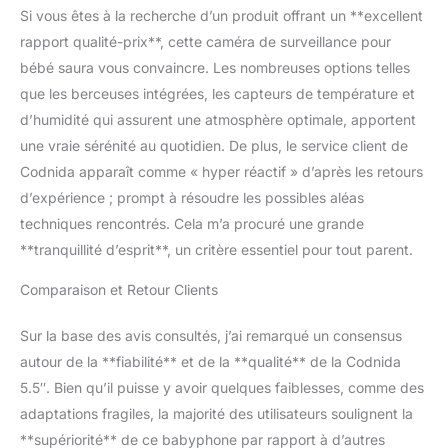
un quelconque problème avec votre
Si vous êtes à la recherche d’un produit offrant un **excellent
babyphone ou tout autre produit Codnida,
rapport qualité-prix**, cette caméra de surveillance pour
rendez-vous sur "Votre compte - Choisissez
votre commande - Posez-nous votre
bébé saura vous convaincre. Les nombreuses options telles
question".
que les berceuses intégrées, les capteurs de température et
d’humidité qui assurent une atmosphère optimale, apportent
une vraie sérénité au quotidien. De plus, le service client de
Codnida apparaît comme « hyper réactif » d’après les retours
d’expérience ; prompt à résoudre les possibles aléas
techniques rencontrés. Cela m’a procuré une grande
**tranquillité d’esprit**, un critère essentiel pour tout parent.
Comparaison et Retour Clients
Sur la base des avis consultés, j’ai remarqué un consensus
autour de la **fiabilité** et de la **qualité** de la Codnida
5.5″. Bien qu’il puisse y avoir quelques faiblesses, comme des
adaptations fragiles, la majorité des utilisateurs soulignent la
**supériorité** de ce babyphone par rapport à d’autres