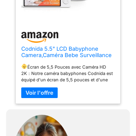
Codnida 5.5" LCD Babyphone
Camera,Caméra Bebe Surveillance
2k avec Vision Nocturne, Suivi
Écran de 5,5 Pouces avec Caméra HD
Automatique,Capteur de
2K：Notre caméra babyphones Codnida est
Température & Humidité,Audio
équipé d'un écran de 5,5 pouces et d'une
Bidirectionnel,Berceuses,VOX,LCD
caméra HD (2K)3MP pour fournir des images
& Smartphone Control
et des vidéos claires. Vous pouvez toujours
profiter d'une visualisation Full HD nette avec
des détails remarquables, même lorsque
vous êtes au travail, en train de cuisiner ou
de faire du sport.
Soutien de la
Technologie FHSS Cryptage des Données：
Codnida babyphone avec caméra soutien