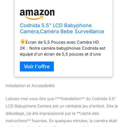
Codnida 5.5" LCD Babyphone
Camera,Caméra Bebe Surveillance
2k avec Vision Nocturne, Suivi
Écran de 5,5 Pouces avec Caméra HD
Automatique,Capteur de
2K：Notre caméra babyphones Codnida est
Température & Humidité,Audio
équipé d'un écran de 5,5 pouces et d'une
Bidirectionnel,Berceuses,VOX,LCD
caméra HD (2K)3MP pour fournir des images
& Smartphone Control
et des vidéos claires. Vous pouvez toujours
profiter d'une visualisation Full HD nette avec
des détails remarquables, même lorsque
vous êtes au travail, en train de cuisiner ou
Installation et Accessibilité
de faire du sport.
Soutien de la
Technologie FHSS Cryptage des Données：
Laissez-moi vous dire que l’**installation** du Codnida 5.5″
Codnida babyphone avec caméra soutien
LCD Babyphone Camera est un véritable jeu d’enfant. Dès le
pas d'application et pas de connexion Wi-
déballage, j’ai été impressionné par la **clarté des
Fi.Vous pouvez l'utiliser n'importe où sans
network.Simply puissance sur la caméra et
instructions** fournies. En quelques minutes, la caméra était
allumer l'écran pour se connecter