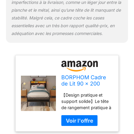
crée un large espace de
imperfections à la livraison, comme un léger jour entre la
rangement pour les
planche et le métal, ainsi qu’une tête de lit manquant de
vêtements, les
stabilité. Malgré cela, ce cadre coche les cases
vêtements, les jouets
essentielles avec un très bon rapport qualité-prix, en
pour enfants ou d'autres
articles. Ce lit est
adéquation avec les promesses commerciales.
fonctionnel, l'espace de
rangement pratique peut
garder votre chambre
bien rangée. Facile à
assembler : les
instructions de montage
BORPHOM Cadre
sont très claires et faciles
de Lit 90 x 200
à comprendre et chaque
avec Sommier en
partie a une étiquette
【Design pratique et
Métal, avec Station
claire. Tout est inclus
support solide】Le tête
de Charge- avec
dans le colis et aucun
de rangement pratique à
éclairage LED- Lit 1
outil supplémentaire
2 niveaux peut
Personnes- Lit
n'est nécessaire. Veuillez
facilement accueillir de
Simple 90 x 200-
consulter les instructions
petits objets, comme
avec sommier à
de montage. La marque
votre téléphone, vos
Lattes, Espace de
BOFENG offre une