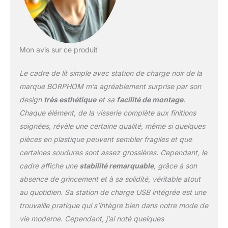
Robuste et stable :
nouveau concept de
renfort. La structure
nouvellement améliorée
apporte une durabilité et
Mon avis sur ce produit
une stabilité bien
supérieures. Cadre de lit
Le cadre de lit simple avec station de charge noir de la
avec station de charge :
marque BORPHOM m’a agréablement surprise par son
le lit double dispose
design
très esthétique
et sa
facilité de montage
.
d’une fonction de charge
Chaque élément, de la visserie complète aux finitions
USB type C intégrée pour
le cadre de lit avec
soignées, révèle une certaine qualité, même si quelques
station de charge.
pièces en plastique peuvent sembler fragiles et que
[Espace de rangement
certaines soudures sont assez grossières. Cependant, le
sous le lit] – Cadre de lit
cadre affiche une
stabilité remarquable
, grâce à son
en métal de 90 x 200 cm
avec une hauteur au sol
absence de grincement et à sa solidité, véritable atout
de 27 cm, offre un
au quotidien. Sa station de charge USB intégrée est une
espace de rangement
trouvaille pratique qui s’intègre bien dans notre mode de
suffisant sous le lit. La
vie moderne. Cependant, j’ai noté quelques
distance au sol de 27 cm