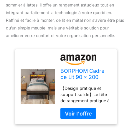
sommier à lattes, il offre un rangement astucieux tout en
intégrant parfaitement la technologie à votre quotidien.
Raffiné et facile à monter, ce lit en métal noir s’avère être plus
qu’un simple meuble, mais une véritable solution pour
améliorer votre confort et votre organisation personnelle.
BORPHOM Cadre
de Lit 90 x 200
avec Sommier en
【Design pratique et
Métal, avec Station
support solide】Le tête
de Charge- avec
de rangement pratique à
éclairage LED- Lit 1
2 niveaux peut
Personnes- Lit
facilement accueillir de
Simple 90 x 200-
petits objets, comme
avec sommier à
votre téléphone, vos
Lattes, Espace de
lunettes, des