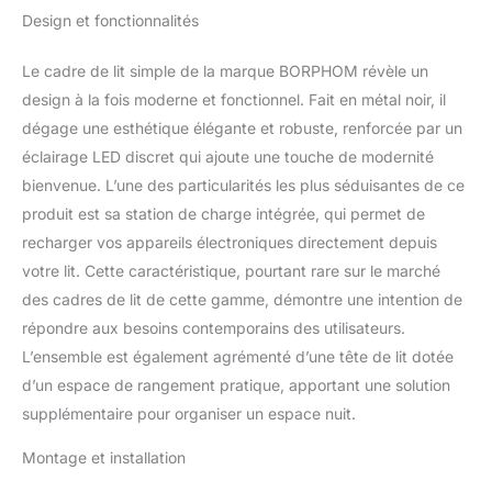
Rangement- Facile
Design et fonctionnalités
décorations, etc.
à Monter- Noir
Classique et élégant :
panneau MDF P2 de
Le cadre de lit simple de la marque BORPHOM révèle un
haute qualité, robuste,
design à la fois moderne et fonctionnel. Fait en métal noir, il
imperméable et résistant
dégage une esthétique élégante et robuste, renforcée par un
aux rayures. Ce cadre de
éclairage LED discret qui ajoute une touche de modernité
lit rétro a un aspect
classique et élégant et
bienvenue. L’une des particularités les plus séduisantes de ce
peut être assorti à
produit est sa station de charge intégrée, qui permet de
n'importe quelle palette
recharger vos appareils électroniques directement depuis
de couleurs de la pièce.
votre lit. Cette caractéristique, pourtant rare sur le marché
Robuste et stable :
nouveau concept de
des cadres de lit de cette gamme, démontre une intention de
renfort. La structure
répondre aux besoins contemporains des utilisateurs.
nouvellement améliorée
L’ensemble est également agrémenté d’une tête de lit dotée
apporte une durabilité et
d’un espace de rangement pratique, apportant une solution
une stabilité bien
supplémentaire pour organiser un espace nuit.
supérieures. Cadre de lit
avec station de charge :
Montage et installation
le lit double dispose
d’une fonction de charge