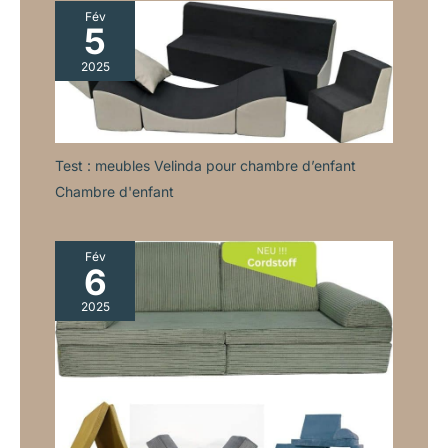
heures.
Fév
5
2025
Test : meubles Velinda pour chambre d’enfant
Chambre d'enfant
Fév
6
2025