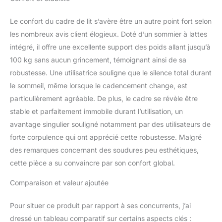
assembler : les
instructions de montage
Le confort du cadre de lit s’avère être un autre point fort selon
sont très claires et faciles
les nombreux avis client élogieux. Doté d’un sommier à lattes
à comprendre et chaque
partie a une étiquette
intégré, il offre une excellente support des poids allant jusqu’à
claire. Tout est inclus
100 kg sans aucun grincement, témoignant ainsi de sa
dans le colis et aucun
robustesse. Une utilisatrice souligne que le silence total durant
outil supplémentaire
le sommeil, même lorsque le cadencement change, est
n'est nécessaire. Veuillez
consulter les instructions
particulièrement agréable. De plus, le cadre se révèle être
de montage. La marque
stable et parfaitement immobile durant l’utilisation, un
BOFENG offre une
avantage singulier souligné notamment par des utilisateurs de
garantie de 12 mois et
forte corpulence qui ont apprécié cette robustesse. Malgré
des pièces de rechange
gratuites. Si vous
des remarques concernant des soudures peu esthétiques,
rencontrez des
cette pièce a su convaincre par son confort global.
problèmes avec le cadre
de votre lit, n'hésitez pas
Comparaison et valeur ajoutée
à nous contacter. Nous
résoudrons votre
Pour situer ce produit par rapport à ses concurrents, j’ai
problème dans les 24
dressé un tableau comparatif sur certains aspects clés :
heures.