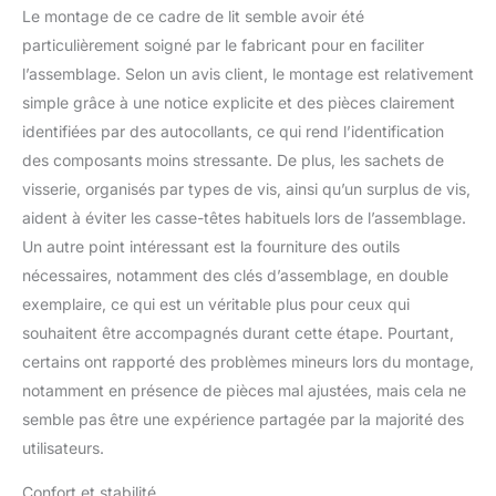
USB type C intégrée pour
Le montage de ce cadre de lit semble avoir été
le cadre de lit avec
particulièrement soigné par le fabricant pour en faciliter
station de charge.
l’assemblage. Selon un avis client, le montage est relativement
[Espace de rangement
simple grâce à une notice explicite et des pièces clairement
sous le lit] – Cadre de lit
en métal de 90 x 200 cm
identifiées par des autocollants, ce qui rend l’identification
avec une hauteur au sol
des composants moins stressante. De plus, les sachets de
de 27 cm, offre un
visserie, organisés par types de vis, ainsi qu’un surplus de vis,
espace de rangement
aident à éviter les casse-têtes habituels lors de l’assemblage.
suffisant sous le lit. La
Un autre point intéressant est la fourniture des outils
distance au sol de 27 cm
crée un large espace de
nécessaires, notamment des clés d’assemblage, en double
rangement pour les
exemplaire, ce qui est un véritable plus pour ceux qui
vêtements, les
souhaitent être accompagnés durant cette étape. Pourtant,
vêtements, les jouets
certains ont rapporté des problèmes mineurs lors du montage,
pour enfants ou d'autres
articles. Ce lit est
notamment en présence de pièces mal ajustées, mais cela ne
fonctionnel, l'espace de
semble pas être une expérience partagée par la majorité des
rangement pratique peut
utilisateurs.
garder votre chambre
bien rangée. Facile à
Confort et stabilité