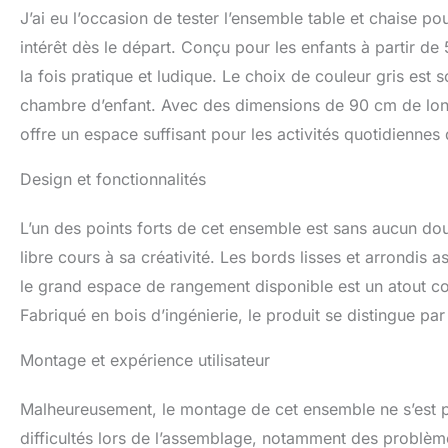
Elle dispose d'un
J’ai eu l’occasion de tester l’ensemble table et chaise 
compartiments en 
Cet ensemble bure
intérêt dès le départ. Conçu pour les enfants à partir de
robuste, suffisam
la fois pratique et ludique. Le choix de couleur gris est
avec un chiffon h
chambre d’enfant. Avec des dimensions de 90 cm de lon
SPÉCIFICATIONS : 
66H cm. Assembla
offre un espace suffisant pour les activités quotidiennes 
Design et fonctionnalités
L’un des points forts de cet ensemble est sans aucun dout
libre cours à sa créativité. Les bords lisses et arrondis 
le grand espace de rangement disponible est un atout cons
Fabriqué en bois d’ingénierie, le produit se distingue par 
Montage et expérience utilisateur
Malheureusement, le montage de cet ensemble ne s’est pa
difficultés lors de l’assemblage, notamment des problèmes