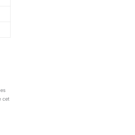
des
e cet