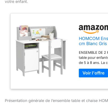
votre enfant.
HOMCOM Ensem
cm Blanc Gris
ENSEMBLE DE 2 P
table pour enfant
de 5 à 8 ans. La 
des bureaux pour 
MULTI-USAGE : Le 
permet aux enfant
blanc adaptés. Ce
la taille des enfa
dessinant, en éc
pour enfants de c
Présentation générale de l’ensemble table et chaise H
aussi de l'espace 