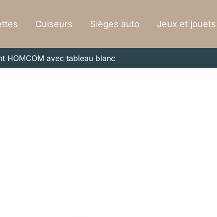
ttes
Cuiseurs
Sièges auto
Jeux et jouets
ant HOMCOM avec tableau blanc