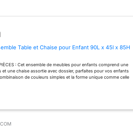
ble Table et Chaise pour Enfant 90L x 45l x 85H
IÈCES : Cet ensemble de meubles pour enfants comprend une
s et une chaise assortie avec dossier, parfaites pour vos enfants
combinaison de couleurs simples et la forme unique comme celle
adultes feront l'unanimité auprès des enfants à la maison.
tableau blanc se trouve juste devant le plan de travail, ce qui
s d'écrire et de dessiner à l'aide de marqueurs pour tableau
tte table pour enfant avec chaise à taille compacte est adaptée à
nts, afin qu'ils puissent l'utiliser ensemble confortablement en
rivant, en lisant, etc. GRAND ESPACE DE RANGEMENT : La table
et ensemble offre non seulement un grand plan de travail, mais
OMCOM
pour que les enfants puissent ranger tout ce qu'ils ont à faire.