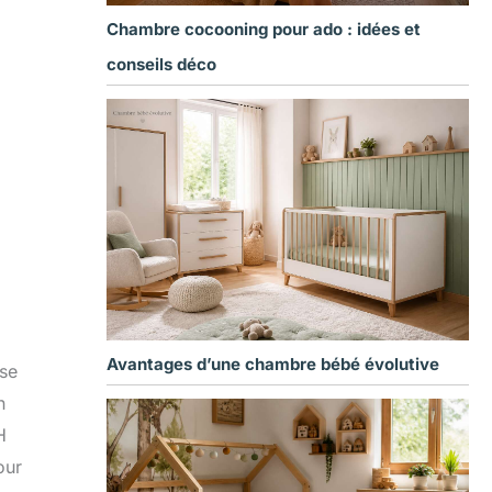
Chambre cocooning pour ado : idées et
conseils déco
Avantages d’une chambre bébé évolutive
ise
n
H
our