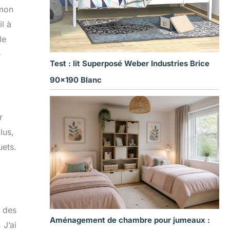
 mon
l à
le
e
Test : lit Superposé Weber Industries Brice
90×190 Blanc
r
lus,
uets.
t des
Aménagement de chambre pour jumeaux :
 J’ai