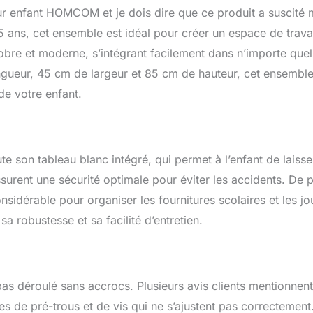
 organisateur au-dessus du plan de travail et de deux
pour enfant HOMCOM et je dois dire que ce produit a suscité
dessous, l'un fermé et l'autre ouvert. SOLIDE ET SÉCURITÉ :
au et chaise pour enfants est fabriqué en bois de pin et MDF
 5 ans, cet ensemble est idéal pour créer un espace de travai
ment stable pour une utilisation à long terme. Facile à nettoyer
 sobre et moderne, s’intégrant facilement dans n’importe quel
umide. Les bords arrondis garantissent la sécurité de l'ensemble.
gueur, 45 cm de largeur et 85 cm de hauteur, cet ensembl
Dim. bureau : 90L x 45l x 85H cm. Dim. chaise : 29L x 29l x
ge nécessaire. Certifications : EN71-1-2-3
de votre enfant.
e son tableau blanc intégré, qui permet à l’enfant de laisse
assurent une sécurité optimale pour éviter les accidents. De p
idérable pour organiser les fournitures scolaires et les jo
sa robustesse et sa facilité d’entretien.
s déroulé sans accrocs. Plusieurs avis clients mentionnen
 de pré-trous et de vis qui ne s’ajustent pas correctement.