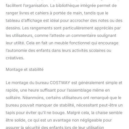
s'asseoir
facilitent l’organisation. La bibliothèque intégrée permet de
confortablement. La
ranger livres et cahiers à portée de main, tandis que le
distance du sol jusqu'au
tableau d’affichage est idéal pour accrocher des notes ou des
dessus de la table est de
61 cm et la hauteur du
dessins. Les rangements sont particulièrement appréciés par
siège est de 40 cm,
les utilisateurs, comme l’atteste un commentaire soulignant
protègant leur colonne
leur utilité. Cela en fait un meuble fonctionnel qui encourage
vertébrale et leur vue.
l’autonomie des enfants dans leurs activités scolaires ou
【Meuble pratique】Ce
bureau enfant moderne
créatives.
est un jouet idéal pour
les enfants de plus de 3
Montage et stabilité
ans. Ils peuvent l'utiliser
pour faire leurs devoirs,
Le montage du bureau COSTWAY est généralement simple et
faire des bricolages et
rapide, une heure suffisant pour l’assemblage même en
jouer avec les amis à la
solitaire. Néanmoins, certains utilisateurs ont remarqué que le
maison et à l'école.
bureau pouvait manquer de stabilité, nécessitant peut-être un
【Assemblage facile】
Avec une instruction
tapis pour éviter qu’il ne bouge. Malgré cela, la chaise semble
étape par étape, la table
être solide, ce qui est un avantage non négligeable pour
d'étude pour enfants est
assurer la sécurité des enfants lors de leur utilisation