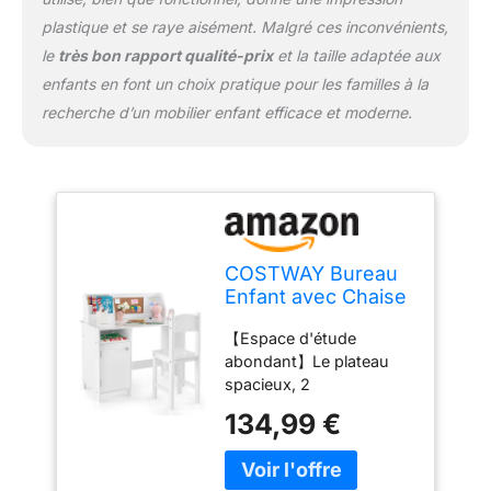
pour faire leurs devoirs,
faire des bricolages et
plastique et se raye aisément. Malgré ces inconvénients,
jouer avec les amis à la
le
très bon rapport qualité-prix
et la taille adaptée aux
maison et à l'école.
enfants en font un choix pratique pour les familles à la
【Assemblage facile】
recherche d’un mobilier enfant efficace et moderne.
Avec une instruction
étape par étape, la table
d'étude pour enfants est
facile à assembler. De
plus, la surface lisse et
imperméable rend le
nettoyage facile.
COSTWAY Bureau
Enfant avec Chaise
& Bibliothèque &
【Espace d'étude
Tableau
abondant】Le plateau
d'Affichage, Table
spacieux, 2
Enfant en Bois avec
séparateurs,le cabinet
Espace de
134,99 €
avec porte offrent aux
Rangement,
enfants suffisamment
Hauteur
d'espace pour étudier et
Raisonnable 61 cm,