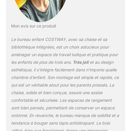
de pin massif pour une
stabilité globale(charge
max 50kg.)
【Conception
Mon avis sur ce produit
ergonomique】Avec un
dossier confortable et
Le bureau enfant COSTWAY, avec sa chaise et sa
incurvé, la chaise permet
à votre enfant de
bibliothèque intégrées, est un choix astucieux pour
s'asseoir
aménager un espace de travail ludique et pratique pour
confortablement. La
les enfants de plus de trois ans.
Très joli
et au design
distance du sol jusqu'au
esthétique, il s’intègre facilement dans n’importe quelle
dessus de la table est de
61 cm et la hauteur du
chambre d’enfant. Son montage est simple et rapide, ce
siège est de 40 cm,
qui est un véritable atout pour les parents pressés. La
protègant leur colonne
chaise, solide et bien conçue, assure une assise
vertébrale et leur vue.
confortable et sécurisée. Les espaces de rangement
【Meuble pratique】Ce
bureau enfant moderne
sont bien pensés, permettant de conserver un espace
est un jouet idéal pour
ordonné. En revanche, le bureau manque de solidité et a
les enfants de plus de 3
tendance à bouger sans tapis antidérapant. Le bois
ans. Ils peuvent l'utiliser
utilisé, bien que fonctionnel, donne une impression