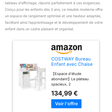
tableau d’affichage, répond parfaitement à ces exigences.
Conçu pour les enfants dès 3 ans, ce meuble moderne offre
un espace de rangement optimisé et une hauteur adaptée,
facilitant ainsi l’apprentissage et le développement de votre
enfant dans un cadre plaisant et organisé.
COSTWAY Bureau
Enfant avec Chaise
& Bibliothèque &
【Espace d'étude
Tableau
abondant】Le plateau
d'Affichage, Table
spacieux, 2
Enfant en Bois avec
séparateurs,le cabinet
Espace de
134,99 €
avec porte offrent aux
Rangement,
enfants suffisamment
Hauteur
d'espace pour étudier et
Raisonnable 61 cm,
ranger. Le tableau
Aspect Moderne