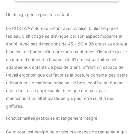
d'affichage en liège
pour Enfants de 3+
permet aux enfants
Ans
Un design pensé pour les enfants
d'épingler des notes et
des images. 【Matériaux
Le COSTWAY Bureau Enfant avec chaise, bibliothèque et
de qualité supérieure】Le
bureau enfant avec
tableau d’affichage se distingue par son aspect moderne et
chaise est fabriqué en
épuré. Avec ses dimensions de 45 x 90 x 86 cm et sa couleur
matériau de haute qualité
blanche, ce bureau s’intègre facilement dans n’importe quelle
avec une peinture sûre
chambre d’enfant. La hauteur de 61 cm est parfaitement
pour la résistance à
adaptée aux enfants de plus de 3 ans, offrant un espace de
l'usure et l'anti-rayure. Et
les 4 pieds de la chaise
travail ergonomique qui favorise la posture correcte des petits
sont fabriqués en bois
utilisateurs. Le matériau principal, le bois, confère au bureau
de pin massif pour une
une robustesse appréciable, bien que certains avis
stabilité globale(charge
mentionnent un effet plastique qui peut être sujet à des
max 50kg.)
【Conception
griffures.
ergonomique】Avec un
dossier confortable et
Fonctionnalités pratiques et rangement intégré
incurvé, la chaise permet
à votre enfant de
Ce bureau est équipé de plusieurs espaces de rangement qui