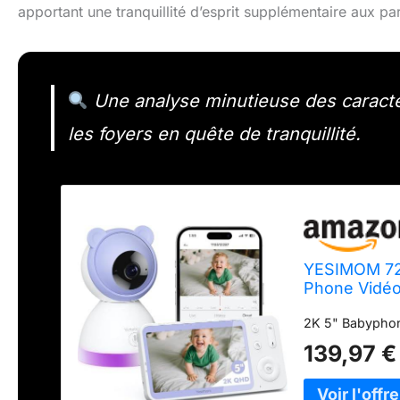
apportant une tranquillité d’esprit supplémentaire aux pa
Une analyse minutieuse des caracté
les foyers en quête de tranquillité.
YESIMOM 72
Phone Vidéo
Alertes Inte
2K 5" Babyphon
139,97 €