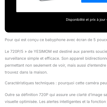
Disponibilité et prix à jou
Pour qui est conçu ce babyphone avec écran de 5 pouc
Le 720P/5 » de YESIMOM est destiné aux parents soucieux
surveillance simple et efficace. Son appareil bidirectionn
permettant non seulement de voir, mais aussi d’entendre
trouvez dans la maison.
Caractéristiques techniques : pourquoi cette caméra peut 
Outre sa définition 720P qui assure une clarté d’image sa
visuelle optimisée. Les alertes intelligentes et la foncti