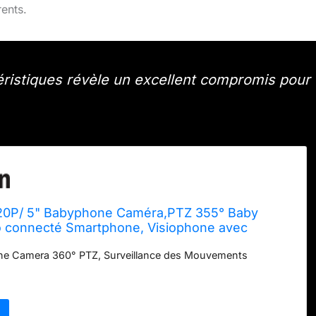
rents.
ristiques révèle un excellent compromis pour
0P/ 5" Babyphone Caméra,PTZ 355° Baby
 connecté Smartphone, Visiophone avec
lligentes/Vision Nocturne
e Camera 360° PTZ, Surveillance des Mouvements