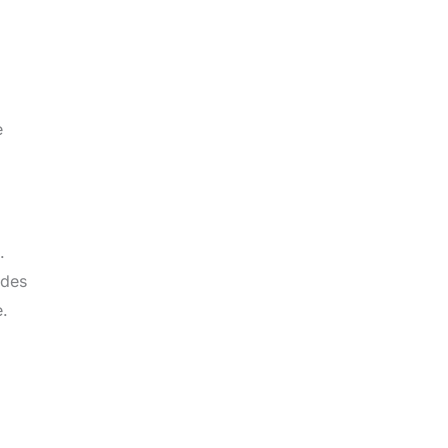
e
.
 des
e.