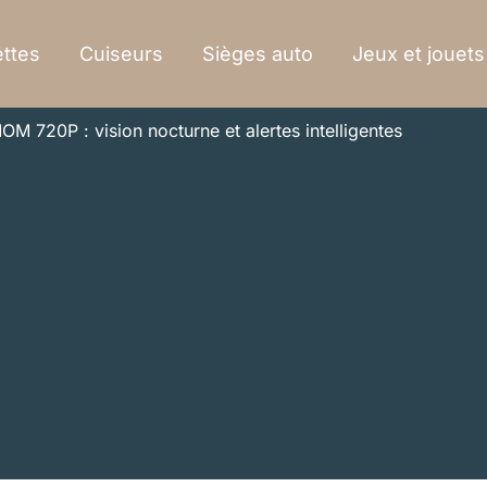
ttes
Cuiseurs
Sièges auto
Jeux et jouets
 720P : vision nocturne et alertes intelligentes