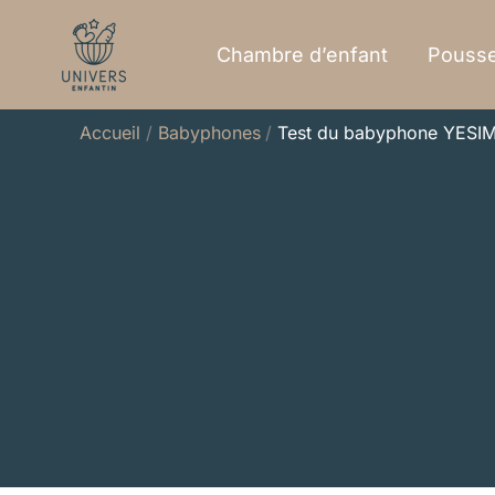
Aller
au
Chambre d’enfant
Pousse
contenu
Accueil
Babyphones
Test du babyphone YESIMOM