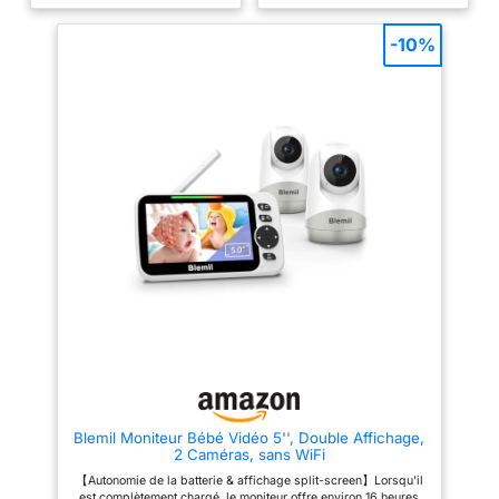
pour vous assurer la connexion
d'enfant. Idéal pour les familles
stable et sécurisée et un son et
avec deux enfants ou plus, cela
image propre numérique. Grâce
permet de suivre avec flexibilité
-10%
à la technologie de pointe pour
et simplicité les mouvements de
la communication
plusieurs bébés à la fois
bidirectionnelle vous pouvez
【Sécurité sans wifi】Grâce à
calmer votre enfant, l’apaiser ou
la technologie FHSS 2,4 GHz
lui chanter. Si l’enfant ne peut
sans rayonnement, notre
pas dormir our a besoin de
dispositif fonctionne sans Wi-Fi
s’apaiser, vous pouvez lui faire
ni application. L'installation est
jouer les berceuses avec le
d'une simplicité extrême : il
bruit blanc. C’est une
suffit de l'allumer. Ainsi, il offre
combinaison brillante. Vous ne
à vous et votre bébé un espace
manquez rien ! Grâce à la
de protection pur et privé, à
fonction automatique de pointe
l'abri des aléas réseau, des
de la vision nocturene
interférences et des risques
infrarouge vous savez
potentiels, garantissant la
exactement ce qui se passe à
préservation totale de votre vie
tout moment pendant la nuit. Le
familiale 【Vision nocturne
moniteur avertit à la température
infrarouge discrète】Notre
trop basse ou haute dans la
babyphone détecte
pièce et à l’aid du 2x zoom
automatiquement la lumière
numérique avec la rotation
ambiante. Il active
(360°) et l‘inclinaison (90°)
silencieusement le mode vision
vous voyez exactement ce que
nocturne lorsque la pièce
passe dans la pièce. Portée du
s'assombrit. Équipé d'une LED
Blemil Moniteur Bébé Vidéo 5'', Double Affichage,
signal jusqu’à 300 mètres en
infrarouge de 940 nm, il n'émet
2 Caméras, sans WiFi
espace ouvert. Les
aucune lumière rouge
performances en intérieur
perceptible, offrant une
【Autonomie de la batterie & affichage split-screen】Lorsqu'il
peuvent varier en fonction de la
surveillance claire et précise
est complètement chargé, le moniteur offre environ 16 heures