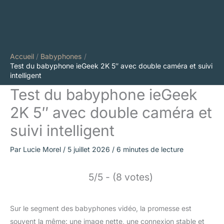
Accueil
Babyphones
Test du babyphone ieGeek 2K 5″ avec double caméra et suivi
intelligent
Test du babyphone ieGeek
2K 5″ avec double caméra et
suivi intelligent
Par
Lucie Morel
/
5 juillet 2026
/
6 minutes de lecture
5/5 - (8 votes)
Sur le segment des babyphones vidéo, la promesse est
souvent la même: une image nette, une connexion stable et