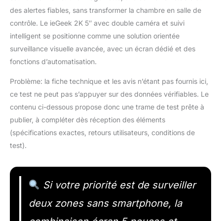
des alertes fiables, sans transformer la chambre en salle de
contrôle. Le ieGeek 2K 5″ avec double caméra et suivi
intelligent se positionne comme une solution orientée
surveillance visuelle avancée, avec un écran dédié et des
fonctions d’automatisation.
Problème: la fiche technique et les avis n’étant pas fournis ici,
ce test ne peut pas s’appuyer sur des données vérifiables. Le
contenu ci-dessous propose donc une trame de test prête à
publier, à compléter dès réception des éléments
(spécifications exactes, retours utilisateurs, conditions de
test).
Si votre priorité est de surveiller
deux zones sans smartphone, la