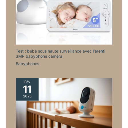
votre totale tranquillité d’esprit,
nous vous offrons une garantie
satisfait ou remboursé de 90
jours et une garantie prolongée
de 2 ans. Achetez en toute
confiance, nous veillons sur
vous et votre bébé
Test : bébé sous haute surveillance avec l’arenti
3MP babyphone caméra
Babyphones
Fév
11
2025