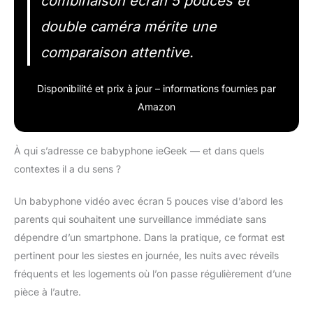
combinaison écran 5 pouces et
double caméra mérite une
comparaison attentive.
Disponibilité et prix à jour – informations fournies par
Amazon
À qui s’adresse ce babyphone ieGeek — et dans quels
contextes il a du sens ?
Un babyphone vidéo avec écran 5 pouces vise d’abord les
parents qui souhaitent une surveillance immédiate sans
dépendre d’un smartphone. Dans la pratique, ce format est
pertinent pour les siestes en journée, les nuits avec réveils
fréquents et les logements où l’on passe régulièrement d’une
pièce à l’autre.