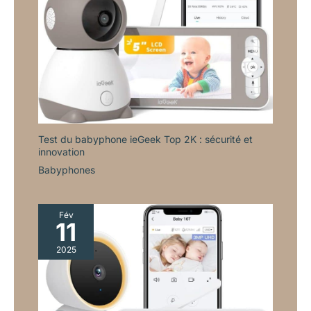
commande vocale, vous alertant
immédiatement de toute
agitation (pleurs, babillements,
etc.). Cette vigilance discrète
vous libère l’esprit : plus besoin
de fixer l’écran constamment,
tout en restant à l’écoute de
votre enfant 【Longue
autonomie, connexion stable】
Ce babyphone offre une
autonomie exceptionnelle,
jusqu'à 11 heures en mode VOX
et 6 heures en mode continu. Sa
Test du babyphone ieGeek Top 2K : sécurité et
connexion stable traverse
innovation
jusqu'à 5 murs en espace
ouvert. Que vous soyez au
Babyphones
salon, au jardin ou dans une
autre pièce, restez connecté à
votre bébé grâce à une
excellente transmission audio et
vidéo 【Intégration multifonction
Fév
11
& garantie de sérénité】Conçu
pour vous accompagner au
quotidien, il intègre avec soin
2025
des indicateurs LED pour le
volume, des alertes
personnalisées pour les
biberons/repas, ainsi qu’un
capteur de température et
d’humidité ambiantes. Pour