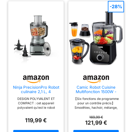
-28%
Ninja PrecisionPro Robot
Camic Robot Cuisine
culinaire 2,1 L, 4
Multifonction 1500W -
programmes auto
Compact Robot Culinaire
DESIGN POLYVALENT ET
【Six fonctions de programme
BZ651EU
avec Bol 2.5L, 6
COMPACT : cet appareil
pour un contrôle précis】
Fonctions, PowerChop,
polyvalent qu'est le robot
Smoothies, hachoir, mélange,
Disque 3 en 1,
multifonction fait tout, avec une
nettoyage, réglage de l'heure et
Assemblage facile pour
base compacte et des
du niveau. Qu'il s'agisse de
169,99 €
une Variété de Tâches de
119,99 €
accessoires interchangeables
préparer des smoothies ou de
121,99 €
Cuisine
pour vous aider à hacher, mixer
hacher de la viande, il est
et bien plus encore 4 MODES
parfait pour des recettes