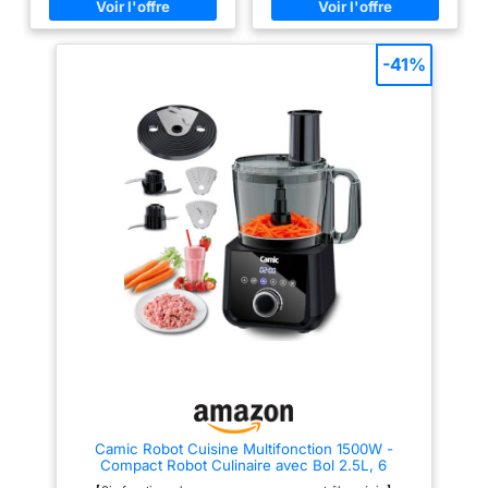
AUTO-IQ PRÉRÉGLÉS : les
créatives et une cuisine qui
modes automatiques du robot
permet de gagner du temps.
de cuisine Chop (Hacher) Disc
【Moteur puissant de 1500 W】
(Disque) Dough (Pétrissage) et
Avec des vitesses allant jusqu'à
-41%
Puree (Purée) font le travail à
20 000 tr/min. Gère facilement
votre place avec des cycles
même les ingrédients durs et
ciblés d’impulsion, de pause et
convient à la pâte à pain, à la
de mixage qui transforment les
viande, aux légumes durs, au
ingrédients MOTEUR
fromage, etc.; pour des
PUISSANT DE 850 WATTS : le
résultats rapides et constants.
moteur puissant du robot
【Version améliorée -
culinaire compact permet aux
Caractéristiques】 Accessoires
lames de hacher, trancher, râper
complets pour tous les besoins
et effilocher les ingrédients en
de cuisine ; Comprend des
quelques secondes
disques pour trancher, des
TECHNOLOGIE AUTO-IQ : la
lanières grossières et hacher,
technologie Auto-iQ du robot de
un couteau à pétrir, un couteau à
cuisine puissant se charge de
viande, un fouet à crème, un
tout grâce aux cycles ciblés
presse-citron, ainsi qu'un
d’impulsions, de pause et de
pichet à jus de 2,5 L, une tasse
mixage, qui s’ajustent en
à emporter de 400 ml et un
fonction des ingrédients pour
broyeur. Cela signifie que vous
des résultats parfaits
pouvez facilement maîtriser la
COMPREND : base motorisée,
coupe, le mélange, le battage et
bol, couvercle avec goulotte
l'extraction du jus, le tout avec
d’alimentation et poussoir, lame
un seul robot culinaire.
hachoir, lame à pétrir, disque
【Nettoyage rapide et qualité
Camic Robot Cuisine Multifonction 1500W -
réversible découpe/râpe et
durable】 Avec une fonction de
Compact Robot Culinaire avec Bol 2.5L, 6
mandrin, livret de recettes.
nettoyage spéciale et des
Fonctions, PowerChop, Disque 3 en 1,
Dimensions : H : xx cm L : xx
pièces lavables au lave-