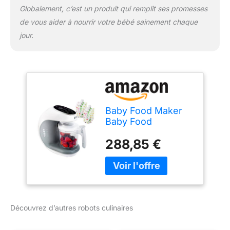
Globalement, c’est un produit qui remplit ses promesses
de vous aider à nourrir votre bébé sainement chaque
jour.
Baby Food Maker
Baby Food
Processor Blender
288,85 €
Grinder Steamer
Cooks Blends
Healthy Homemade
Baby Food in
Minutes Self
Cleans...
Découvrez d’autres robots culinaires