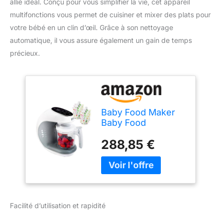
allié idéal. Conçu pour vous simplifier la vie, cet appareil
multifonctions vous permet de cuisiner et mixer des plats pour
votre bébé en un clin d’œil. Grâce à son nettoyage
automatique, il vous assure également un gain de temps
précieux.
Baby Food Maker
Baby Food
Processor Blender
288,85 €
Grinder Steamer
Cooks Blends
Healthy Homemade
Baby Food in
Minutes Self
Cleans...
Facilité d’utilisation et rapidité