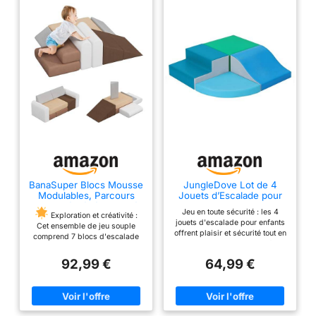
BanaSuper Blocs Mousse
JungleDove Lot de 4
Modulables, Parcours
Jouets d’Escalade pour
Motricité Bébé, Canapé
Tout-Petits : Ensemble
Jeu en toute sécurité : les 4
de Jeu
de Jeu Souple en Cuir
Exploration et créativité :
jouets d'escalade pour enfants
PU – Blocs d’Escalade en
Cet ensemble de jeu souple
offrent plaisir et sécurité tout en
Mousse pour Ramper et
comprend 7 blocs d'escalade
jouant et permettent aux enfants
Glisser, Aire de Jeux
en mousse, dont 2 sont pliables.
de grimper, ramper et glisser
intérieure pour Enfants
Il offre des possibilités infinies
92,99 €
64,99 €
sur les blocs de mousse souple
(Style Moderne)
pour grimper, ramper et glisser,
tout en apprenant quelque
améliorant la coordination
chose sur les formes, les tailles
physique, les compétences
et les relations spatiales
motrices et le jeu imaginatif
Créativité et imagination : Nos
chez les enfants.
Matériaux