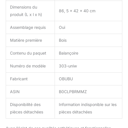
d'escalade est facile à
Dimensions du
plier et à ranger grâce à
86, 5 x 42 x 40 cm
produit (L x l x h)
deux boutons sur le
dessus. Un adulte peut
Assemblage requis
Oui
l'installer en 40 à 60
minutes. (Remarque : ne
serrez pas les vis. Ne les
Matière première
Bois
serrez qu'une fois
l'installation terminée.)
Contenu du paquet
Balançoire
Alors, préparez-vous à
offrir à votre enfant une
Numéro de modèle
303-uniw
salle de sport à domicile
sans vous soucier du
Fabricant
OBUBU
rangement et de l'espace
!
UN CADEAU
ASIN
B0CLPBRMMZ
MERVEILLEUX ET JOLI :
Notre portique
Disponibilité des
Information indisponible sur les
d'escalade est le cadeau
idéal pour un
pièces détachées
pièces détachées
anniversaire, Noël, la
Saint-Valentin ou Pâques