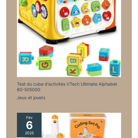
!
UN CADEAU
MERVEILLEUX ET JOLI :
Notre portique
d'escalade est le cadeau
idéal pour un
anniversaire, Noël, la
Saint-Valentin ou Pâques
pour les enfants et les
tout-petits. Nous avons
tous des talents cachés,
et plus tôt nous les
découvrons, mieux c'est.
Avec le portique
Test du cube d’activités VTech Ultimate Alphabet
d'escalade Montessori,
80-505000
vos enfants peuvent
Jeux et jouets
développer leur créativité
!
UN SERVICE CLIENT
FIABLE : Notre priorité
Fév
absolue est la
6
satisfaction de nos
2025
clients. En plus de