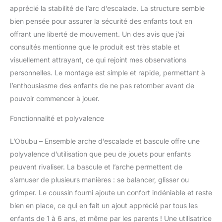
avec une structure
apprécié la stabilité de l’arc d’escalade. La structure semble
rocheuse pour l'escalade
bien pensée pour assurer la sécurité des enfants tout en
et l'autre avec une
surface lisse et polie
offrant une liberté de mouvement. Un des avis que j’ai
pour la glisse. L'arche
consultés mentionne que le produit est très stable et
d'escalade peut
visuellement attrayant, ce qui rejoint mes observations
également être retournée
personnelles. Le montage est simple et rapide, permettant à
et utilisée comme
l’enthousiasme des enfants de ne pas retomber avant de
balançoire, offrant de
nombreuses autres
pouvoir commencer à jouer.
options de jeu. Favorise
la motricité, la
Fonctionnalité et polyvalence
coordination corporelle,
l'équilibre et le
L’Obubu – Ensemble arche d’escalade et bascule offre une
développement cérébral
polyvalence d’utilisation que peu de jouets pour enfants
des enfants
CONÇU
peuvent rivaliser. La bascule et l’arche permettent de
POUR LES ENFANTS :
Les couleurs vives de la
s’amuser de plusieurs manières : se balancer, glisser ou
structure d'escalade
grimper. Le coussin fourni ajoute un confort indéniable et reste
stimulent la perception
bien en place, ce qui en fait un ajout apprécié par tous les
des couleurs et les
enfants de 1 à 6 ans, et même par les parents ! Une utilisatrice
incitent à vivre des