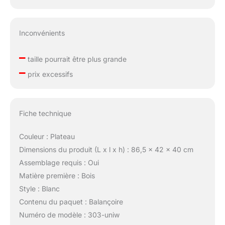
Amazon, sélectionnez «
Vos commandes »,
recherchez le numéro de
Inconvénients
commande et cliquez sur
« Contacter le vendeur »
–
taille pourrait être plus grande
–
prix excessifs
Fiche technique
Couleur : Plateau
Dimensions du produit (L x l x h) : 86,5 x 42 x 40 cm
Assemblage requis : Oui
Matière première : Bois
Style : Blanc
Contenu du paquet : Balançoire
Numéro de modèle : 303-uniw