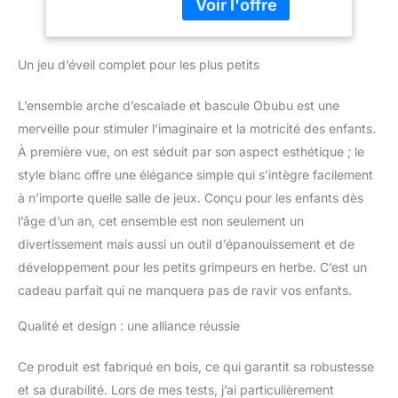
Toutes les pièces sont
Bébé pour Tout-
fabriquées en bois 100 %
Petits Bébé 1 Ans+
naturel, non toxique et
(Couleur)
Un jeu d’éveil complet pour les plus petits
inodore. Le bois est
soigneusement poli et
verni, lisse et sans
L’ensemble arche d’escalade et bascule Obubu est une
bavures, créant une
merveille pour stimuler l’imaginaire et la motricité des enfants.
structure de jeu
À première vue, on est séduit par son aspect esthétique ; le
d'intérieur sûre et
style blanc offre une élégance simple qui s’intègre facilement
amusante pour vos tout-
petits
PLUS DE 7
à n’importe quelle salle de jeux. Conçu pour les enfants dès
COMBINAISONS
l’âge d’un an, cet ensemble est non seulement un
POSSIBLES : Ce triangle
divertissement mais aussi un outil d’épanouissement et de
d'escalade se compose
développement pour les petits grimpeurs en herbe. C’est un
d'une structure
cadeau parfait qui ne manquera pas de ravir vos enfants.
d'escalade, d'un
toboggan, d'une arche et
Qualité et design : une alliance réussie
d'un coussin d'arche. La
structure d'escalade est
dotée d'un toboggan
Ce produit est fabriqué en bois, ce qui garantit sa robustesse
double face : un côté
et sa durabilité. Lors de mes tests, j’ai particulièrement