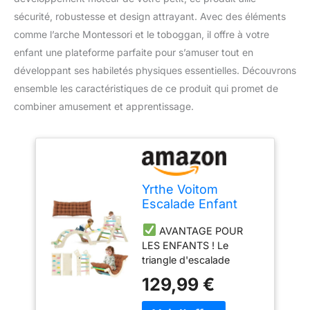
sécurité, robustesse et design attrayant. Avec des éléments
comme l’arche Montessori et le toboggan, il offre à votre
enfant une plateforme parfaite pour s’amuser tout en
développant ses habiletés physiques essentielles. Découvrons
ensemble les caractéristiques de ce produit qui promet de
combiner amusement et apprentissage.
Yrthe Voitom
Escalade Enfant
Arche Montessori
AVANTAGE POUR
Bebe 7 en 1 Triangle
LES ENFANTS ! Le
d'escalade Bois
triangle d'escalade
avec Arche Eveil,
amélioré Yrthe Voitom
Toboggan Échelle
129,99 €
est certifié conforme aux
Coussin Toboggan,
normes ASTM et CPSC.
Parcours Motricité