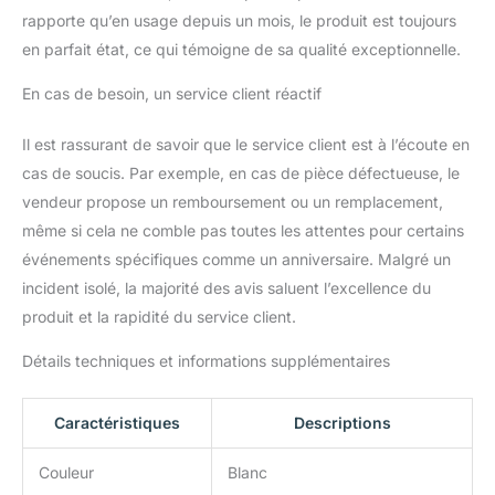
rapporte qu’en usage depuis un mois, le produit est toujours
aventures entre amis.
Des coussins moelleux
en parfait état, ce qui témoigne de sa qualité exceptionnelle.
et incurvés créent une
chaise à bascule
En cas de besoin, un service client réactif
confortable ; un design
unique avec crochets
Il est rassurant de savoir que le service client est à l’écoute en
permet aux enfants de
cas de soucis. Par exemple, en cas de pièce défectueuse, le
créer leur propre aire de
vendeur propose un remboursement ou un remplacement,
jeu ! Les courbes
allongées de la base
même si cela ne comble pas toutes les attentes pour certains
empêchent le
événements spécifiques comme un anniversaire. Malgré un
basculement, même en
incident isolé, la majorité des avis saluent l’excellence du
cas de jeu intense ; les
produit et la rapidité du service client.
poignées pratiques
augmentent le plaisir et la
Détails techniques et informations supplémentaires
sécurité de l'escalade.
C'est une excellente
alternative aux
Caractéristiques
Descriptions
smartphones !
FACILE À PLIER ET À
Couleur
Blanc
RANGER : Le portique