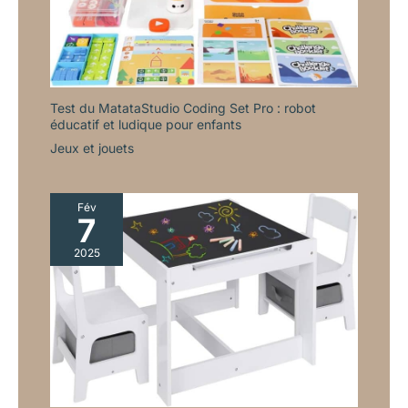
garantir des produits de
la plus haute qualité,
nous nous efforçons de
garantir la satisfaction de
chaque client. Contactez
notre service client
Test du MatataStudio Coding Set Pro : robot
Amazon : connectez-
éducatif et ludique pour enfants
vous à votre compte
Jeux et jouets
Amazon, sélectionnez «
Vos commandes »,
recherchez le numéro de
Fév
commande et cliquez sur
7
« Contacter le vendeur »
2025