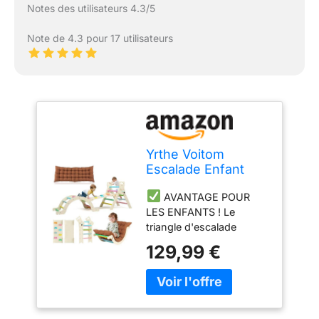
Notes des utilisateurs 4.3/5
Note de 4.3 pour 17 utilisateurs
Yrthe Voitom
Escalade Enfant
Arche Montessori
AVANTAGE POUR
Bebe 7 en 1 Triangle
LES ENFANTS ! Le
d'escalade Bois
triangle d'escalade
avec Arche Eveil,
amélioré Yrthe Voitom
Toboggan Échelle
129,99 €
est certifié conforme aux
Coussin Toboggan,
normes ASTM et CPSC.
Parcours Motricité
Toutes les pièces sont
Bébé pour Tout-
fabriquées en bois 100 %
Petits Bébé 1 Ans+
naturel, non toxique et
(Couleur)