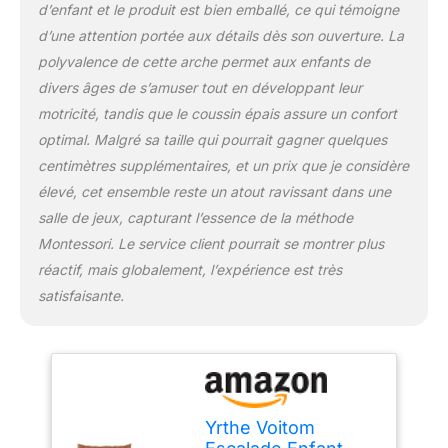
d’enfant et le produit est bien emballé, ce qui témoigne
surface lisse et polie
pour la glisse. L'arche
d’une attention portée aux détails dès son ouverture. La
d'escalade peut
polyvalence de cette arche permet aux enfants de
également être retournée
divers âges de s’amuser tout en développant leur
et utilisée comme
motricité, tandis que le coussin épais assure un confort
balançoire, offrant de
nombreuses autres
optimal. Malgré sa taille qui pourrait gagner quelques
options de jeu. Favorise
centimètres supplémentaires, et un prix que je considère
la motricité, la
élevé, cet ensemble reste un atout ravissant dans une
coordination corporelle,
salle de jeux, capturant l’essence de la méthode
l'équilibre et le
développement cérébral
Montessori. Le service client pourrait se montrer plus
des enfants
CONÇU
réactif, mais globalement, l’expérience est très
POUR LES ENFANTS :
satisfaisante.
Les couleurs vives de la
structure d'escalade
stimulent la perception
des couleurs et les
incitent à vivre des
aventures entre amis.
Yrthe Voitom
Des coussins moelleux