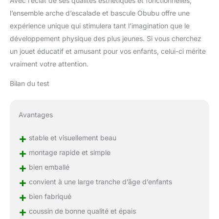
Avec l’éclat de ses qualités esthétiques et fonctionnelles,
pour les enfants et les
tout-petits. Nous avons
l’ensemble arche d’escalade et bascule Obubu offre une
tous des talents cachés,
expérience unique qui stimulera tant l’imagination que le
et plus tôt nous les
développement physique des plus jeunes. Si vous cherchez
découvrons, mieux c'est.
un jouet éducatif et amusant pour vos enfants, celui-ci mérite
Avec le portique
vraiment votre attention.
d'escalade Montessori,
vos enfants peuvent
Bilan du test
développer leur créativité
!
UN SERVICE CLIENT
FIABLE : Notre priorité
Avantages
absolue est la
satisfaction de nos
+
clients. En plus de
stable et visuellement beau
garantir des produits de
+
montage rapide et simple
la plus haute qualité,
+
bien emballé
nous nous efforçons de
garantir la satisfaction de
+
convient à une large tranche d’âge d’enfants
chaque client. Contactez
+
bien fabriqué
notre service client
Amazon : connectez-
+
coussin de bonne qualité et épais
vous à votre compte