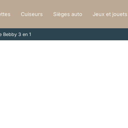
ttes
Cuiseurs
Sièges auto
Jeux et jouets
ne Bebby 3 en 1