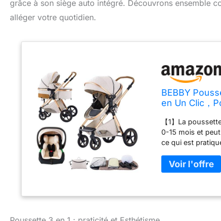
grâce à son siège auto intégré. Découvrons ensemble co
alléger votre quotidien.
BEBBY Pousset
en Un Clic，Po
Canne Paysag
【1】La poussette a
(Rice white, H
0-15 mois et peut
ce qui est pratiqu
dans les deux sen
position assise 1
garde-corps peut 
se monte facileme
d'encliquetage du 
transporté pour év
mois et est conf
Poussette 3 en 1 : praticité et Esthétisme