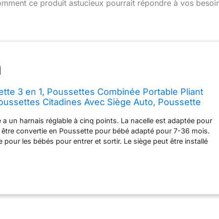
mment ce produit astucieux pourrait répondre à vos besoin
te 3 en 1, Poussettes Combinée Portable Pliant
ussettes Citadines Avec Siège Auto, Poussette
e Haut Cadre en Aluminium Pour Nouveau-né
 un harnais réglable à cinq points. La nacelle est adaptée pour
2)
 être convertie en Poussette pour bébé adapté pour 7-36 mois.
e pour les bébés pour entrer et sortir. Le siège peut être installé
s. Le dossier de la poussette dispose de 3 modes de réglage :
35°, mode semi-allongé 150°, Poussette horizontale 180°. Le
être ouvert d'une seule main puis tourné à 180°. 【2】Le siège
nt sur le châssis de la poussette à l'aide du système
siège. En ajustant l'angle de l'accoudoir, le siège peut être
iter de réveiller le bébé.Le siège convient aux bébés de 0 à 15
orme à la réglementation européenne ECE R129. Le siège peut