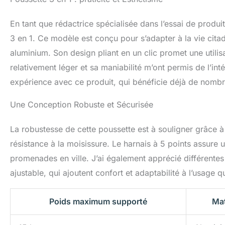
être utilisé lorsq
bébé. 【3】La poign
En tant que rédactrice spécialisée dans l’essai de produits
facilement et peu
couvre-pieds chau
3 en 1. Ce modèle est conçu pour s’adapter à la vie cita
a 4 vitesses qui p
aluminium. Son design pliant en un clic promet une utilis
supérieures et la
relativement léger et sa maniabilité m’ont permis de l’in
【4】Marcher sur le
même temps, ce qu
expérience avec ce produit, qui bénéficie déjà de nombre
amortisseurs indé
cadre en alumini
Une Conception Robuste et Sécurisée
éloigne égalemen
poussette convie
La robustesse de cette poussette est à souligner grâce à 
passé avec succès
comprend égaleme
résistance à la moisissure. Le harnais à 5 points assure 
une housse de plu
promenades en ville. J’ai également apprécié différentes
grand sac à lange
ajustable, qui ajoutent confort et adaptabilité à l’usage q
extra large pour le
Poids maximum supporté
Mat