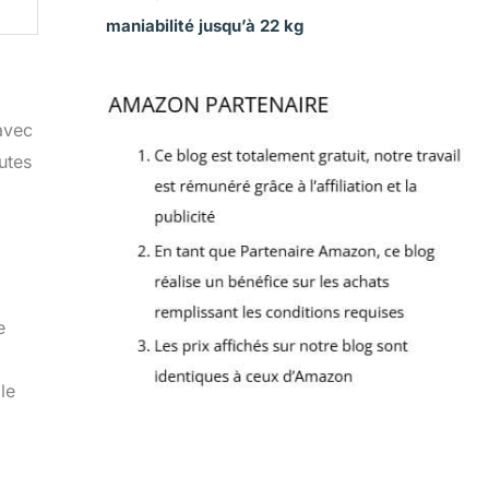
maniabilité jusqu’à 22 kg
 avec
utes
e
le