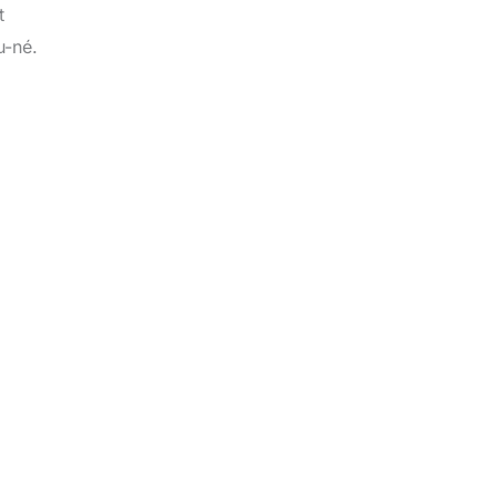
t
u-né.