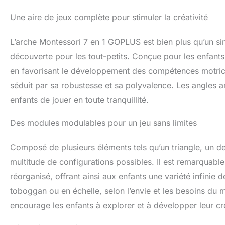
toute inquiétude 
connexions vissées
Une aire de jeux complète pour stimuler la créativité
L'ensemble combi
enfants puissent 
L’arche Montessori 7 en 1 GOPLUS est bien plus qu’un simp
Explorez d'autres
est livré avec un
découverte pour les tout-petits. Conçue pour les enfants â
pour être utilisé
en favorisant le développement des compétences motrices 
poignées convivia
séduit par sa robustesse et sa polyvalence. Les angles a
jouet d'arche n'e
bascule. Cet ensem
enfants de jouer en toute tranquillité.
de plaisir ! Matér
barres en bois de 
Des modules modulables pour un jeu sans limites
de triangle d'esc
que les coins arr
Composé de plusieurs éléments tels qu’un triangle, un d
De plus, la peintu
Accompagnez la cr
multitude de configurations possibles. Il est remarquable
enfants actifs, ce 
réorganisé, offrant ainsi aux enfants une variété infinie
créativité, à amél
toboggan ou en échelle, selon l’envie et les besoins du m
rédu.
encourage les enfants à explorer et à développer leur cré