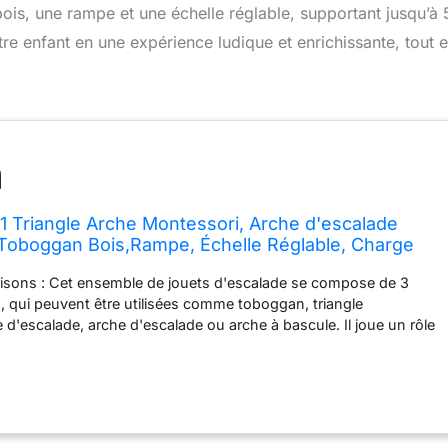
ois, une rampe et une échelle réglable, supportant jusqu’à 
re enfant en une expérience ludique et enrichissante, tout 
 Triangle Arche Montessori, Arche d'escalade
Toboggan Bois,Rampe, Échelle Réglable, Charge
ut-Petits Bébé 1 Ans+(Naturel)
isons : Cet ensemble de jouets d'escalade se compose de 3
es, qui peuvent être utilisées comme toboggan, triangle
 d'escalade, arche d'escalade ou arche à bascule. Il joue un rôle
nt les enfants à développer des compétences dès leur plus jeune
mper, glisser et grimper. Mieux encore, l'échelle réglable en
t d'ajuster librement la difficulté pour convenir à différents
tra stable et sûre : Doté de structures de support triangulaires et
cet ensemble de jouets d'escalade en triangle vous libérera de