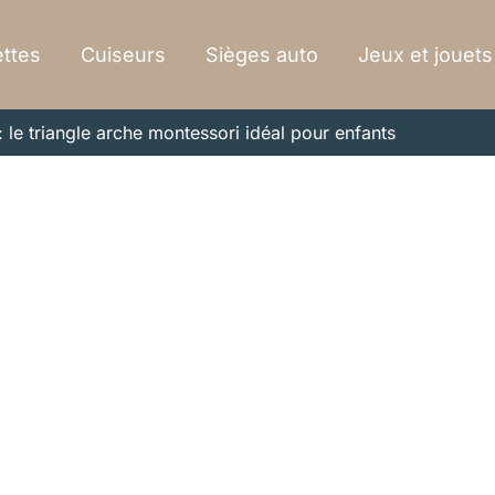
ttes
Cuiseurs
Sièges auto
Jeux et jouets
: le triangle arche montessori idéal pour enfants