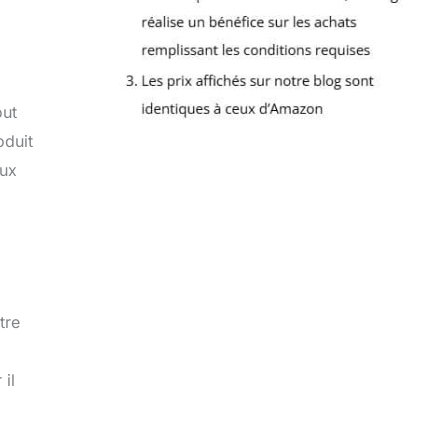
out
oduit
aux
tre
 il