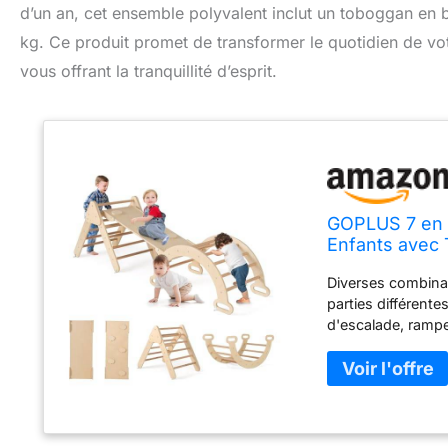
d’un an, cet ensemble polyvalent inclut un toboggan en b
kg. Ce produit promet de transformer le quotidien de vot
vous offrant la tranquillité d’esprit.
GOPLUS 7 en 1
Enfants avec 
50KG, pour To
Diverses combina
parties différent
d'escalade, rampe
important en aida
âge, telles que ra
hauteur vous perme
âges. Structure ex
arquées stables, 