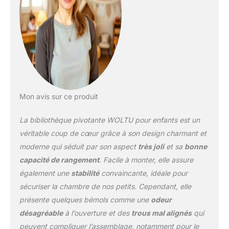
niveaux compartimentés,
la bibliothèque pour
enfant permet un
rangement bien organisé
des livres ou des jouets
Gain d’espace : La
bibliothèque d’angle
n’occupe une petite
surface au sol. Mais elle
Mon avis sur ce produit
offre 4 niveaux de
rangement pour
La bibliothèque pivotante WOLTU pour enfants est un
s’intégrer dans la
chambre d'enfant, le
véritable coup de cœur grâce à son design charmant et
salon, le bureau à
moderne qui séduit par son aspect
très joli
et sa
bonne
domicile, etc. Haute
capacité de rangement
. Facile à monter, elle assure
qualité & Sécurité : En
également une
stabilité
convaincante, idéale pour
MDF de qualité E1 peint
par pulvérisation, la
sécuriser la chambre de nos petits. Cependant, elle
petite bibliothèque est
présente quelques bémols comme une
odeur
solide, durable et facile à
désagréable
à l’ouverture et des
trous mal alignés
qui
entretenir. Tous les coins
peuvent compliquer l’assemblage, notamment pour le
sont arrondis pour la