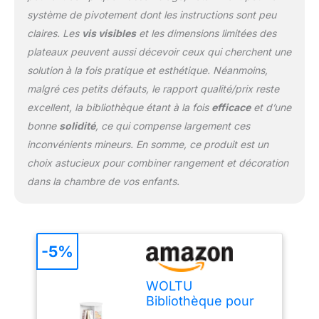
sécurité des enfants
système de pivotement dont les instructions sont peu
Assemblage Facile : Avec
claires. Les
vis visibles
et les dimensions limitées des
des accessoires
plateaux peuvent aussi décevoir ceux qui cherchent une
numérotés et des
solution à la fois pratique et esthétique. Néanmoins,
instructions illustrées, le
malgré ces petits défauts, le rapport qualité/prix reste
rangement livre enfant
est facile à assembler
excellent, la bibliothèque étant à la fois
efficace
et d’une
bonne
solidité
, ce qui compense largement ces
inconvénients mineurs. En somme, ce produit est un
choix astucieux pour combiner rangement et décoration
dans la chambre de vos enfants.
-5%
WOLTU
Bibliothèque pour
Enfants, Étagère