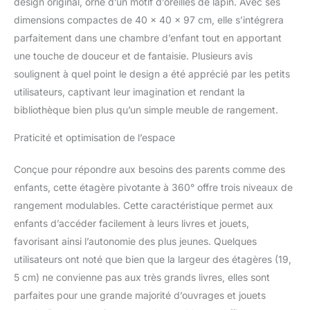
design original, orné d’un motif d’oreilles de lapin. Avec ses
enfants pour l'auto-
organisation. Avec 1
dimensions compactes de 40 x 40 x 97 cm, elle s’intégrera
plateau ouvert et 4
parfaitement dans une chambre d’enfant tout en apportant
niveaux compartimentés,
une touche de douceur et de fantaisie. Plusieurs avis
la bibliothèque pour
soulignent à quel point le design a été apprécié par les petits
enfant permet un
rangement bien organisé
utilisateurs, captivant leur imagination et rendant la
des livres ou des jouets
bibliothèque bien plus qu’un simple meuble de rangement.
Gain d’espace : La
bibliothèque d’angle
Praticité et optimisation de l’espace
n’occupe une petite
surface au sol. Mais elle
Conçue pour répondre aux besoins des parents comme des
offre 4 niveaux de
enfants, cette étagère pivotante à 360° offre trois niveaux de
rangement pour
rangement modulables. Cette caractéristique permet aux
s’intégrer dans la
chambre d'enfant, le
enfants d’accéder facilement à leurs livres et jouets,
salon, le bureau à
favorisant ainsi l’autonomie des plus jeunes. Quelques
domicile, etc. Haute
utilisateurs ont noté que bien que la largeur des étagères (19,
qualité & Sécurité : En
5 cm) ne convienne pas aux très grands livres, elles sont
MDF de qualité E1 peint
par pulvérisation, la
parfaites pour une grande majorité d’ouvrages et jouets
petite bibliothèque est