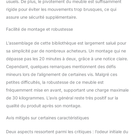
usuels. De plus, le pivotement du meuble est suffisamment
solide, durable et facile à
rigide pour éviter les mouvements trop brusques, ce qui
entretenir. Tous les coins
assure une sécurité supplémentaire.
sont arrondis pour la
sécurité des enfants
Facilité de montage et robustesse
Assemblage Facile : Avec
des accessoires
L’assemblage de cette bibliothèque est largement salué pour
numérotés et des
instructions illustrées, le
sa simplicité par de nombreux acheteurs. Un montage qui ne
rangement livre enfant
dépasse pas les 20 minutes à deux, grâce à une notice claire.
est facile à assembler
Cependant, quelques remarques mentionnent des défis
mineurs lors de l’alignement de certaines vis. Malgré ces
petites difficultés, la robustesse de ce meuble est
fréquemment mise en avant, supportant une charge maximale
de 30 kilogrammes. L’avis général reste très positif sur la
qualité du produit après son montage.
Avis mitigés sur certaines caractéristiques
Deux aspects ressortent parmi les critiques : l’odeur initiale du