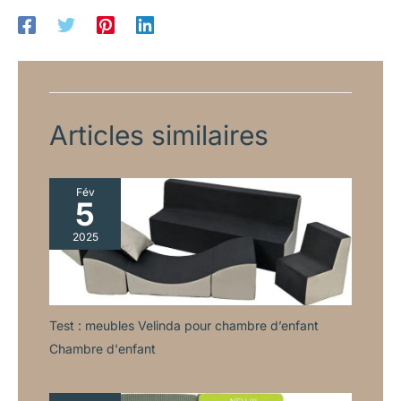
jeux ou écoles maternelles Poches en Tissu Résistantes et
Faciles à Nettoyer : Équipée de poches en tissu de haute
qualité, cette bibliothèque permet de ranger des livres de
différentes tailles. Les poches sont faciles à entretenir, offrant
une solution de rangement pratique et durable Assemblage
Rapide et Entretien Minimal : Livrée avec des instructions
claires et tout le matériel nécessaire, cette étagère se monte en
quelques minutes. Sa surface lisse facilite le nettoyage
quotidien, assurant une utilisation sans souci
Articles similaires
Fév
5
2025
Test : meubles Velinda pour chambre d’enfant
Chambre d'enfant