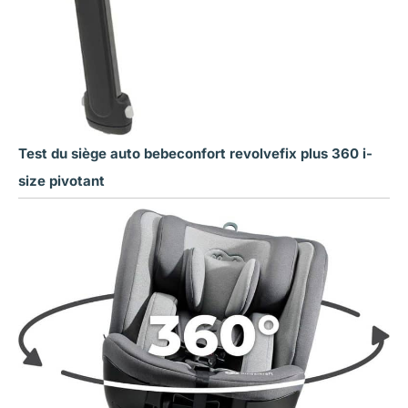
Test du siège auto bebeconfort revolvefix plus 360 i-
size pivotant