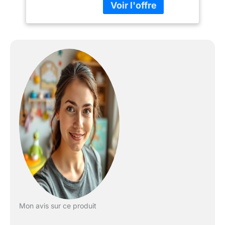
environ 4 ans CONVIENT
Pro2, De la
AUX SIÈGES AUTO
naissance à 4 ans,
POUR BÉBÉ ET POUR
40 - 105 cm, 0 - 18
TOUT-PETIT MAXI-COSI
kg
: compatible avec Maxi-
Cosi Jade, Tinca, Rock,
Coral, Pebble Plus,
Pebble Pro, Pearl Pro 2 et
Pearl Smart i-Size
COMPATIBLE I-SIZE :
conformément à la
dernière norme de
sécurité européenne,
permettant une position
dos à la route jusqu’à ce
que votre enfant ait
environ 4 ans
INSTALLATION CLICK &
GO : pour fixer facilement
votre siège auto Maxi-
Mon avis sur ce produit
Cosi à la base ISOFIX