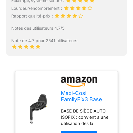
Éclairage/Système sonore :
Lourdeur/encombrement :
Rapport qualité-prix :
Notes des utilisateurs 4.7/5
Note de 4.7 pour 2541 utilisateurs
Maxi-Cosi
FamilyFix3 Base
siège auto ISOFIX
BASE DE SIÈGE AUTO
pour sièges auto
ISOFIX : convient à une
Coral, Pebble Plus,
utilisation dès la
Pearl Smart i-Size,
naissance jusqu'à
Pebble Pro et Pearl