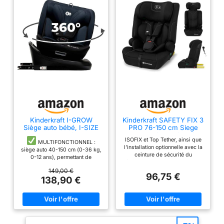
COMPATIBLE I-SIZE :
conformément à la
dernière norme de
sécurité européenne,
permettant une position
dos à la route jusqu’à ce
que votre enfant ait
environ 4 ans
INSTALLATION CLICK &
GO : pour fixer facilement
votre siège auto Maxi-
Cosi à la base ISOFIX
Kinderkraft I-GROW
Kinderkraft SAFETY FIX 3
Siège auto bébé, I-SIZE
PRO 76-150 cm Siege
CONFIRME LA BONNE
40-150 cm, 0 à 36 kg
auto isofix, Isofix 9 à
INSTALLATION : et évite
ISOFIX et Top Tether, ainsi que
évolutif, dès la naissance
36kg, de 15 mois à 12
MULTIFONCTIONNEL :
l’installation optionnelle avec la
les erreurs d'installation,
et jusqu'à 12 ans environ,
ans, Systèmes de
siège auto 40-150 cm (0-36 kg,
ceinture de sécurité du
Groupe 0/1/2/3, Isofix,
sécurité, L'Appui-tête
0-12 ans), permettant de
grâce aux indicateurs
véhicule, permettent un montage
360°, RWF, FWF,
réglage, Extra TOP
transporter un enfant en position
sûr selon la taille de l’enfant,
149,00 €
d'installation sur la base
Protections latérales, Noir
TETHER, Harnais à 5
RWF (dos à la route) jusqu'à
96,75 €
garantissant stabilité et
138,90 €
graphite
points, Noir
l'âge de 4 ans et FWF (face à la
de siège auto
utilisation intuitive au quotidien.
route). Il est conforme à la
UTILISATION
Le système EASY GROW permet
dernière norme de sécurité R129
de régler simultanément
PROLONGÉE : assurant
i-Size. Il a fait l'objet de tests
l’appui-tête et le harnais d’un
la compatibilité avec les
de collision rigoureux.
SÛR
seul mouvement fluide, sans les
: il est doté de systèmes de
réenfiler, pour que le siège
sièges auto pour bébé et