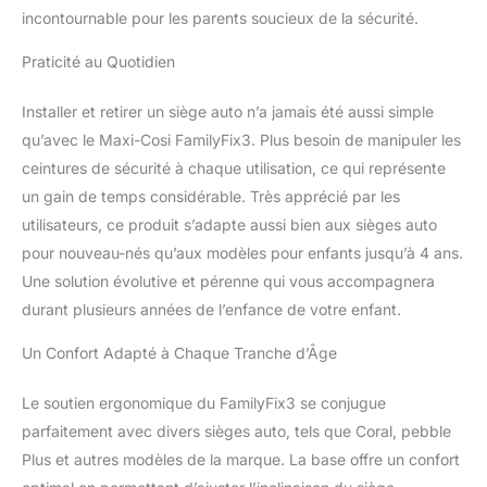
incontournable pour les parents soucieux de la sécurité.
que votre enfant ait
environ 4 ans
Praticité au Quotidien
INSTALLATION CLICK &
GO : pour fixer facilement
Installer et retirer un siège auto n’a jamais été aussi simple
votre siège auto Maxi-
Cosi à la base ISOFIX
qu’avec le Maxi-Cosi FamilyFix3. Plus besoin de manipuler les
CONFIRME LA BONNE
ceintures de sécurité à chaque utilisation, ce qui représente
INSTALLATION : et évite
un gain de temps considérable. Très apprécié par les
les erreurs d'installation,
utilisateurs, ce produit s’adapte aussi bien aux sièges auto
grâce aux indicateurs
d'installation sur la base
pour nouveau-nés qu’aux modèles pour enfants jusqu’à 4 ans.
de siège auto
Une solution évolutive et pérenne qui vous accompagnera
UTILISATION
durant plusieurs années de l’enfance de votre enfant.
PROLONGÉE : assurant
la compatibilité avec les
Un Confort Adapté à Chaque Tranche d’Âge
sièges auto pour bébé et
pour tout-petit,
Le soutien ergonomique du FamilyFix3 se conjugue
permettant une
parfaitement avec divers sièges auto, tels que Coral, pebble
utilisation dès la
naissance jusqu'à son
Plus et autres modèles de la marque. La base offre un confort
4ème anniversaire