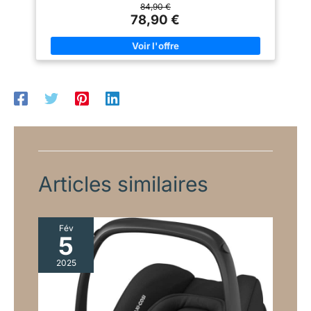
base dans la voiture une fois, puis il suffit de quelques
84,90 €
ceinture de sécurité, les harnais
instants pour fixer le siège à la base.
SÛRE : la jambe de
78,90 €
intérieurs à 5 points se rangent
force constitue un autre point de stabilité pour la base. Elle est
dans un compartiment de
également dotée d'indicateurs pour une installation correcte.
rangement spécial. Le siège
dispose également d'un insert
INSTALLATION CORRECTE : grâce à la base, l'installation
modulable avec mousse à
du siège sera simple et correcte à chaque fois. Cela ne prend
mémoire de forme dans l'appui-
que quelques instants.
SOLIDE : la base est fabriquée à
tête pour les plus jeunes. La
partir de matériaux durables et résistants pour renforcer la
housse peut être facilement
sécurité.
retirée pour être lavée.
Articles similaires
Fév
5
2025