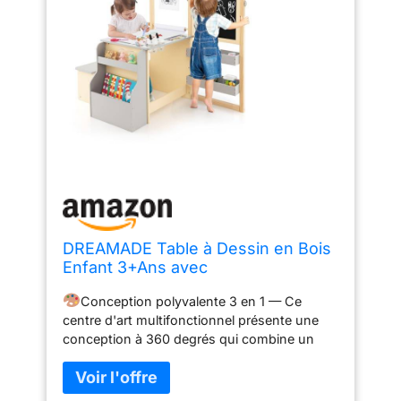
DREAMADE Table à Dessin en Bois
Enfant 3+Ans avec
Banc&Tableau,Bureau Enfant
Conception polyvalente 3 en 1 — Ce
Double Face avec Table
centre d'art multifonctionnel présente une
d’Art&Bibliothèque&Porte-Rouleau
conception à 360 degrés qui combine un
de Papier&Marqueur (Gris, avec
chevalet d'art pour enfants, une table et un
Chevalet)
banc et une étagère.
Chevalet double face
réglable — Le chevalet double face (tableau