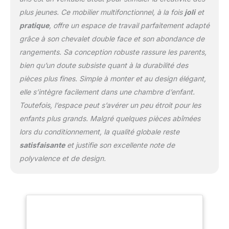
complètes, dont 5 craies, 2 marqueurs, 2
plus jeunes. Ce mobilier multifonctionnel, à la fois
joli
et
pots de peinture et 1 tampon effaceur. De
pratique
, offre un espace de travail parfaitement adapté
plus, 1 rouleau de papier est fourni pour plus
d'espace de dessin, et 2 clips métalliques
grâce à son chevalet double face et son abondance de
utiles aident à maintenir le papier
rangements. Sa conception robuste rassure les parents,
supplémentaire en place.
bien qu’un doute subsiste quant à la durabilité des
pièces plus fines. Simple à monter et au design élégant,
elle s’intègre facilement dans une chambre d’enfant.
Toutefois, l’espace peut s’avérer un peu étroit pour les
enfants plus grands. Malgré quelques pièces abîmées
lors du conditionnement, la qualité globale reste
satisfaisante
et justifie son excellente note de
polyvalence et de design.