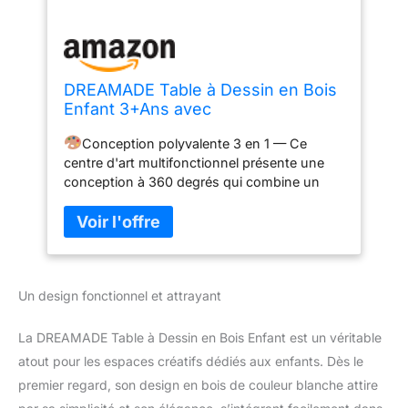
DREAMADE Table à Dessin en Bois
Enfant 3+Ans avec
Banc&Tableau,Bureau Enfant
Conception polyvalente 3 en 1 — Ce
Double Face avec Table
centre d'art multifonctionnel présente une
d’Art&Bibliothèque&Porte-Rouleau
conception à 360 degrés qui combine un
de Papier&Marqueur (Gris, avec
chevalet d'art pour enfants, une table et un
Chevalet)
banc et une étagère.
Chevalet double face
réglable — Le chevalet double face (tableau
noir facile à écrire et tableau blanc
magnétique) peut être facilement ajusté en
Un design fonctionnel et attrayant
hauteur grâce au bouton de réglage de la
hauteur, parfait pour les enfants à partir de 3
ans.
Grand espace de rangement — Ce
La DREAMADE Table à Dessin en Bois Enfant est un véritable
chevalet d'art comprend un bureau spacieux
atout pour les espaces créatifs dédiés aux enfants. Dès le
avec une fente pour stylo et 2 porte-
premier regard, son design en bois de couleur blanche attire
gobelets. De plus, 1 crochet de suspension