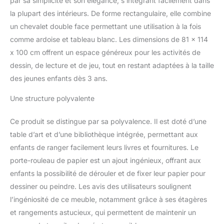
par sa simplicité et son élégance, s’intégrant facilement dans
pratique, une bibliothèque à 2 niveaux, 2
plateaux de rangement et le compartiment
la plupart des intérieurs. De forme rectangulaire, elle combine
de rangement sous le banc offrent
un chevalet double face permettant une utilisation à la fois
suffisamment d'espace.
Construction
comme ardoise et tableau blanc. Les dimensions de 81 x 114
sûre et stable — Fabriqué avec un cadre en
x 100 cm offrent un espace généreux pour les activités de
bois massif, cet ensemble table à dessin et
dessin, de lecture et de jeu, tout en restant adaptées à la taille
chevalet est suffisamment robuste et stable,
permettant au bureau de supporter jusqu'à
des jeunes enfants dès 3 ans.
50 kg et au banc pouvant accueillir 1 à 2
enfants de supporter jusqu'à 50 kg. De plus,
Une structure polyvalente
les coins arrondis et lisses les protègent des
blessures.
Accessoires complets — Ce
Ce produit se distingue par sa polyvalence. Il est doté d’une
chevalet d'art est livré avec des fournitures
table d’art et d’une bibliothèque intégrée, permettant aux
complètes, dont 5 craies, 2 marqueurs, 2
enfants de ranger facilement leurs livres et fournitures. Le
pots de peinture et 1 tampon effaceur. De
plus, 1 rouleau de papier est fourni pour plus
porte-rouleau de papier est un ajout ingénieux, offrant aux
d'espace de dessin, et 2 clips métalliques
enfants la possibilité de dérouler et de fixer leur papier pour
utiles aident à maintenir le papier
dessiner ou peindre. Les avis des utilisateurs soulignent
supplémentaire en place.
l’ingéniosité de ce meuble, notamment grâce à ses étagères
et rangements astucieux, qui permettent de maintenir un