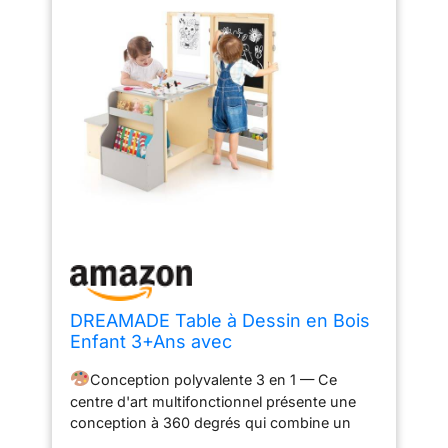
DREAMADE Table à Dessin en Bois
Enfant 3+Ans avec
Banc&Tableau,Bureau Enfant
Conception polyvalente 3 en 1 — Ce
Double Face avec Table
centre d'art multifonctionnel présente une
d’Art&Bibliothèque&Porte-Rouleau
conception à 360 degrés qui combine un
de Papier&Marqueur (Gris, avec
chevalet d'art pour enfants, une table et un
Chevalet)