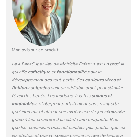
d'éponge haute densité
pour un excellent
soutien, ces blocs en
mousse sont fabriqués à
partir d'éponge douce et
de tissu respectueux de
la peau dans des
couleurs apaisantes,
Mon avis sur ce produit
garantissant la
convivialité sensorielle et
Le « BanaSuper Jeu de Motricité Enfant » est un produit
la sécurité pour les
petits.
Base
qui allie
esthétique
et
fonctionnalité
pour le
antidérapante et
développement des tout-petits. Ses
couleurs vives et
fermeture éclair cachée :
finitions soignées
sont un véritable atout pour stimuler
La base est conçue pour
l’éveil des bébés. Les modules, à la fois
solides et
éviter de glisser sur les
sols carrelés, assurant
modulables
, s’intègrent parfaitement dans n’importe
ainsi la sécurité de votre
quel intérieur et offrent une expérience de jeu
sécurisée
enfant. Elle est
grâce à leur structure d’escalade antidérapante. Bien
également dotée d'une
que les dimensions puissent sembler plus petites que sur
tête de fermeture éclair
cachée pour éviter
les photos, et que la mousse prenne un peu de temps à