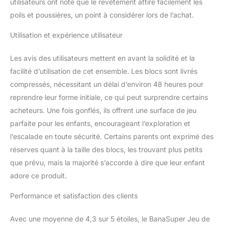
cachée pour éviter
utilisateurs ont noté que le revêtement attire facilement les
l'ingestion accidentelle
poils et poussières, un point à considérer lors de l’achat.
de petites pièces.
Facile à nettoyer et
Utilisation et expérience utilisateur
durable : Fabriqués dans
un tissu doux, durable,
Les avis des utilisateurs mettent en avant la solidité et la
ces blocs sont faciles à
facilité d’utilisation de cet ensemble. Les blocs sont livrés
nettoyer. Ils sont dotés
compressés, nécessitant un délai d’environ 48 heures pour
de fermetures éclair pour
un démontage et un
reprendre leur forme initiale, ce qui peut surprendre certains
lavage sans tracas, ce
acheteurs. Une fois gonflés, ils offrent une surface de jeu
qui rend l'entretien sans
parfaite pour les enfants, encourageant l’exploration et
effort.
Rangement
l’escalade en toute sécurité. Certains parents ont exprimé des
pratique : L'ensemble est
compressé sous vide et
réserves quant à la taille des blocs, les trouvant plus petits
ne nécessite aucun
que prévu, mais la majorité s’accorde à dire que leur enfant
assemblage. Il retrouvera
adore ce produit.
sa forme initiale dans les
48 heures et peut être
Performance et satisfaction des clients
commodément rangé
dans un coin, ce qui
Avec une moyenne de 4,3 sur 5 étoiles, le BanaSuper Jeu de
atténue les problèmes de