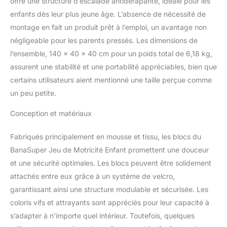
offre une structure d’escalade antidérapante, idéale pour les
d'éponge haute densité
enfants dès leur plus jeune âge. L’absence de nécessité de
pour un excellent
soutien, ces blocs en
montage en fait un produit prêt à l’emploi, un avantage non
mousse sont fabriqués à
négligeable pour les parents pressés. Les dimensions de
partir d'éponge douce et
l’ensemble, 140 x 40 x 40 cm pour un poids total de 6,18 kg,
de tissu respectueux de
assurent une stabilité et une portabilité appréciables, bien que
la peau dans des
couleurs apaisantes,
certains utilisateurs aient mentionné une taille perçue comme
garantissant la
un peu petite.
convivialité sensorielle et
la sécurité pour les
Conception et matériaux
petits.
Base
antidérapante et
Fabriqués principalement en mousse et tissu, les blocs du
fermeture éclair cachée :
BanaSuper Jeu de Motricité Enfant promettent une douceur
La base est conçue pour
et une sécurité optimales. Les blocs peuvent être solidement
éviter de glisser sur les
sols carrelés, assurant
attachés entre eux grâce à un système de velcro,
ainsi la sécurité de votre
garantissant ainsi une structure modulable et sécurisée. Les
enfant. Elle est
coloris vifs et attrayants sont appréciés pour leur capacité à
également dotée d'une
s’adapter à n’importe quel intérieur. Toutefois, quelques
tête de fermeture éclair