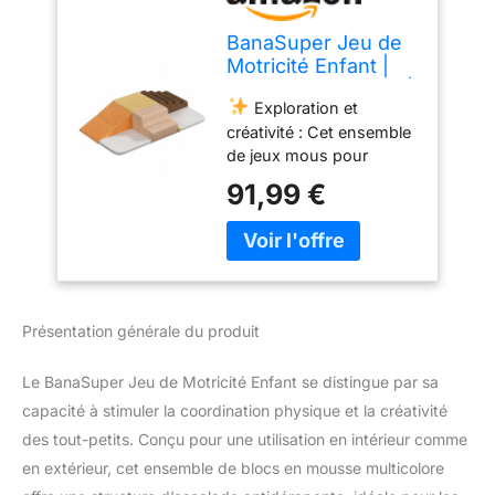
BanaSuper Jeu de
Motricité Enfant |
Parcours Motricité |
Exploration et
Blocs Mousse
créativité : Cet ensemble
Éducatifs avec
de jeux mous pour
Velcro | Structure
enfants comprend six
d'escalade
91,99 €
blocs d'escalade en
Antidérapante |
mousse, parfaits pour
Jouets d'escalade |
une variété d'activités de
Design Lavable &
jeu telles que grimper,
Sécurité Renforcée,
ramper, glisser et
Multicolore
construire. Ceux-ci
Présentation générale du produit
encouragent la
coordination physique,
Le BanaSuper Jeu de Motricité Enfant se distingue par sa
les compétences
capacité à stimuler la coordination physique et la créativité
motrices et le jeu
imaginatif chez les
des tout-petits. Conçu pour une utilisation en intérieur comme
enfants.
Matériaux
en extérieur, cet ensemble de blocs en mousse multicolore
doux et sûrs : Remplis