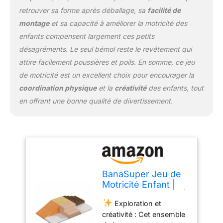
l'ingestion accidentelle
retrouver sa forme après déballage, sa
facilité de
de petites pièces.
montage
et sa capacité à améliorer la motricité des
Facile à nettoyer et
enfants compensent largement ces petits
durable : Fabriqués dans
désagréments. Le seul bémol reste le revêtement qui
un tissu doux, durable,
ces blocs sont faciles à
attire facilement poussières et poils. En somme, ce jeu
nettoyer. Ils sont dotés
de motricité est un excellent choix pour encourager la
de fermetures éclair pour
coordination physique
et la
créativité
des enfants, tout
un démontage et un
en offrant une bonne qualité de divertissement.
lavage sans tracas, ce
qui rend l'entretien sans
effort.
Rangement
pratique : L'ensemble est
compressé sous vide et
ne nécessite aucun
assemblage. Il retrouvera
BanaSuper Jeu de
sa forme initiale dans les
Motricité Enfant |
48 heures et peut être
Parcours Motricité |
commodément rangé
Exploration et
Blocs Mousse
dans un coin, ce qui
créativité : Cet ensemble
Éducatifs avec
atténue les problèmes de