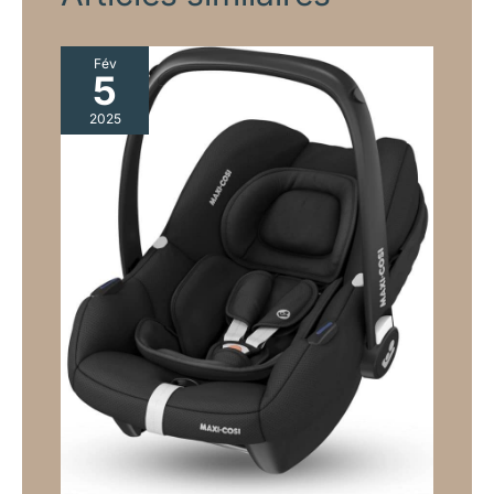
Fév
5
2025