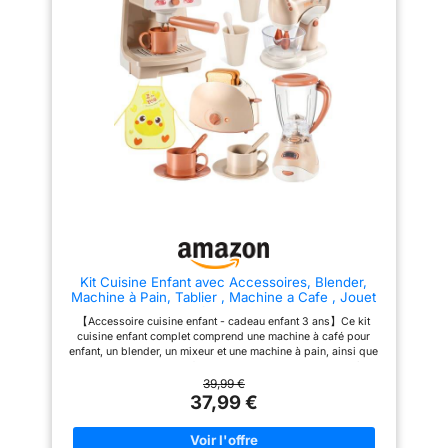
le toast peut être retiré, et le
plongeant dans son élégant
mixeur et la centrifugeuse sont
design Bosch répond à toutes
rotatifs. Ce jouet réaliste offrira
les attentes: son embout est
à vos enfants une expérience
amovible pour pouvoir être
culinaire réaliste, leur
nettoyé après avoir été utilisé
permettant de s'amuser pendant
dans le solide verre gradué
des heures. Une aventure
étanche En jouant avec ce
culinaire infinie : stimulez la
mixeur plongeant, les enfants
créativité des enfants dans un
stimulent non seulement leur
monde de possibilités !
créativité et imagination mais
Préparez un café avec la
également leur motricité fine
cafetière, concoctez des
smoothies colorés avec le
mixeur et faites cuire des toasts
croustillants avec le grille-pain.
La vaisselle incluse permet aux
enfants de jouer aux chefs, de
créer des moments de plaisir
Kit Cuisine Enfant avec Accessoires, Blender,
illimités et de stimuler leur
Machine à Pain, Tablier , Machine a Cafe , Jouet
imagination. Conseils : L'eau
Enfant 3 Ans
peut s'écouler dans la machine
【Accessoire cuisine enfant - cadeau enfant 3 ans】Ce kit
à café et les enfants peuvent
cuisine enfant complet comprend une machine à café pour
découvrir le processus de
enfant, un blender, un mixeur et une machine à pain, ainsi que
préparation du café. Remarque :
des ustensile cuisine enfant comme des tasses, des cuillères
Si l'eau ne coule pas, c'est qu'il
et un adorable tablier cuisine enfant. Ce jouet est spécialement
39,99 €
y a de l'air dans le tuyau.
conçu pour les jeux enfant 3 ans, favorise l'imagination tout en
37,99 €
Ouvrez le couvercle de la
offrant une expérience ludique et éducative 。(8 piles AA de
machine à café et secouez-la
1,5 V non incluses) 【Jouet éducatif pour stimuler la
vigoureusement plusieurs fois
créativité】Ce jouet fille 3 ans est parfait pour encourager
pour que l'eau s'écoule