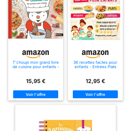
T'choupi mon grand livre
36 recettes faciles pour
de cuisine pour enfants -
enfants - Entrées Plats
70 recettes super
Desserts Goûters: Livre
simples, dès 3 ans (livre
de cuisine pour enfants
de recettes pour enfants)
dès 7 ans - Apprendre à
15,95 €
12,95 €
cuisiner en famille -
Complicité et partage
avec son enfant