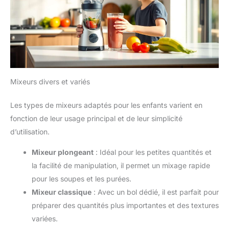
nettoyer. Sa fonction de
nettoyage automatique permet
un nettoyage à grande vitesse
et élimine facilement les résidus
d’aliments pour bébés. Rappel
amical : (1) Toutes les pièces de
la machine à purée d’aliments
pour bébés doivent être
maintenues au sec après le
nettoyage ; (2) Le nettoyage au
Mixeurs divers et variés
lave-vaisselle n’est pas
recommandé ☺【Cadeaux
attentionnés et excellent service
Les types de mixeurs adaptés pour les enfants varient en
client】 La machine à aliments
pour bébés Bear est un
fonction de leur usage principal et de leur simplicité
excellent cadeau pour un bain
de bébé pour la fête des mères,
d’utilisation.
Thanksgiving ou Noël. Pour tout
problème de produit, vous êtes
Mixeur plongeant
: Idéal pour les petites quantités et
toujours le bienvenu pour
contacter notre sympathique
la facilité de manipulation, il permet un mixage rapide
équipe d’assistance à la
clientèle. Nous vous répondrons
pour les soupes et les purées.
dans les 24 heures pour vous
fournir le service le plus
Mixeur classique
: Avec un bol dédié, il est parfait pour
satisfaisant
Conseil
préparer des quantités plus importantes et des textures
d'Expert pour l'Entretien: Les
taches d'eau ou le calcaire sur
variées.
la base en acier inoxydable