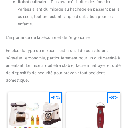
Robot culinaire
: Plus avancé, il offre des fonctions
peuvent être causés par les
minéraux présents dans l'eau
variées allant du mixage au hachage en passant par la
du robinet.
Pour maintenir
les performances et
cuisson, tout en restant simple d’utilisation pour les
l'apparence de votre prépare-
enfants.
aliments pour bébé : ① Pour
des résultats optimaux, utilisez
de l'eau purifiée ou filtrée ; ②
L’importance de la sécurité et de l’ergonomie
Après chaque utilisation,
séchez toutes les pièces avec
un chiffon doux ; ③ Nettoyez
périodiquement le réservoir
En plus du type de mixeur, il est crucial de considérer la
d'eau avec du vinaigre blanc ou
sûreté
et l’ergonomie, particulièrement pour un outil destiné à
une solution de détartrage ; ④
Le lavage au lave-vaisselle
un enfant. Le mixeur doit être stable, facile à nettoyer et doté
n'est pas recommandé.
de dispositifs de sécurité pour prévenir tout accident
domestique.
-5%
-8%