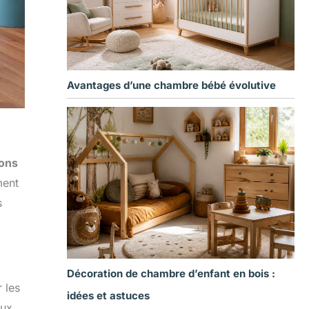
Avantages d’une chambre bébé évolutive
ons
ment
s
Décoration de chambre d’enfant en bois :
 les
idées et astuces
eux.