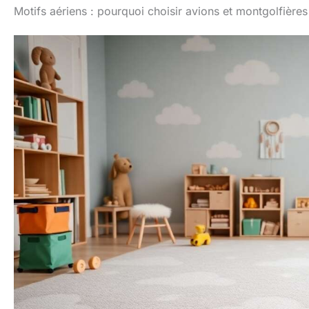
Motifs aériens : pourquoi choisir avions et montgolfières
geant puisqu'il mesure
geant 
120x180cm pour 1cm
150x
d'épaisseur.
PLIABLE
d'épais
LAVABLE & RÉVERSIBLE
LAVAB
Tapis sol bebe double
Tapis
face, facile à transporter
face, f
en exterieur grace à sa
en ext
housse.
ÉDUCATIF &
housse
LUDIQUE Tapis d'eveil
LUDIQ
bébé Montessori qui
bébé
stimule la psycho
sti
motricite et le
mo
développement sensoriel
dévelo
de vos enfants grace à
de vos
ses différents designs.
ses di