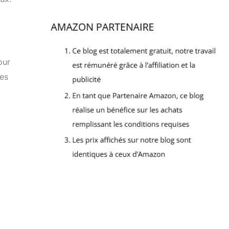
our
les