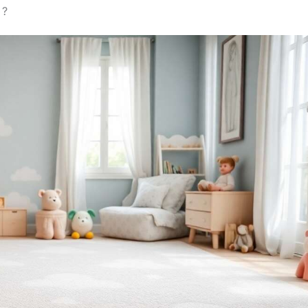
s'harmonisent
 ?
puisqu'il mesure
parfaitement avec votre
180cm pour 1cm
intérieur, créant une
seur.
PLIABLE
atmosphère de sécurité et
LE & RÉVERSIBLE
de bien-être. Mousse
 sol bebe double
Haute Densité Premium
acile à transporter
premium de 2 cm reprend
erieur grace à sa
sa taille plus rapidement
.
ÉDUCATIF &
que les alternatives moins
UE Tapis d'eveil
chères (en 1-2 jours). Le
 Montessori qui
tapis de sol bebe est plié
mule la psycho
en couverture et n'a pas
tricite et le
besoin d'être repassé,
ppement sensoriel
contrairement aux tapis
 enfants grace à
de sol bébé sous vide.
fférents designs.
L'emballage compressé
économise de l'espace et
réduit les émissions de
carbone. Certifié OEKO-
TEX STANDARD 100 (n°
24.HCN.50696) – le tapis
eveil bebe sûr et sans
odeur est fabriqué en
polyester sans BPA,
phtalates, formamide ni