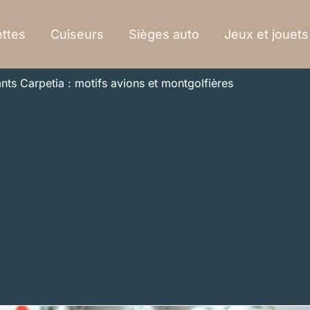
ttes
Cuiseurs
Sièges auto
Jeux et jouets
fants Carpetia : motifs avions et montgolfières