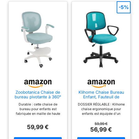
-5%
Zoobotanica Chaise de
Klihome Chaise Bureau
bureau pivotante à 360°
Enfant, Fauteuil de
pour enfant - Hauteur
Bureau, Türkis
Durable : cette chaise de
DOSSIER RÉGLABLE : Klihome
d'assise réglable de 36 à
bureau pour enfants est
chaise ergonomique pour
46 cm - Chaise de
fabriquée en maille de haute
enfants est équipée d'un
bureau ergonomique
qualité, planche en bois,
dossier mobile rénové, qui peut
avec roulettes - Avec
éponge et PP avec des
s'ajuster automatiquement vers
59,99 €
dossier et accoudoirs
59,99 €
technologies avancées, ce
le haut et vers le bas en fonction
56,99 €
réglables - Vert clair
produit est résistant à l'usure, à
du mouvement du dos, et
la corrosion et pas facile à
s'adapter à la courbe lombaire