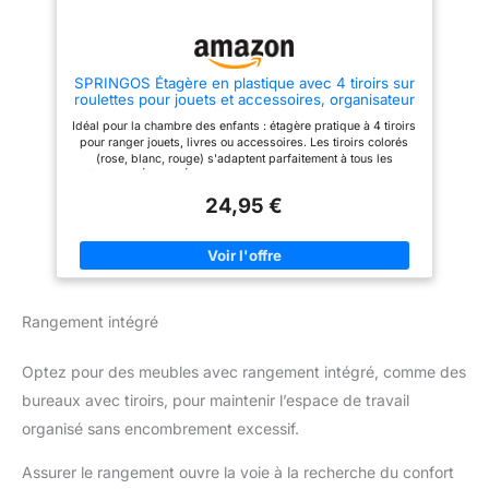
étagère mobile doit être montée
accidentelles. Les bords
par vous-même et sera pleine
surélevés et les barres
de joie lorsque vous assemblez
transversales sur un côté de
la bibliothèque mobile. Vous
l'étagère empêchent les objets
pouvez suivre les instructions et
de tomber MONTAGE FACILE :
SPRINGOS Étagère en plastique avec 4 tiroirs sur
l'installation est très simple et
Un manuel détaillé et les
roulettes pour jouets et accessoires, organisateur
peut être facilement montée par
accessoires de montage
mobile pour chambre d'enfants et salle de bain
une personne en moins de 10
nécessaires sont fournis pour
Idéal pour la chambre des enfants : étagère pratique à 4 tiroirs
minutes. Champ d'application :
que vous puissiez assembler
pour ranger jouets, livres ou accessoires. Les tiroirs colorés
ce chariot est pratique pour
rapidement l'étagère pour
(rose, blanc, rouge) s'adaptent parfaitement à tous les
ranger et transporter des objets.
enfants avec des boîtes de
intérieurs. SÉCURITÉ ET CONFORT : Les bords arrondis et les
Vous pouvez l'utiliser pour
rangement. Pour plus de
verrouillages de tiroirs empêchent le basculement. Les
placer toutes sortes d'objets
stabilité, fixez le dispositif anti-
24,95 €
poignées pratiques facilitent le retrait - un choix idéal pour les
comme vous le souhaitez.
basculement au mur
jeunes enfants. NETTOYAGE FACILE : fabriqué en plastique de
Livres, albums photos, travaux
haute qualité facile à nettoyer – il suffit de l'essuyer avec un
manuels, magazines, journaux,
chiffon humide, ce qui garantit une utilisation confortable au
dossiers, etc. Convient pour la
quotidien. Mobile et polyvalent : avec 4 roues pour un
maison, le salon, la cuisine, la
déplacement facile. Idéal pour les chambres d'enfants, salles
salle de conférence, l'étude, le
de bains, couloirs ou salons de coiffure. Construction robuste :
garage, le bureau, la
Rangement intégré
le plastique de qualité supérieure et la construction stable
bibliothèque, le café, l'atelier,
assurent une longue durée de vie. Charge maximale : 20 kg,
etc.
soit 5 kg par tiroir.
Optez pour des meubles avec rangement intégré, comme des
bureaux avec tiroirs, pour maintenir l’espace de travail
organisé sans encombrement excessif.
Assurer le rangement ouvre la voie à la recherche du confort