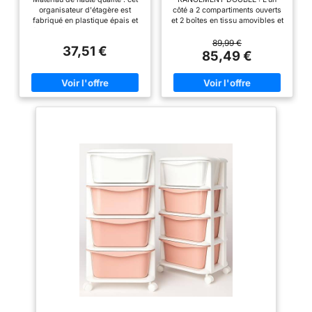
Chariot Enfant
en 1
organisateur d'étagère est
côté a 2 compartiments ouverts
fabriqué en plastique épais et
et 2 boîtes en tissu amovibles et
résistant à la pression, résistant
pliables. L'autre côté est
à l'usure et durable, pas facile à
bibliothèque à 3 niveaux avec
89,99 €
37,51 €
déformer, sans odeur, peut être
des bords surélevés et des
85,49 €
utilisé pendant une longue
barres en bois, ce qui offre un
période. Grande capacité :
espace de rangement pour les
l'espace multicouche dispose
livres, les jouets... BON
de trois compartiments inclinés
MATÉRIAU : Fabriquée en MDF
pour les livres, un grand
de qualité, la bibliothèque pour
compartiment vertical pour les
enfants est robuste, durable,
livres à un seul niveau et 3
stable avec une capacité de
petites encoches sur le dessus
charge de 30 kg. De plus, son
pour les petits objets, tasses et
placage mélaminé lisse et
stylos. Vous pouvez classer et
hydrofuge est facile à nettoyer
organiser vos affaires avec une
avec un chiffon humide MOBILE
étagère à usages multiples, afin
& ADAPTÉ AUX ENFANTS :
que vous puissiez voir ce que
Grâce aux roues avec freins, le
vous avez en un coup d'œil.
chariot à livres est facile à
Étagère au sol : cette étagère
déplacer et stable à l'arrêt. Avec
est conçue pour économiser de
une hauteur de 82,5cm, il
l'espace et être flexible dans
s'adapte à la taille des enfants
son utilisation. Conception
pour qu'ils puissent facilement
universelle à 360°, pour
atteindre et organiser leurs
changer le siège de manière
affaires SÛR & APPROPRIÉ AUX
plus confortable, le frein
ENFANTS : La surface lisse
automatique peut être fixé. Les
sans bavures et les coins
dimensions sont de 78 x 37,5 x
arrondis protègent les enfants
15 cm. Facile à assembler : cette
des heurts et des blessures