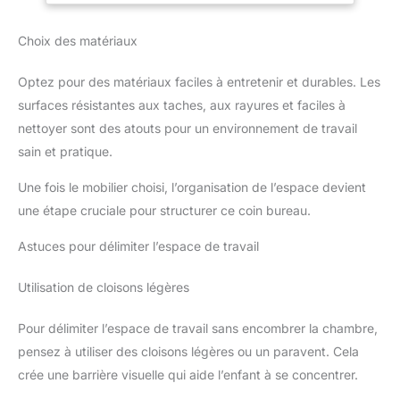
rangement lit parapluie organise soigneusement couches,
transformant d'un lit de bébé en
biberons et jouets. Idéal comme lit bébé voyage léger ou lit
lit de tout-petit grâce à la
enfant. 【cadeau de naissance Noël lit bébé 】Mécanisme de
barrière en bois fournie. Trois
Choix des matériaux
pliage en un clic – aucun assemblage requis ! Les deux
positions de base facilitent
roulettes avec freins assurent une stabilité imparable. Parfait
l'accès sécurisé à votre enfant,
comme baby bed en voyage ou chez les grands-parents –
idéal de la naissance jusqu'à
Optez pour des matériaux faciles à entretenir et durables. Les
toujours prêt comme parc pliable bebe. Dimensions du lit
environ trois ans. Dimensions
parapluie bebe : 60x120 cm. essentiels pour bébé Noël 【
extérieures : Longueur 124 cm,
surfaces résistantes aux taches, aux rayures et faciles à
Zone de jeu pour petits explorateurs 】 Avec des coutures
Largeur 65 cm, Hauteur 88 cm.
latérales anti-escalade pour entrer/sortir en autonomie. Le sol
nettoyer sont des atouts pour un environnement de travail
peut devenir une aire de jeu – le lit bebe se transforme en coin
créatif ! Idéal pour les petits explorateurs curieux. 【 Proximité
sain et pratique.
et service 】Les+A9:A17 parois latérales réglables sur trois
hauteurs s'adaptent aux enfants petits et bébé. Utilisable
Une fois le mobilier choisi, l’organisation de l’espace devient
pendant les poussées de croissance (0-3 ans, max 15 kg).
Notre service offre un accompagnement complet pour une
une étape cruciale pour structurer ce coin bureau.
utilisation sans souci du parapluie pliant bébé.
Astuces pour délimiter l’espace de travail
Utilisation de cloisons légères
Pour délimiter l’espace de travail sans encombrer la chambre,
pensez à utiliser des cloisons légères ou un paravent. Cela
crée une barrière visuelle qui aide l’enfant à se concentrer.