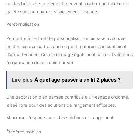
commutation de la lampe led
lampes de table traditionnelles.
ou des boîtes de rangement, peuvent ajouter une touche de
rechargeable, vous pouvez
La durée de vie de l'ampoule
choisir la luminosité que vous
gaieté sans surcharger visuellement l’espace.
peut atteindre 50 000 heures.
souhaitez. La lampe led
URAQT lampe bureau led est
rechargeable a une fonction de
faite de matériaux de haute
Personnalisation
mémoire de lumière.La lampe
qualité & est durable. URAQT
sans fil rechargeable reviendra
lampe de bureau bénéficie
au mode d'éclairage de la
d'une garantie d'un an et offre
Permettre à l’enfant de personnaliser son espace avec des
dernière utilisation.La fonction
une consultation et un service
mémoire de lumière fait de
après-vente 24 heures. Si vous
posters ou des cadres photos peut renforcer son sentiment
lampe rechargeable une lampe
avez des questions, n'hésitez
sans fil rechargeable
pas à nous contacter.
d’appartenance. Cela encourage également sa créativité dans
humanisée!Vous pouvez utiliser
cette lampe sans fil
l’organisation de son coin bureau.
rechargeable dans votre
chambre ou n'importe
où.Ramenez simplement lampe
Lire plus
À quel âge passer à un lit 2 places ?
à la maison et vous tomberez
amoureux de cette adorable
lampe chat!
【30 LED+300
LUMENS: PROTECTION DES
Une décoration bien pensée contribue à un espace ordonné,
YEUX+SANS
laissé libre pour des solutions de rangement efficaces.
SCINTILLEMENT】Lampe led
rechargeable & lampe de table
sans fil rechargeable avec 30
Maximiser l’espace avec des solutions de rangement
perles LED, 300 Lumens. Les
lumières LED sont
rigoureusement testées pour
Étagères mobiles
protéger vos yeux tout en
fournissant une lumière vive. La