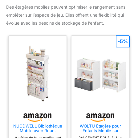
lumière de cette cadeau ado
Des étagères mobiles peuvent optimiser le rangement sans
fille & lampe sans fil
rechargeable protège vos yeux
empiéter sur l’espace de jeu. Elles offrent une flexibilité qui
et ne scintille pas. Cette cadeau
ado fille, lampe rechargeable
évolue avec les besoins de stockage de l’enfant.
est dimmable et convient pour
une utilisation dans la chambre.
Un éclairage doux et charmant
vous offre une lampe de table
-5%
sans fil rechargeable & lampes
de table adaptée aux enfants et
aux adultes! Ramener la lampe
sans fil rechargeable & lampes
de table à la maison.
NUODWELL Bibliothèque
WOLTU Étagère pour
Mobile avec Roue,
Enfants Mobile sur
étagère Amovible,
roulettes, Bibliothèque 2
Matériau de haute qualité : cet
RANGEMENT DOUBLE : L'un