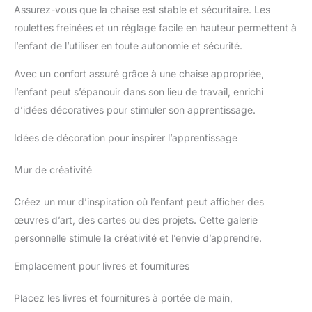
rose pastel est imperméable,
vous pouvez terminer le
Assurez-vous que la chaise est stable et sécuritaire. Les
votre espace : Les lignes épurées de la chaise s'équilibrent
résistant aux taches et se
montage tout seul en 10 minutes
courbes et droiture, créant un aspect visuellement attrayant,
nettoie en un clin d'œil à l'aide
roulettes freinées et un réglage facile en hauteur permettent à
léger et adorable. Cette jolie chaise s'adapte à différents
d'un simple chiffon humide.
styles et est parfaite pour n'importe quel espace - bureau,
l’enfant de l’utiliser en toute autonomie et sécurité.
Montage rapide et intuitif avec
salon, chambre à coucher, etc. Colorée et compacte, elle peut
notice explicative fournie.
soigner votre bonne humeur tous les jours ! C'est un excellent
cadeau ou pour vous-même ! 4. Hauteur réglable, roues
Avec un confort assuré grâce à une chaise appropriée,
silencieuses, rotation à 360 degrés : Cette chaise enfant
l’enfant peut s’épanouir dans son lieu de travail, enrichi
pivotante sans accoudoir est dotée d'une large plage de
réglage de la hauteur, ce qui la rend adaptée aux personnes de
d’idées décoratives pour stimuler son apprentissage.
différents âges et tailles. Il s'agit également d'un choix idéal
pour les petits espaces. Ses roues silencieuses et sa rotation à
360 degrés lui confèrent une grande souplesse de
Idées de décoration pour inspirer l’apprentissage
déplacement, à tout moment et en tout lieu. Non seulement
confortable et mignon, mais aussi un ajout fonctionnel et
amusant à votre espace！ 5. Robuste et durable : Cette chaise
Mur de créativité
de coiffeuse simple et mignonne utilise un vérin à gaz de haute
qualité et une base solide, ce qui la rend durable et stable. Elle
peut supporter jusqu'à 136 KG. De plus, elle est facile à
Créez un mur d’inspiration où l’enfant peut afficher des
assembler.
œuvres d’art, des cartes ou des projets. Cette galerie
personnelle stimule la créativité et l’envie d’apprendre.
Emplacement pour livres et fournitures
Placez les livres et fournitures à portée de main,